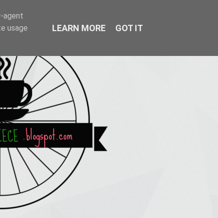
r-agent
LEARN MORE
GOT IT
te usage