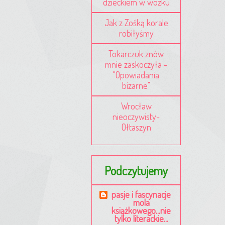
dzieckiem w wózku
Jak z Zośką korale
robiłyśmy
Tokarczuk znów
mnie zaskoczyła -
"Opowiadania
bizarne"
Wrocław
nieoczywisty-
Ołtaszyn
Podczytujemy
pasje i fascynacje
mola
książkowego...nie
tylko literackie...