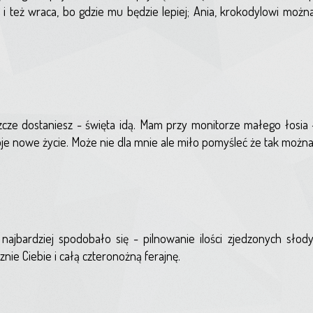
m i też wraca, bo gdzie mu będzie lepiej; Ania, krokodylowi mo
zcze dostaniesz - święta idą. Mam przy monitorze małego łosia - 
je nowe życie. Może nie dla mnie ale miło pomyśleć że tak można
 najbardziej spodobało się - pilnowanie ilości zjedzonych słod
nie Ciebie i całą czteronożną ferajnę.