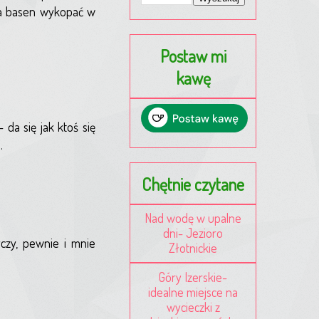
żna basen wykopać w
Postaw mi
kawę
da się jak ktoś się
.
Chętnie czytane
Nad wodę w upalne
dni- Jezioro
yczy, pewnie i mnie
Złotnickie
Góry Izerskie-
idealne miejsce na
wycieczki z