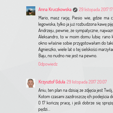
Anna Kruczkowska
29 listopada 2017 17:
Mario, masz rację, Piesio wie, gdzie ma 
legowiska, tylko ja już rozbudzona kawę piję
Andrzeju, pewnie, że sympatyczne, najważnie
Aleksandro, to w moim domu lubię: rano
okno właśnie sobie przygotowałam do takieg
Agnieszko, wiele lat o tej sielskości marzył
Baju, no nudno nie jest na pewno.
Odpowiedz
Krzysztof Gdula
29 listopada 2017 20:07
Aniu, ten plan na dzisiaj ze zdjęcia jest Twój,
Kotom czasami zazdroszczę ich podejścia d
O 17 kończę pracę, i jeśli dobrze się spr
pędzi…