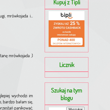
Kupuj z Tipli
i, mrówkojada i...
stanę mrówkojada ;)
Licznik
Szukaj na tym
jlepiej wychodzi im
blogu
o, bardzo bałam się,
 przestań panikować;