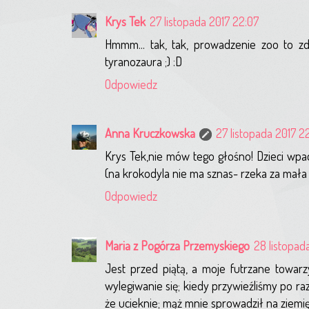
Krys Tek
27 listopada 2017 22:07
Hmmm... tak, tak, prowadzenie zoo to zd
tyranozaura ;) :D
Odpowiedz
Anna Kruczkowska
27 listopada 2017 2
Krys Tek,nie mów tego głośno! Dzieci wpad
(na krokodyla nie ma sznas- rzeka za mała ;
Odpowiedz
Maria z Pogórza Przemyskiego
28 listopad
Jest przed piątą, a moje futrzane towarz
wylegiwanie się; kiedy przywieźliśmy po ra
że ucieknie; mąż mnie sprowadził na ziemię: