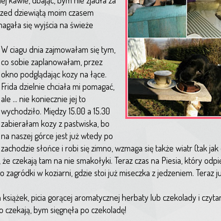
rzed dziewiątą moim czasem
magała się wyjścia na świeże
W ciagu dnia zajmowałam się tym,
co sobie zaplanowałam, przez
okno podglądając kozy na łące.
Frida dzielnie chciała mi pomagać,
ale ... nie koniecznie jej to
wychodziło. Między 15.00 a 15.30
zabierałam kozy z pastwiska, bo
na naszej górce jest już wtedy po
zachodzie słońce i robi się zimno, wzmaga się także wiatr (tak jak
że czekają tam na nie smakołyki. Teraz czas na Piesia, który odpięt
o zagródki w koziarni, gdzie stoi już miseczka z jedzeniem. Teraz 
a książek, picia gorącej aromatycznej herbaty lub czekolady i czyta
lko czekają, bym sięgnęła po czekoladę!