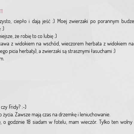
11
czysto, ciepło i dają jeść :) Moej zwierzaki po porannym budz
 :)
jsze, że robię to co lubię :)
 kawa z widokiem na wschód, wieczorem herbata z widokiem na
o picia herbaty), a zwierzaki są strasznymi łasuchami :)
am.
 czy Fridy? :-)
o życia. Zawsze mają czas na drzemkę i leniuchowanie.
ężę, o godzinie 18 siadam w fotelu, mam wieczór. Tylko ten wolny