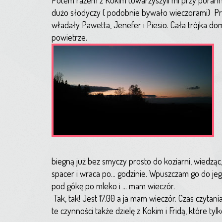
dużo słodyczy ( podobnie bywało wieczorami) P
władały Pawetta, Jenefer i Piesio. Cała trójka do
powietrze.
biegną już bez smyczy prosto do koziarni, wiedząc, 
spacer i wraca po... godzinie. Wpuszczam go do jeg
pod gókę po mleko i ... mam wieczór.
Tak, tak! Jest 17.00 a ja mam wieczór. Czas czytani
te czynności także dzielę z Kokim i Fridą, które ty