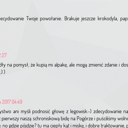
ecydowanie Twoje powołanie. Brakuje jeszcze krokodyla, papug
2:27
ły na pomysł, że kupią mi alpakę, ale mogą zmienić zdanie i do
) )
a 2017 04:49
ystwo ani myśli podnosić głowę z legowisk:-) zdecydowanie na
z pierwszy naszą schroniskową bidę na Pogórze i puściliśmy woln
 no gdzie pójdzie? tu ma ciepły kąt i miskę, i dobre traktowanie,