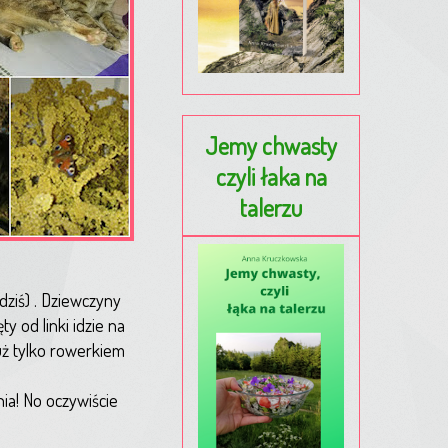
Jemy chwasty
czyli łaka na
talerzu
 dziś) . Dziewczyny
y od linki idzie na
już tylko rowerkiem
nia! No oczywiście