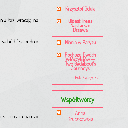
Krzysztof Gdula
eniu też wracają na
Oldest Trees
Najstarsze
Drzewa
 zachód (zachodnie
Niania w Paryzu
Podróże Dwóch
Włóczykijów ~~
Two Gadabout's
Journeys
Pokaż wszystko
Współtwórcy
Anna
 czas coś za bardzo
Kruczkowska