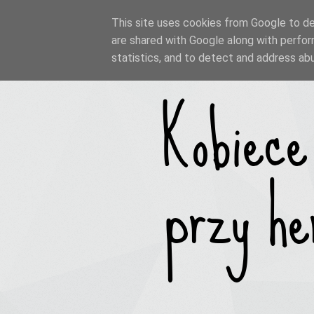
This site uses cookies from Google to del
are shared with Google along with perfor
statistics, and to detect and address ab