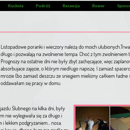
Kuchnia
Podróż
Recenzja
Rower
Spons
Listopadowe poranki i wieczory należą do moich ulubionych.Trwa
długo i pozwalają na zwolnienie tempa. Choć z tym zwolnieniem 
Prognozy na ostatnie dni nie były zbyt zachęcające, więc zapla
absorbujace zajęcie, o którym niedługo napiszę. I zamiast space
mrozie (bo zamiast deszczu ze sniegiem mieliśmy całkiem ładne 
oddawałam się pracy w domu.
yjazdu Ślubnego na kilka dni, były
m nie wylegiwała się za długo i
 i lekkim podgryzaniem... nosa.
j kawie, dbając, bym nie zjadła za