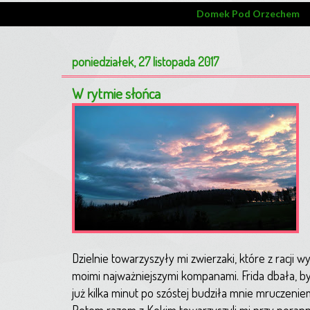
Domek Pod Orzechem
poniedziałek, 27 listopada 2017
W rytmie słońca
Dzielnie towarzyszyły mi zwierzaki, które z racji w
moimi najważniejszymi kompanami. Frida dbała, by
już kilka minut po szóstej budziła mnie mruczeniem
Potem razem z Kokim towarzyszyli mi przy poranne