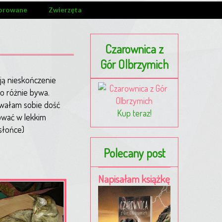
orowane
Zwierzęta
Czarownica z
Gór Olbrzymich
ją nieskończenie
to różnie bywa.
nowałam sobie dość
Kup teraz!
rować w lekkim
słońce)
Polecany post
Napisałam książkę