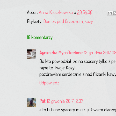
Autor:
Anna Kruczkowska
o
20:54:00
Etykiety:
Domek pod Orzechem
,
kozy
10 komentarzy:
Agnieszka Mycoffeetime
12 grudnia 2017 0
Bo kto powiedział, że na spacery tylko z p
Fajne te Twoje Kozy!
pozdrawiam serdecznie z nad filiżanki kawy
Odpowiedz
Pat
12 grudnia 2017 12:07
a to Ci fajne spacery masz...już wiem dlacze