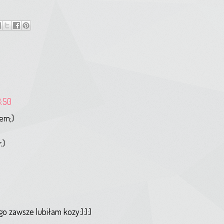
8:50
sem;)
:)
go zawsze lubiłam kozy:):):)