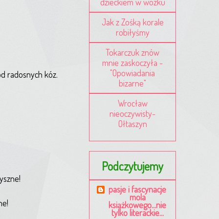
dzieckiem w wózku
Jak z Zośką korale
robiłyśmy
Tokarczuk znów
mnie zaskoczyła -
"Opowiadania
od radosnych kóz.
bizarne"
Wrocław
nieoczywisty-
Ołtaszyn
Podczytujemy
pyszne!
pasje i fascynacje
mola
ne!
książkowego...nie
tylko literackie...