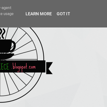
r-agent
LEARN MORE
GOT IT
te usage