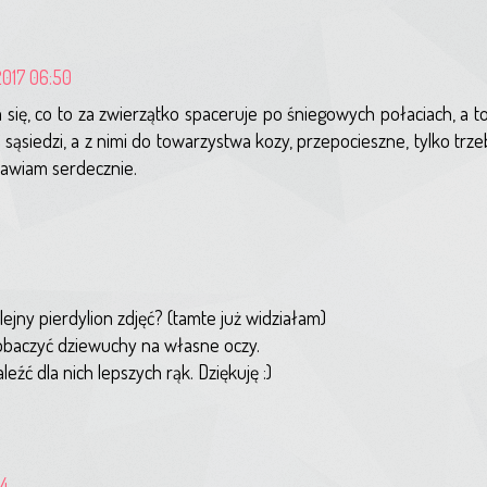
2017 06:50
się, co to za zwierzątko spaceruje po śniegowych połaciach, a t
s sąsiedzi, a z nimi do towarzystwa kozy, przepocieszne, tylko trze
rawiam serdecznie.
lejny pierdylion zdjęć? (tamte już widziałam)
obaczyć dziewuchy na własne oczy.
źć dla nich lepszych rąk. Dziękuję :)
24