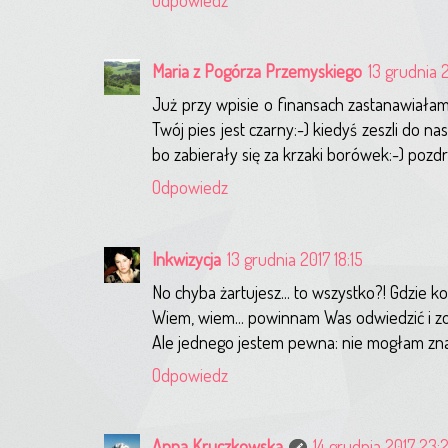
Maria z Pogórza Przemyskiego
13 grudnia 
Już przy wpisie o finansach zastanawiałam 
Twój pies jest czarny:-) kiedyś zeszli do na
bo zabierały się za krzaki borówek:-) pozd
Odpowiedz
Inkwizycja
13 grudnia 2017 18:15
No chyba żartujesz... to wszystko?! Gdzie ko
Wiem, wiem... powinnam Was odwiedzić i z
Ale jednego jestem pewna: nie mogłam znale
Odpowiedz
Anna Kruczkowska
14 grudnia 2017 23: