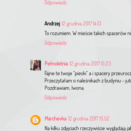
Odpowiedz
Andrzej
12 grudnia 2017 14:13
To rozumiem. W mieście takich spacerów ni
Odpowiedz
Pełnoletnia
12 grudnia 2017 15:23
Fajne te twoje "pieski" a i spacery przeuro
Przeczytałam o naleśnikach z budyniu - jut
Pozdrawiam, Iwona.
Odpowiedz
Marchevka
12 grudnia 2017 15:52
Na kilku zdjęciach rzeczywiście wyglądają ja