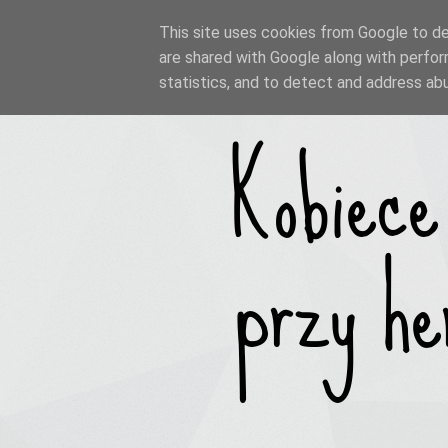
This site uses cookies from Google to del
are shared with Google along with perfor
statistics, and to detect and address ab