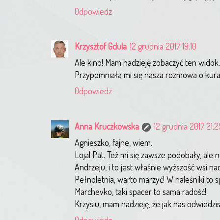
Odpowiedz
Krzysztof Gdula
12 grudnia 2017 19:10
Ale kino! Mam nadzieję zobaczyć ten widok. 
Przypomniała mi się nasza rozmowa o kurac
Odpowiedz
Anna Kruczkowska
12 grudnia 2017 21:2
Agnieszko, fajne, wiem.
Lojal Pat. Też mi się zawsze podobały, ale 
Andrzeju, i to jest właśnie wyższość wsi n
Pełnoletnia, warto marzyć! W naleśniki to s
Marchevko, taki spacer to sama radość!
Krzysiu, mam nadzieję, że jak nas odwiedzi
Odpowiedz