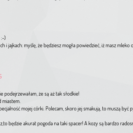
:-)
h i jajkach: myślę, że będziesz mogła powiedzieć, iż masz mleko 
5
nie podejrzewałam, że są aż tak słodkie!
ad miastem.
pecjalność mojej córki. Polecam, skoro jej smakują, to muszą być 
sz,to będzie akurat pogoda na taki spacer! A kozy są bardzo rados