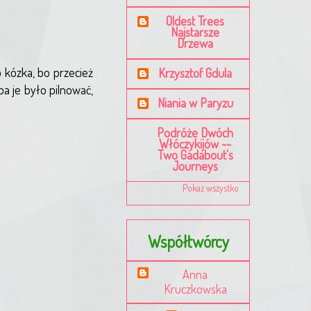
Oldest Trees
Najstarsze
Drzewa
o kózka, bo przecież
Krzysztof Gdula
ba je było pilnować,
Niania w Paryzu
Podróże Dwóch
Włóczykijów ~~
Two Gadabout's
Journeys
Pokaż wszystko
Współtwórcy
Anna
Kruczkowska