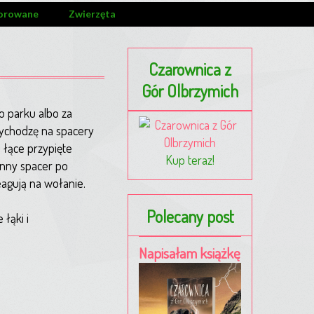
orowane
Zwierzęta
Czarownica z
Gór Olbrzymich
o parku albo za
 wychodzę na spacery
a łące przypięte
Kup teraz!
inny spacer po
reagują na wołanie.
Polecany post
łąki i
Napisałam książkę