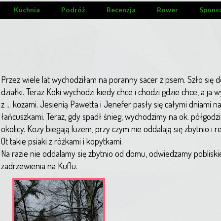
Kuchnia
Podróż
Recenzja
Rower
Spons
Przez wiele lat wychodziłam na poranny sacer z psem. Szło się d
działki. Teraz Koki wychodzi kiedy chce i chodzi gdzie chce, a ja
z ... kozami. Jesienią Pawetta i Jenefer pasły się całymi dniami n
łańcuszkami. Teraz, gdy spadł śnieg, wychodzimy na ok. półgodz
okolicy. Kozy biegają luzem, przy czym nie oddalają się zbytnio i 
Ot takie psiaki z różkami i kopytkami.
Na razie nie oddalamy się zbytnio od domu, odwiedzamy pobliskie 
zadrzewienia na Kuflu.