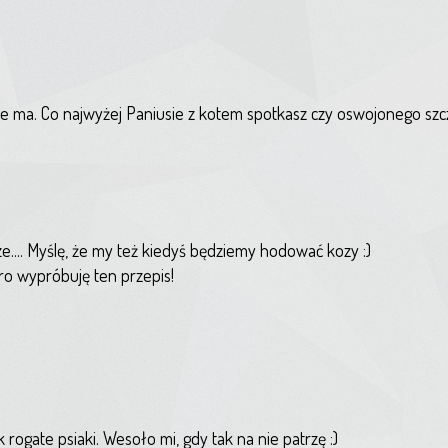
e ma. Co najwyżej Paniusie z kotem spotkasz czy oswojonego szc
cze.... Myślę, że my też kiedyś będziemy hodować kozy :)
ro wypróbuję ten przepis!
k rogate psiaki. Wesoło mi, gdy tak na nie patrzę :)