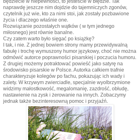
będziecie w niepewności, to jesteście w błędzie. Tak
naprawdę jeszcze nim dojdzie do tajemniczych zgonów,
czytelnik już wie, kto za nimi stoi, jak zostały pozbawione
życia i dlaczego właśnie one.
Rozwiązanie pozostałych wątków ( w tym jednego
miłosnego) jest równie banalne.
Czy zatem warto było sięgać po książkę?
I tak, i nie. Z jednej bowiem strony mamy przewidywalną
fabułę i trochę wymuszony humor językowy, choć nie można
odmówić autorce poprawności pisarskiej i poczucia humoru.
Z drugiej możemy potraktować powieść jako satyrę na
środowisko pisarskie w Polsce. Autorka całkiem trafnie
charakteryzuje kolegów po fachu, pokazując ich wady i
zalety. W krzywym zwierciadle, specjalnie wyolbrzymione
widzimy małostkowość, megalomanię, zazdrość, obłudę,
nastawienie na zysk i żerowanie na innych. Zobaczymy
jednak także bezinteresowną pomoc i przyjaźń.