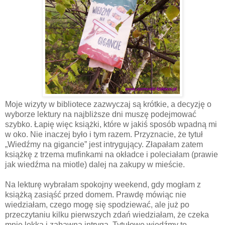
Moje wizyty w bibliotece zazwyczaj są krótkie, a decyzję o
wyborze lektury na najbliższe dni muszę podejmować
szybko. Łapię więc książki, które w jakiś sposób wpadną mi
w oko. Nie inaczej było i tym razem. Przyznacie, że tytuł
„Wiedźmy na gigancie” jest intrygujący. Złapałam zatem
książkę z trzema mufinkami na okładce i poleciałam (prawie
jak wiedźma na miotle) dalej na zakupy w mieście.
Na lekturę wybrałam spokojny weekend, gdy mogłam z
książką zasiąść przed domem. Prawdę mówiąc nie
wiedziałam, czego mogę się spodziewać, ale już po
przeczytaniu kilku pierwszych zdań wiedziałam, że czeka
mnie lekka i zabawna intryga. Tytułowe wiedźmy to