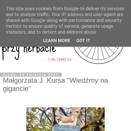
This site uses cookies from Google to deliver its services
and to analyze traffic. Your IP address and user-agent are
shared with Google along with performance and security
metrics to ensure quality of service, generate usage
statistics, and to detect and address abuse.
LEARN MORE
GOT IT
środa, 24 kwietnia 2019
Małgorzata J. Kursa "Wiedźmy na
gigancie"