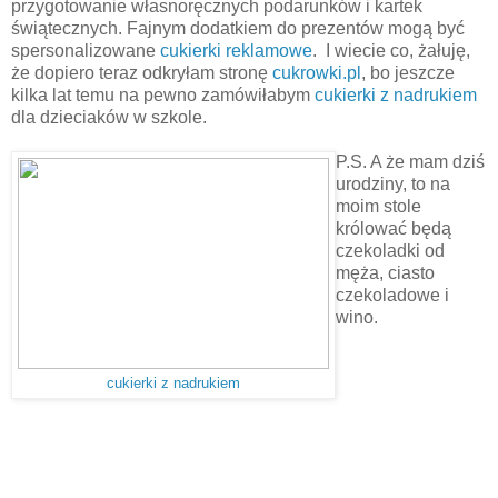
przygotowanie własnoręcznych podarunków i kartek
świątecznych. Fajnym dodatkiem do prezentów mogą być
spersonalizowane
cukierki reklamowe
.
I wiecie co, żałuję,
że dopiero teraz odkryłam stronę
cukrowki.pl
, bo jeszcze
kilka lat temu na pewno zamówiłabym
cukierki z nadrukiem
dla dzieciaków w szkole.
P.S. A że mam dziś
urodziny, to na
moim stole
królować będą
czekoladki od
męża, ciasto
czekoladowe i
wino.
cukierki z nadrukiem