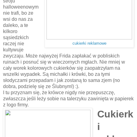
stroju
halloweenowym
nie trafi, bo ze
wsi do nas za
daleko, a te
kilkoro
sąsiedzkich
raczej nie
cukierki reklamowe
kultywuje
zwyczaju. Może najwyżej Frida zapłakać w pobliskich
ruinach i posnuć się w wieczornych mgłach. Nie mniej w
cały worek kolorowych cukierków się zaopatrzyłam na
wszelki wypadek. Są michałki i krówki, bo za tymi
słodyczami przepadam i jak zostaną to sama zjem (no
dobra, podzielę się ze Ślubnym!) :).
I tu przyznam się, że krówce nigdy nie przepuszczę,
zwłaszcza jeśli leży sobie na talerzyku zawinięta w papierek
z logo firmy.
Cukierk
i