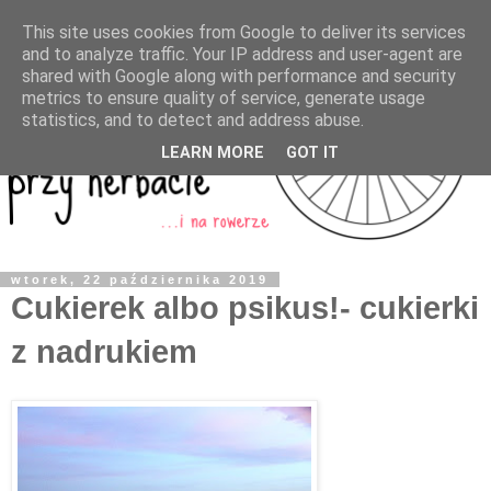
This site uses cookies from Google to deliver its services
and to analyze traffic. Your IP address and user-agent are
shared with Google along with performance and security
metrics to ensure quality of service, generate usage
statistics, and to detect and address abuse.
LEARN MORE
GOT IT
wtorek, 22 października 2019
Cukierek albo psikus!- cukierki
z nadrukiem