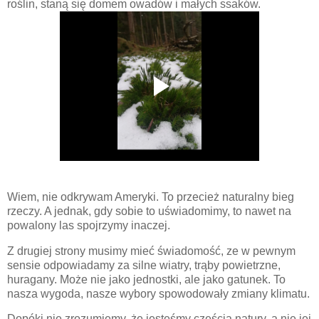
roślin, staną się domem owadów i małych ssaków.
Wiem, nie odkrywam Ameryki. To przecież naturalny bieg
rzeczy. A jednak, gdy sobie to uświadomimy, to nawet na
powalony las spojrzymy inaczej.
Z drugiej strony musimy mieć świadomość, ze w pewnym
sensie odpowiadamy za silne wiatry, trąby powietrzne,
huragany. Może nie jako jednostki, ale jako gatunek. To
nasza wygoda, nasze wybory spowodowały zmiany klimatu.
Dopóki nie zrozumiemy, że jesteśmy częścią natury, a nie jej