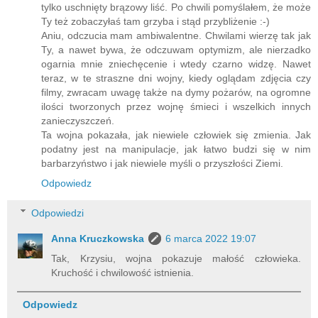
tylko uschnięty brązowy liść. Po chwili pomyślałem, że może
Ty też zobaczyłaś tam grzyba i stąd przybliżenie :-)
Aniu, odczucia mam ambiwalentne. Chwilami wierzę tak jak
Ty, a nawet bywa, że odczuwam optymizm, ale nierzadko
ogarnia mnie zniechęcenie i wtedy czarno widzę. Nawet
teraz, w te straszne dni wojny, kiedy oglądam zdjęcia czy
filmy, zwracam uwagę także na dymy pożarów, na ogromne
ilości tworzonych przez wojnę śmieci i wszelkich innych
zanieczyszczeń.
Ta wojna pokazała, jak niewiele człowiek się zmienia. Jak
podatny jest na manipulacje, jak łatwo budzi się w nim
barbarzyństwo i jak niewiele myśli o przyszłości Ziemi.
Odpowiedz
Odpowiedzi
Anna Kruczkowska
6 marca 2022 19:07
Tak, Krzysiu, wojna pokazuje małość człowieka.
Kruchość i chwilowość istnienia.
Odpowiedz