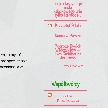
pasje i fascynacje
mola
książkowego...nie
tylko literackie...
Krzysztof Gdula
Niania w Paryzu
Podróże Dwóch
Włóczykijów ~~
Two Gadabout's
ni, to my już
Journeys
a mózgów jeszcze
Pokaż wszystko
eocenione, a w
Współtwórcy
Anna
Kruczkowska