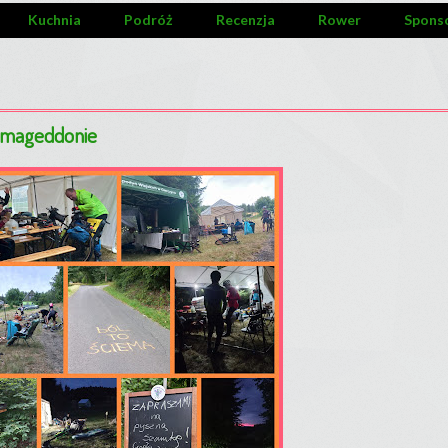
Kuchnia
Podróż
Recenzja
Rower
Spons
vmageddonie