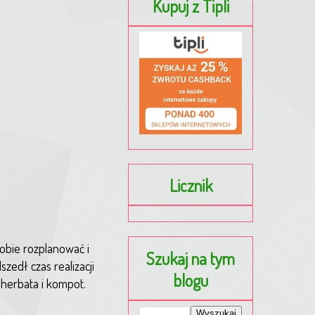
Kupuj z Tipli
Licznik
obie rozplanować i
Szukaj na tym
zedł czas realizacji
blogu
 herbata i kompot.