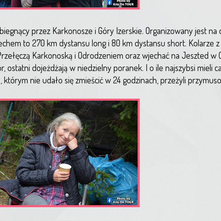
gnący przez Karkonosze i Góry Izerskie. Organizowany jest na
chem to 270 km dystansu long i 80 km dystansu short. Kolarze z
rzełęczą Karkonoską i Odrodzeniem oraz wjechać na Jeszted w 
, ostatni dojeżdżają w niedzielny poranek. I o ile najszybsi mieli
i, którym nie udało się zmieścić w 24 godzinach, przeżyli przymu