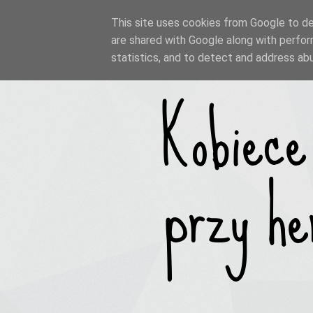
This site uses cookies from Google to del
are shared with Google along with perfor
statistics, and to detect and address ab