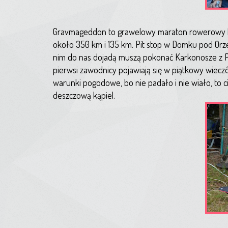
Gravmageddon to grawelowy maraton rowerowy bie
około 350 km i 135 km. Pit stop w Domku pod Orze
nim do nas dojadą muszą pokonać Karkonosze z P
pierwsi zawodnicy pojawiają się w piątkowy wieczór
warunki pogodowe, bo nie padało i nie wiało, to c
deszczową kąpiel.