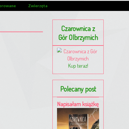
orowane
Zwierzęta
Czarownica z
Gór Olbrzymich
Kup teraz!
Polecany post
Napisałam książkę