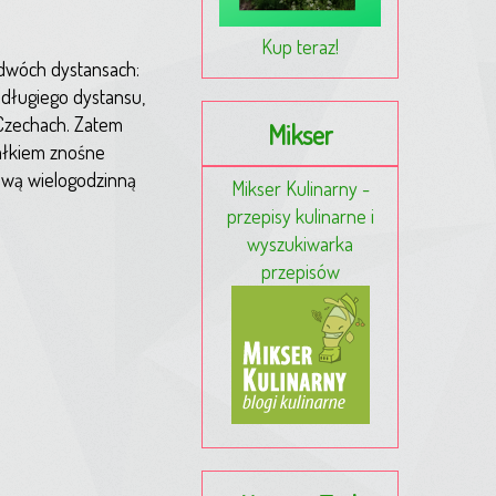
Kup teraz!
 dwóch dystansach:
 długiego dystansu,
Czechach. Zatem
Mikser
 całkiem znośne
sową wielogodzinną
Mikser Kulinarny -
przepisy kulinarne i
wyszukiwarka
przepisów