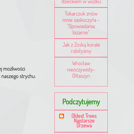
dzieckiem w wózku
Tokarczuk znów
mnie zaskoczyła -
"Opowiadania
bizarne"
Jak z Zośką korale
robiłyśmy
Wrocław
ej możliwości
nieoczywisty-
Ołtaszyn
 z naszego strychu.
Podczytujemy
Oldest Trees
Najstarsze
Drzewa