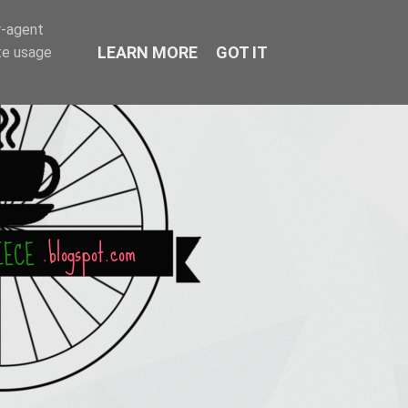
r-agent
LEARN MORE
GOT IT
te usage