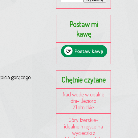
Postaw mi
kawę
ypicia gorącego
Chętnie czytane
Nad wodę w upalne
dni- Jezioro
Złotnickie
Góry Izerskie-
idealne miejsce na
wycieczki z