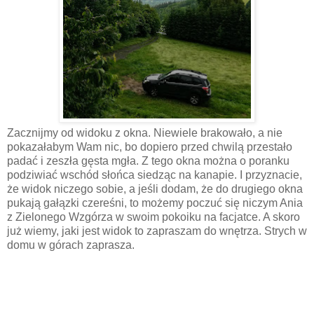
Zacznijmy od widoku z okna. Niewiele brakowało, a nie
pokazałabym Wam nic, bo dopiero przed chwilą przestało
padać i zeszła gęsta mgła. Z tego okna można o poranku
podziwiać wschód słońca siedząc na kanapie. I przyznacie,
że widok niczego sobie, a jeśli dodam, że do drugiego okna
pukają gałązki czereśni, to możemy poczuć się niczym Ania
z Zielonego Wzgórza w swoim pokoiku na facjatce. A skoro
już wiemy, jaki jest widok to zapraszam do wnętrza. Strych w
domu w górach zaprasza.