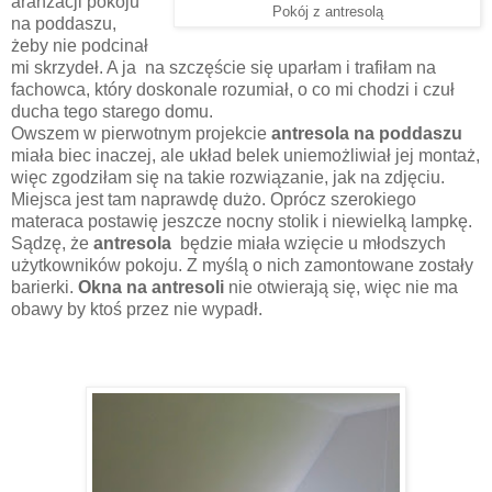
aranżacji pokoju
Pokój z antresolą
na poddaszu,
żeby nie podcinał
mi skrzydeł. A ja na szczęście się uparłam i trafiłam na
fachowca, który doskonale rozumiał, o co mi chodzi i czuł
ducha tego starego domu.
Owszem w pierwotnym projekcie
antresola na poddaszu
miała biec inaczej, ale układ belek uniemożliwiał jej montaż,
więc zgodziłam się na takie rozwiązanie, jak na zdjęciu.
Miejsca jest tam naprawdę dużo. Oprócz szerokiego
materaca postawię jeszcze nocny stolik i niewielką lampkę.
Sądzę, że
antresola
będzie miała wzięcie u młodszych
użytkowników pokoju. Z myślą o nich zamontowane zostały
barierki.
Okna na antresoli
nie otwierają się, więc nie ma
obawy by ktoś przez nie wypadł.