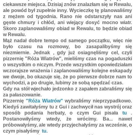
ciekawsze miejsca. Dzisiaj znów znalazłam się w Rewalu,
ale powód był zupełnie inny. Wycieczkę tę planowaliśmy
z mężem od tygodnia. Rano nie odstarszyły nas ani
gęste chmury i chłód, ani wiejący dosyć mocno wiatr.
Skoro zaplanowaliśmy obiad w Rewalu, to będzie obiad
w Rewalu.
Mąż nadał dobre tempo od samego początku, więc nie
było czasu na rozmowy, bo zasapalibyśmy się
niezmiernie. Jednak , gdy już osiagnęliśmy cel, czyli
pizzernię "Róża Wiatrów", mieliśmy czas na pogaduszki
o wszystkim o niczym. Przede wszystkim opowiedziałam
wczorajsze wrażenia i zaplanowaliśmy kolejne eskapady
we dwoje, bo okazuje się, że po pierwsze dobrze nam to
wychodzi, a po drugie, lubimy ze sobą spędzać czas.
Gdy na stół wjechało jedzonko z zapałem zabraliśmy się
za pałaszowanie.
Pizzernię
"Róża Wiatrów"
wybraliśmy nieprzypadkowo.
Kiedyś zawitałyśmy tu z Gui i zachwycił nas wystrój oraz
sposób podania herbaty, o czym Gui pisała
tu
.
Postanowiłyśmy wtedy, że wrócimy. Ba... nawet
próbowałyśmy, ale wtedy przyjechałyśmy za wcześnie, o
czym pisałyśmy
tu
.