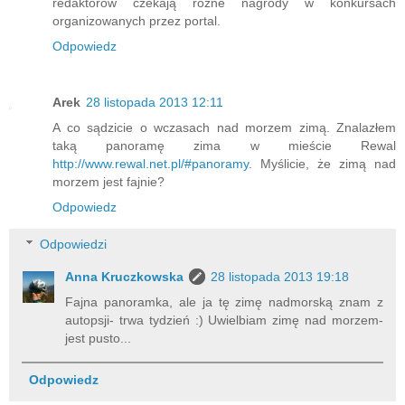
redaktorów czekają różne nagrody w konkursach
organizowanych przez portal.
Odpowiedz
Arek
28 listopada 2013 12:11
A co sądzicie o wczasach nad morzem zimą. Znalazłem
taką panoramę zima w mieście Rewal
http://www.rewal.net.pl/#panoramy
. Myślicie, że zimą nad
morzem jest fajnie?
Odpowiedz
Odpowiedzi
Anna Kruczkowska
28 listopada 2013 19:18
Fajna panoramka, ale ja tę zimę nadmorską znam z
autopsji- trwa tydzień :) Uwielbiam zimę nad morzem-
jest pusto...
Odpowiedz