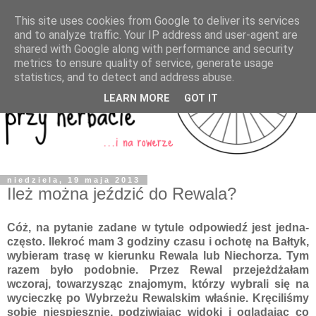
This site uses cookies from Google to deliver its services
and to analyze traffic. Your IP address and user-agent are
shared with Google along with performance and security
metrics to ensure quality of service, generate usage
statistics, and to detect and address abuse.
LEARN MORE
GOT IT
niedziela, 19 maja 2013
Ileż można jeździć do Rewala?
Cóż, na pytanie zadane w tytule odpowiedź jest jedna-
często. Ilekroć mam 3 godziny czasu i ochotę na Bałtyk,
wybieram trasę w kierunku Rewala lub Niechorza. Tym
razem było podobnie. Przez Rewal przejeżdżałam
wczoraj, towarzysząc znajomym, którzy wybrali się na
wycieczkę po Wybrzeżu Rewalskim właśnie. Kręciliśmy
sobie niespiesznie, podziwiając widoki i oglądając co