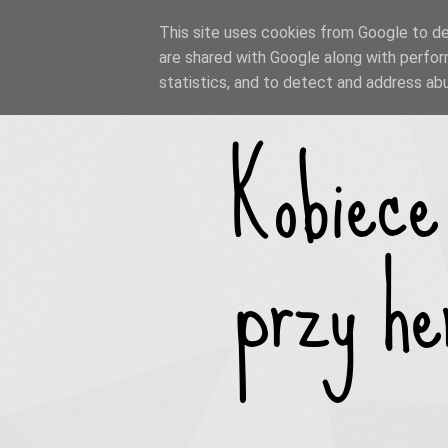
This site uses cookies from Google to del
are shared with Google along with perfor
statistics, and to detect and address ab