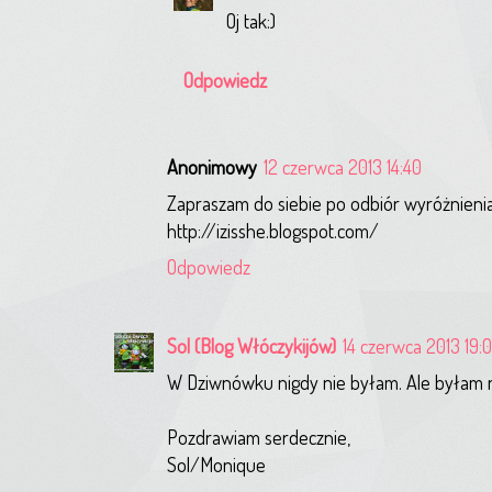
Oj tak:)
Odpowiedz
Anonimowy
12 czerwca 2013 14:40
Zapraszam do siebie po odbiór wyróżnienia
http://izisshe.blogspot.com/
Odpowiedz
Sol
(Blog Włóczykijów)
14 czerwca 2013 19:
W Dziwnówku nigdy nie byłam. Ale byłam np.
Pozdrawiam serdecznie,
Sol/Monique