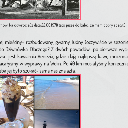
w. Na odwrocie( z datą 22.06.1971) tato pisze do babci, że mam dobry apetyt:)
 mieściny- rozbudowany, gwarny, ludny (oczywiście w sezonie)
ać do Dziwnówka. Dlaczego? Z dwóch powodów- po pierwsze wyci
ku jest kawiarnia Venezia, gdzie dają najlepszą kawę mrożona 
racałyśmy w wyprawy na Wolin. Po 40 km musiałyśmy koniecznie
eba jej było szukać- sama nas znalazła.