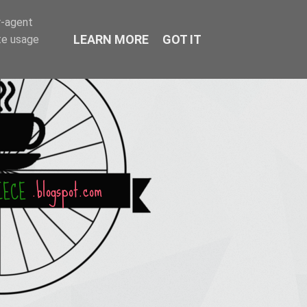
r-agent
LEARN MORE
GOT IT
te usage