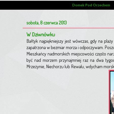
Domek Pod Orzechem
sobota, 8 czerwca 2013
W Dziwnówku
Bałtyk najpiękniejszy jest wówczas, gdy na plaż
zapatrzona w bezmiar morza i odpoczywam. Poszuk
Mieszkańcy nadmorskich miejscowości często narzek
być nad morzem przynajmniej raz na dwa tygod
Mrzeżynie, Niechorzu lub Rewalu, wdycham morską