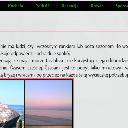
Kuchnia
Podróż
Recenzja
Rower
Spons
y nie ma ludzi, czyli wczesnym rankiem lub poza sezonem. To wt
uje odpowiedzi i odnajduję spokój.
ają, ze mając morze tak blisko, nie korzystają z jego dobrodzie
nie. Czasem częściej. Czasami jest to pobyt kilku minutowy-
 bryzę i wracam- bo przecież na każdą taką wycieczkę potrzebuj