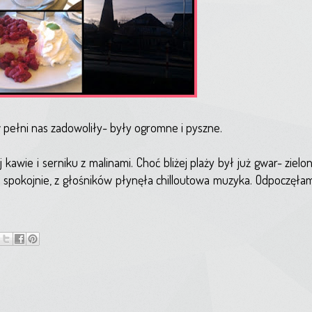
 pełni nas zadowoliły- były ogromne i pyszne.
awie i serniku z malinami. Choć bliżej plaży był już gwar- zielon
o spokojnie, z głośników płynęła chilloutowa muzyka. Odpoczęłam