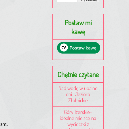
Postaw mi
kawę
Chętnie czytane
Nad wodę w upalne
dni- Jezioro
Złotnickie
Góry Izerskie-
idealne miejsce na
iam:)
wycieczki z