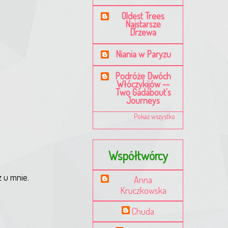
Oldest Trees
Najstarsze
Drzewa
Niania w Paryzu
Podróże Dwóch
Włóczykijów ~~
Two Gadabout's
Journeys
Pokaż wszystko
Współtwórcy
z u mnie.
Anna
Kruczkowska
Chuda