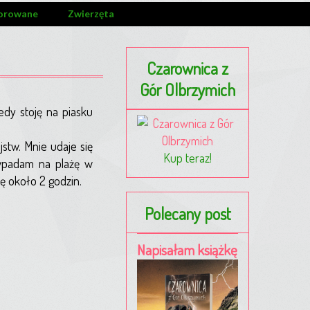
orowane
Zwierzęta
Czarownica z
Gór Olbrzymich
edy stoję na piasku
jstw. Mnie udaje się
Kup teraz!
 wpadam na plażę w
ę około 2 godzin.
Polecany post
Napisałam książkę