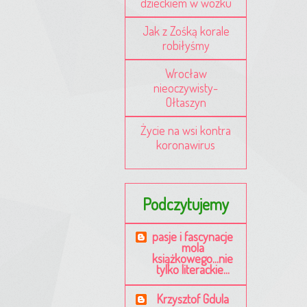
dzieckiem w wózku
Jak z Zośką korale
robiłyśmy
Wrocław
nieoczywisty-
Ołtaszyn
Życie na wsi kontra
koronawirus
Podczytujemy
pasje i fascynacje
mola
książkowego...nie
tylko literackie...
Krzysztof Gdula