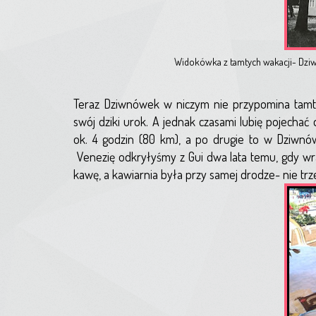
Widokówka z tamtych wakacji- Dziwnó
Teraz Dziwnówek w niczym nie przypomina tamtej
swój dziki urok. A jednak czasami lubię pojech
ok. 4 godzin (80 km), a po drugie to w Dziwnów
Venezię odkryłyśmy z Gui dwa lata temu, gdy w
kawę, a kawiarnia była przy samej drodze- nie trz