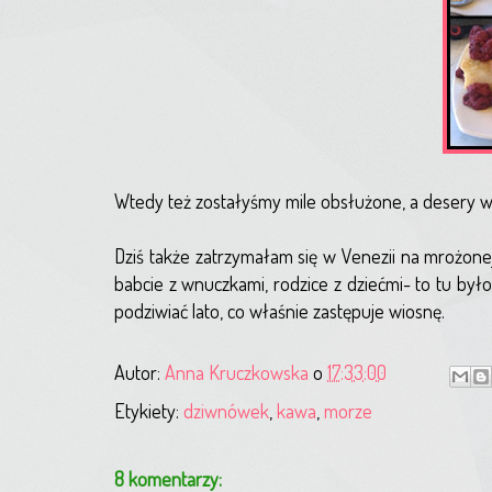
Wtedy też zostałyśmy mile obsłużone, a desery w
Dziś także zatrzymałam się w Venezii na mrożonej k
babcie z wnuczkami, rodzice z dziećmi- to tu był
podziwiać lato, co właśnie zastępuje wiosnę.
Autor:
Anna Kruczkowska
o
17:33:00
Etykiety:
dziwnówek
,
kawa
,
morze
8 komentarzy: