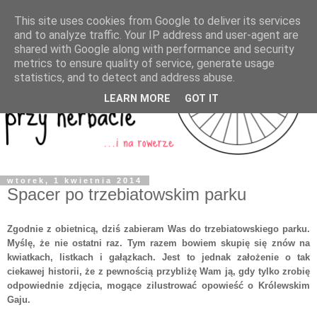
This site uses cookies from Google to deliver its services
and to analyze traffic. Your IP address and user-agent are
shared with Google along with performance and security
metrics to ensure quality of service, generate usage
statistics, and to detect and address abuse.
LEARN MORE
GOT IT
wtorek, 1 kwietnia 2014
Spacer po trzebiatowskim parku
Zgodnie z obietnicą, dziś zabieram Was do trzebiatowskiego parku.
Myślę, że nie ostatni raz. Tym razem bowiem skupię się znów na
kwiatkach, listkach i gałązkach. Jest to jednak założenie o tak
ciekawej historii, że z pewnością przybliżę Wam ją, gdy tylko zrobię
odpowiednie zdjęcia, mogące zilustrować opowieść o Królewskim
Gaju.