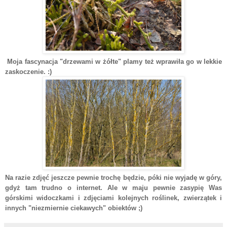
Moja fascynacja "drzewami w żółte" plamy też wprawiła go w lekkie
zaskoczenie. :)
Na razie zdjęć jeszcze pewnie trochę będzie, póki nie wyjadę w góry,
gdyż tam trudno o internet. Ale w maju pewnie zasypię Was
górskimi widoczkami i zdjęciami kolejnych roślinek, zwierzątek i
innych "niezmiernie ciekawych" obiektów ;)