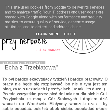
This site uses cookies from Google to deliver its services
and to analyze traffic. Your IP address and user-agent are
shared with Google along with performance and security
metrics to ensure quality of service, generate usage
statistics, and to detect and address abuse.
LEARN MORE
GOT IT
piątek, 30 maja 2014
"Echa z Trzebiatowa"
To był bardzo ekscytujący tydzień i bardzo pracowity. O
pracy nie będę się rozpisywać, bo nie o tym jest ten
blog, za to o uczuciach i przeżyciach już tak. I to dużo :)
Przede wszystkim przez pięć dni miałam dla siebie Gui.
Przyjechała ze mną z Gór Stołowych i dopiero dziś
wracała do Wrocławia. Miałyśmy wreszcie czas , by
sobie pogadać, poleżeć obok siebie, pooglądać głupie