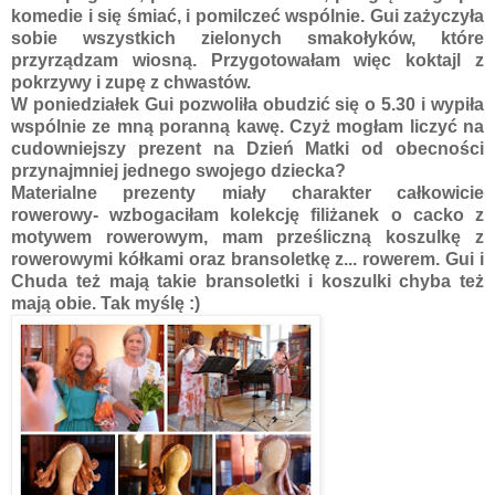
komedie i się śmiać, i pomilczeć wspólnie. Gui zażyczyła
sobie wszystkich zielonych smakołyków, które
przyrządzam wiosną. Przygotowałam więc koktajl z
pokrzywy i zupę z chwastów.
W poniedziałek Gui pozwoliła obudzić się o 5.30 i wypiła
wspólnie ze mną poranną kawę. Czyż mogłam liczyć na
cudowniejszy prezent na Dzień Matki od obecności
przynajmniej jednego swojego dziecka?
Materialne prezenty miały charakter całkowicie
rowerowy- wzbogaciłam kolekcję filiżanek o cacko z
motywem rowerowym, mam prześliczną koszulkę z
rowerowymi kółkami oraz bransoletkę z... rowerem. Gui i
Chuda też mają takie bransoletki i koszulki chyba też
mają obie. Tak myślę :)