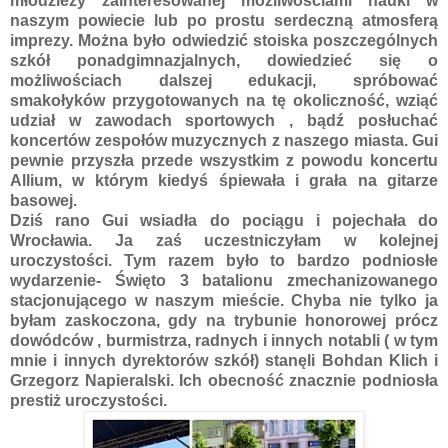
młodzieży zainteresowanej możliwościami nauki w
naszym powiecie lub po prostu serdeczną atmosferą
imprezy. Można było odwiedzić stoiska poszczególnych
szkół ponadgimnazjalnych, dowiedzieć się o
możliwościach dalszej edukacji, spróbować
smakołyków przygotowanych na tę okoliczność, wziąć
udział w zawodach sportowych , bądź posłuchać
koncertów zespołów muzycznych z naszego miasta. Gui
pewnie przyszła przede wszystkim z powodu koncertu
Allium, w którym kiedyś śpiewała i grała na gitarze
basowej.
Dziś rano Gui wsiadła do pociągu i pojechała do
Wrocławia. Ja zaś uczestniczyłam w kolejnej
uroczystości. Tym razem było to bardzo podniosłe
wydarzenie- Święto 3 batalionu zmechanizowanego
stacjonującego w naszym mieście. Chyba nie tylko ja
byłam zaskoczona, gdy na trybunie honorowej prócz
dowódców , burmistrza, radnych i innych notabli ( w tym
mnie i innych dyrektorów szkół) stanęli Bohdan Klich i
Grzegorz Napieralski. Ich obecność znacznie podniosła
prestiż uroczystości.