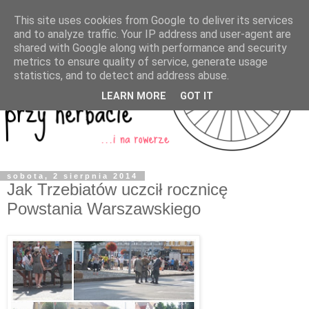
This site uses cookies from Google to deliver its services
and to analyze traffic. Your IP address and user-agent are
shared with Google along with performance and security
metrics to ensure quality of service, generate usage
statistics, and to detect and address abuse.
LEARN MORE
GOT IT
sobota, 2 sierpnia 2014
Jak Trzebiatów uczcił rocznicę
Powstania Warszawskiego