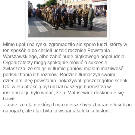
Mimo upału na rynku zgromadziło się sporo ludzi, którzy w
ten sposób albo chcieli uczcić rocznicę Powstania
Warszawskiego, albo zabić nudę piątkowego popołudnia.
Organizatorzy mogą spokojnie mówić o sukcesie,
zwłaszcza, że stojąc w tłumie gapiów miałam możliwość
podsłuchania ich rozmów. Rodzice tłumaczyli swoim
dzieciom ideę powstania, pokazywali poszczególne scenki.
Dla wielu atrakcją był udział naszego burmistrza w
inscenizacji, było widać, że p. Matusewicz doskonale się
bawił.
Jasne, że dla niektórych ważniejsze było zbieranie łusek po
nabojach, ale i tak była to wspaniała lekcja historii.