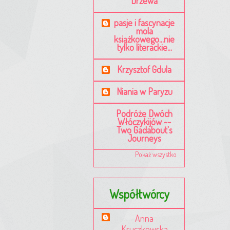
Drzewa
pasje i fascynacje
mola
książkowego...nie
tylko literackie...
Krzysztof Gdula
Niania w Paryzu
Podróże Dwóch
Włóczykijów ~~
Two Gadabout's
Journeys
Pokaż wszystko
Współtwórcy
Anna
Kruczkowska