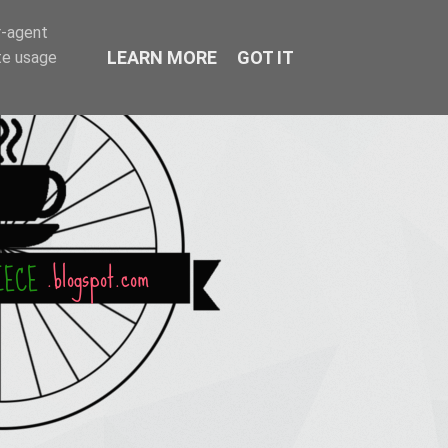
r-agent
LEARN MORE
GOT IT
te usage