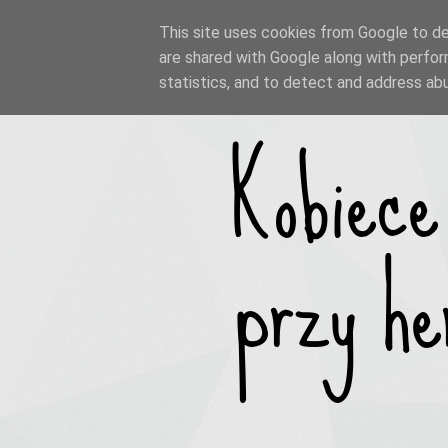
This site uses cookies from Google to del
are shared with Google along with perfor
statistics, and to detect and address ab