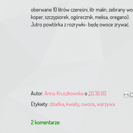
oberwane 10 litrów czereśni, litr malin, zebrany wor
koper, szczypiorek, ogórecznik, melisa, oregano).
Jutro powtórka z rozrywki- będę owoce zrywać.
Autor:
Anna Kruczkowska
o
20:36:00
Etykiety:
działka
,
kwiaty
,
owoce
,
warzywa
2 komentarze: