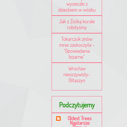
wycieczki z
dzieckiem w wózku
Jak z Zośką korale
robiłyśmy
Tokarczuk znów
mnie zaskoczyła -
"Opowiadania
bizarne"
Wrocław
nieoczywisty-
Ołtaszyn
Podczytujemy
Oldest Trees
Najstarsze