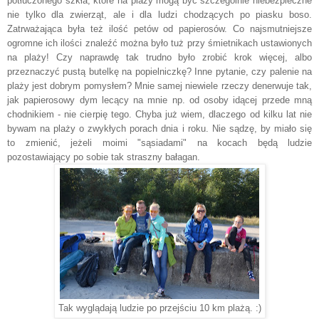
potłuczonego szkła, które na plaży mogą być szczególnie niebezpieczne
nie tylko dla zwierząt, ale i dla ludzi chodzących po piasku boso.
Zatrważająca była też ilość petów od papierosów. Co najsmutniejsze
ogromne ich ilości znaleźć można było tuż przy śmietnikach ustawionych
na plaży! Czy naprawdę tak trudno było zrobić krok więcej, albo
przeznaczyć pustą butelkę na popielniczkę? Inne pytanie, czy palenie na
plaży jest dobrym pomysłem? Mnie samej niewiele rzeczy denerwuje tak,
jak papierosowy dym lecący na mnie np. od osoby idącej przede mną
chodnikiem - nie cierpię tego. Chyba już wiem, dlaczego od kilku lat nie
bywam na plaży o zwykłych porach dnia i roku. Nie sądzę, by miało się
to zmienić, jeżeli moimi "sąsiadami" na kocach będą ludzie
pozostawiający po sobie tak straszny bałagan.
Tak wyglądają ludzie po przejściu 10 km plażą. :)