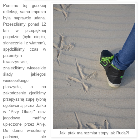
Pomimo tej gorzkiej
refleksji, sama impreza
była naprawdę udana.
Przeszliśmy ponad 12
km w przepięknej
pogodzie (było ciepło,
słonecznie i z wiatrem),
spędziliśmy czas w
przemiłym
towarzystwie,
znaleźliśmy wieeeelkie
ślady jakiegoś
wieeeeelkiego
ptaszydła, a na
zakończenie zjedliśmy
przepyszną zupę rybną
ugotowaną przez Jarka
w "Przy Okazji" oraz
jagodowe muffiny
upieczone przez Anię.
Do domu wróciliśmy
Jaki ptak ma rozmiar stopy jak Ruda?!
padnięci, ale