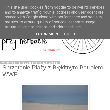
This site uses cookies from Google to deliver its services
and to analyze traffic. Your IP address and user-agent are
shared with Google along with performance and security
metrics to ensure quality of service, generate usage
statistics, and to detect and address abuse.
LEARN MORE
GOT IT
wtorek, 6 października 2015
Sprzątanie Plaży z Błękitnym Patrolem
WWF