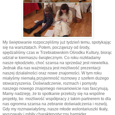
My świętowanie rozpoczęliśmy już tydzień temu, spotykając
się na warsztatach. Potem, począwszy od środy,
spędzaliśmy czas w Trzebiatowskim Ośrodku Kultury, biorąc
udział w kiermaszu świątecznym. Co roku rozkładamy
nasze rękodzieło, choć szansa na sprzedaż jest niewielka.
Jednak dla nas ważniejsza jest możliwość prezentacji
naszej działalności oraz nowe znajomości. W tym roku
miałyśmy niemałą przyjemność rozmowy z szefem dużego
stowarzyszenia. Doświadczenie, rozmach i pomysły
naszego nowego znajomego niesamowicie nas fascynują.
Mamy nadzieję, że to spotkanie przełoży się na wspólne
projekty, bo możliwość współpracy z takim partnerem to dla
nas ogromna szansa na zebranie doświadczenia i rozwój.
Gdy my rozmawiałyśmy, nasze młode wolontariuszki tkały,
wyszywały i robiły charakterystyczny harmider.