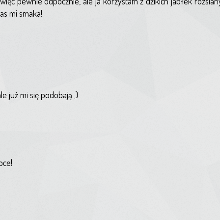
ięc pewnie odpocznie, ale ja korzystam z dzikich jabłek rozsia
łas mi smaka!
 już mi się podobają ;)
oce!