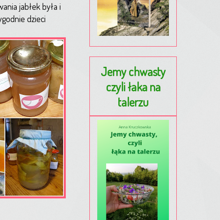
ania jabłek była i
tygodnie dzieci
Jemy chwasty
czyli łaka na
talerzu