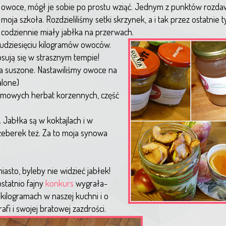
owoce, mógł je sobie po prostu wziąć. Jednym z punktów rozdaw
moja szkoła. Rozdzieliliśmy setki skrzynek, a i tak przez ostatnie 
codziennie miały jabłka na przerwach.
kudziesięciu kilogramów owoców.
 psują się w strasznym tempie!
łka suszone. Nastawiliśmy owoce na
alone)
zimowych herbat korzennych, część
 Jabłka są w koktajlach i w
 żeberek też. Za to moja synowa
iasto, byleby nie widzieć jabłek!
ostatnio fajny
konkurs
wygrała-
 kilogramach w naszej kuchni i o
rafi i swojej bratowej zazdrości.