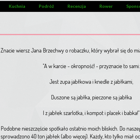
Kuchnia
Podróż
Recenzja
Rower
Spons
Znacie wiersz Jana Brzechwy o robaczku, który wybrał się do mia
"A w karcie - okropność! - przyznacie to sami:
Jest zupa jabłkowa i knedle z jabłkami,
Duszone są jabłka, pieczone są jabłka
I z jabłek szarlotka, i kompot i placek i babka!"
Podobne nieszczęście spotkało ostatnio moich bliskich. Do nasz
sprowadzono 40 ton jabłek (albo więcej). Każdy, kto tylko miał