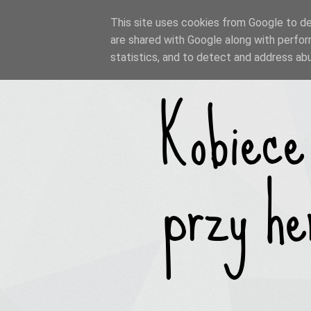
This site uses cookies from Google to del
are shared with Google along with perfor
statistics, and to detect and address ab