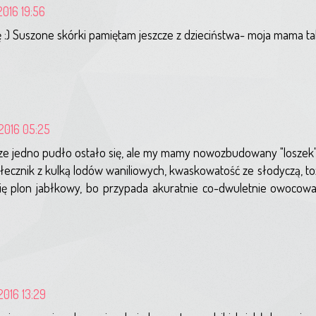
2016 19:56
:) Suszone skórki pamiętam jeszcze z dzieciństwa- moja mama tak
2016 05:25
cze jedno pudło ostało się, ale my mamy nowozbudowany "loszek"
błecznik z kulką lodów waniliowych, kwaskowatość ze słodyczą, toż
się plon jabłkowy, bo przypada akuratnie co-dwuletnie owocowan
2016 13:29