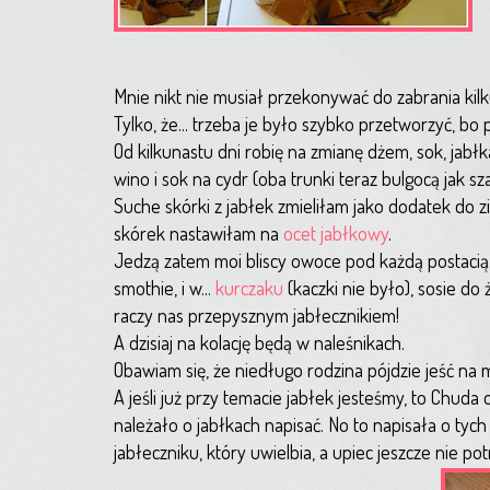
Mnie nikt nie musiał przekonywać do zabrania kil
Tylko, że... trzeba je było szybko przetworzyć, bo
Od kilkunastu dni robię na zmianę dżem, sok, jab
wino i sok na cydr (oba trunki teraz bulgocą jak sz
Suche skórki z jabłek zmieliłam jako dodatek do 
skórek nastawiłam na
ocet jabłkowy
.
Jedzą zatem moi bliscy owoce pod każdą postacią.
smothie, i w...
kurczaku
(kaczki nie było), sosie do
raczy nas przepysznym jabłecznikiem!
A dzisiaj na kolację będą w naleśnikach.
Obawiam się, że niedługo rodzina pójdzie jeść na m
A jeśli już przy temacie jabłek jesteśmy, to Chuda 
należało o jabłkach napisać. No to napisała o tych
jabłeczniku, który uwielbia, a upiec jeszcze nie pot