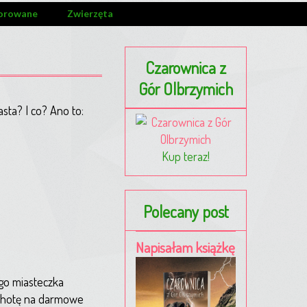
orowane
Zwierzęta
Czarownica z
Gór Olbrzymich
sta? I co? Ano to:
Kup teraz!
Polecany post
Napisałam książkę
ego miasteczka
 ochotę na darmowe