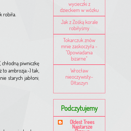
wycieczki z
dzieckiem w wózku
 robiła.
Jak z Zośką korale
robiłyśmy
Tokarczuk znów
mnie zaskoczyła -
"Opowiadania
bizarne"
, chłodną piwniczkę
 to ambrozja:-) tak,
Wrocław
nieoczywisty-
ie starych jabłoni;
Ołtaszyn
Podczytujemy
Oldest Trees
Najstarsze