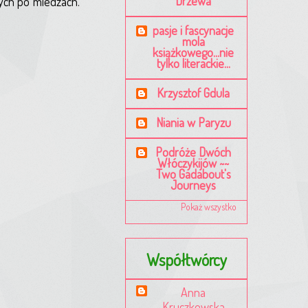
Drzewa
nych po miedzach.
pasje i fascynacje
mola
książkowego...nie
tylko literackie...
Krzysztof Gdula
Niania w Paryzu
Podróże Dwóch
Włóczykijów ~~
Two Gadabout's
Journeys
Pokaż wszystko
Współtwórcy
Anna
Kruczkowska