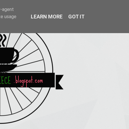
r-agent
LEARN MORE
GOT IT
te usage