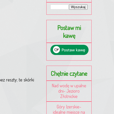
Postaw mi
kawę
Chętnie czytane
 reszty; te skórki
Nad wodę w upalne
dni- Jezioro
Złotnickie
Góry Izerskie-
idealne miejsce na