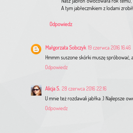
Nasz jabłoń owocowała rok temu, w
A tym jabłecznikiem z lodami zrobi
Odpowiedz
Małgorzata Sobczyk
19 czerwca 2016 16:46
Hmmm suszone skórki muszę spróbować, ale
Odpowiedz
Alicja S.
28 czerwca 2016 22:16
U mnie też rozdawali jabłka :) Najlepsze ow
Odpowiedz