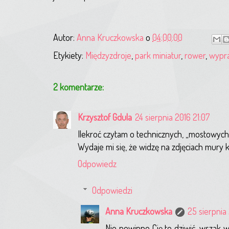
Autor:
Anna Kruczkowska
o
04:00:00
Etykiety:
Międzyzdroje
,
park miniatur
,
rower
,
wypr
2 komentarze:
Krzysztof Gdula
24 sierpnia 2016 21:07
Ilekroć czytam o technicznych, „mostowych”
Wydaje mi się, że widzę na zdjęciach mury 
Odpowiedz
Odpowiedzi
Anna Kruczkowska
25 sierpnia 
Nie powinno Cię to dziwić, wszak w