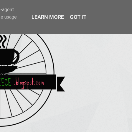
r-agent
LEARN MORE
GOT IT
te usage