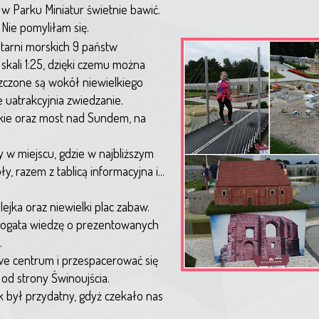
w Parku Miniatur świetnie bawić.
Nie pomyliłam się.
atarni morskich 9 państw
kali 1:25, dzięki czemu można
czone są wokół niewielkiego
 uatrakcyjnia zwiedzanie.
skie oraz most nad Sundem, na
 miejscu, gdzie w najbliższym
, razem z tablicą informacyjna i...
jka oraz niewielki plac zabaw.
bogata wiedzę o prezentowanych
.
we centrum i przespacerować się
 od strony Świnoujścia.
 był przydatny, gdyż czekało nas