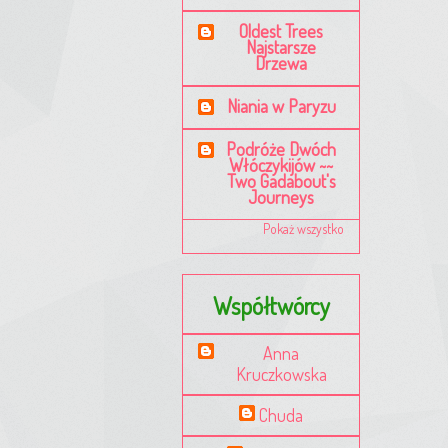
Oldest Trees
Najstarsze
Drzewa
Niania w Paryzu
Podróże Dwóch
Włóczykijów ~~
Two Gadabout's
Journeys
Pokaż wszystko
Współtwórcy
Anna
Kruczkowska
Chuda