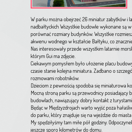
W parku można obejrzeć 26 miniatur zabytków i l
nadbałtyckich Wszystkie budowle wykonane są w s
porównać rozmiary budynków. Wszystkie rozmiesz
akwenu wodnego w kształcie Bałtyku, co znacznie
Nas interesowały przede wszystkim latarnie mor
którym Gui ma zdjęcie.
Ciekawym pomysłem było ułożenie placu budowy w
czasie stanie kolejna miniatura. Zadbano o szczegóły
rozmowami robotników.
Dzieciom z pewnością spodoba się miniaturowa kole
Mocną stroną parku są przewodnicy posiadający 
budowlach, nawiązujący dobry kontakt z turystami
Będąc w Międzyzdrojach warto wyjść poza hałaśli
do parku, który znajduje się na wjeździe do miasta
My spędziłyśmy tam miłe pół godziny. Odpoczynek
jeszcze sporo kilometrów do domu.