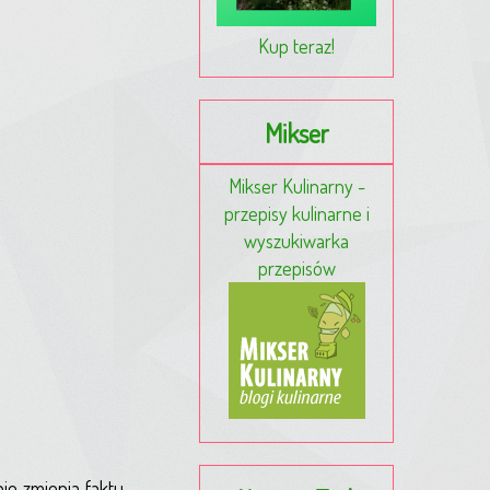
Kup teraz!
Mikser
Mikser Kulinarny -
przepisy kulinarne i
wyszukiwarka
przepisów
ie zmienia faktu,