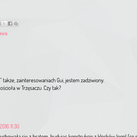
awa
 także, zainteresowaniach Gui, jestem zadziwiony.
kościoła w Trzęsaczu. Czy tak?
2016 11:30
ychowała się z bratem, budując konstrukcje z klocków lego! (co n