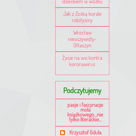
dzieckiem w wózku
Jak z Zośką korale
robiłyśmy
Wrocław
nieoczywisty-
Ołtaszyn
Życie na wsi kontra
koronawirus
Podczytujemy
pasje i fascynacje
mola
książkowego...nie
tylko literackie...
Krzysztof Gdula