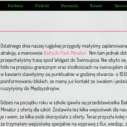
Kuchnia
Podróż
Recenzja
Rower
Spons
Ostatniego dnia naszej rugijskiej przygody miałyśmy zaplanowana
atrakcję, a mianowicie
Bałtycki Park Miniatur.
Nim tam jednak do
przejechałyśmy trasę spod Wolgast do Świnoujścia. Nie obyło si
fotki na przejściu granicznym oraz słodkościach na świnoujskim 
w kawiarni stawiłyśmy się punktualnie w godzinę otwarcia- o 10.
poinformowaniu bliskich, że mamy już kontakt ze światem i jest
ruszyłyśmy do Międzyzdrojów.
Gdzieś na początku roku w szkole zjawiła się przedstawicielka Ba
Miniatur z ofertą dla szkół. Zostawiła tez kilka wejściówek dla na
je i wiem, że kilka osób skorzystało z oferty. Teraz przyszła kolej 
że trzymałam wejściówkę specjalnie na wyprawę z Gui, wiedząc, ze