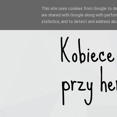
This site uses cookies from Google to del
are shared with Google along with perfor
statistics, and to detect and address ab