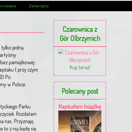
orowane
Zwierzęta
Czarownica z
Gór Olbrzymich
 tylko jedną
tarłyśmy
ę bez pamiątkowej
Kup teraz!
deptaku ( przy czym
00) Po
eśmy w Polsce
Polecany post
Napisałam książkę
łtyckiego Parku
uczycieli. Rozdałam
na nas. Przyznaję,
 to z nią będę się