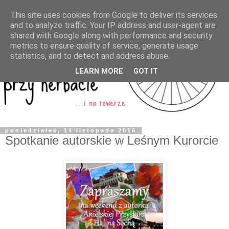
This site uses cookies from Google to deliver its services
and to analyze traffic. Your IP address and user-agent are
shared with Google along with performance and security
metrics to ensure quality of service, generate usage
statistics, and to detect and address abuse.
LEARN MORE
GOT IT
poniedziałek, 14 listopada 2016
Spotkanie autorskie w Leśnym Kurorcie