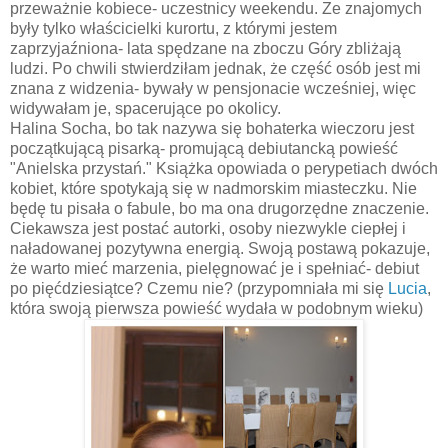
przeważnie kobiece- uczestnicy weekendu. Ze znajomych
były tylko właścicielki kurortu, z którymi jestem
zaprzyjaźniona- lata spędzane na zboczu Góry zbliżają
ludzi. Po chwili stwierdziłam jednak, że część osób jest mi
znana z widzenia- bywały w pensjonacie wcześniej, więc
widywałam je, spacerujące po okolicy.
Halina Socha, bo tak nazywa się bohaterka wieczoru jest
początkującą pisarką- promującą debiutancką powieść
"Anielska przystań." Książka opowiada o perypetiach dwóch
kobiet, które spotykają się w nadmorskim miasteczku. Nie
będę tu pisała o fabule, bo ma ona drugorzędne znaczenie.
Ciekawsza jest postać autorki, osoby niezwykle ciepłej i
naładowanej pozytywna energią. Swoją postawą pokazuje,
że warto mieć marzenia, pielęgnować je i spełniać- debiut
po pięćdziesiątce? Czemu nie? (przypomniała mi się
Lucia
,
która swoją pierwsza powieść wydała w podobnym wieku)