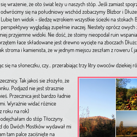
się wrażenie, że oto świat leży u naszych stóp. Jeśli zamiast spoj
odwrócimy się na południowy wschód zobaczymy Blizbor i Dłużec
Lubię ten widok - śledzę wzrokiem wszystkie ścieżki na stokach B
j perspektywy wyglądają zupełnie inaczej. Niestety oprócz owych
niej przyjemne widoki. Nie dość, że stoimy nieopodal ruin wspani
sprzętem łace składowane jest drewno wycięte na zboczach Dłużc
ak stroma i kamienista, że w jednym miejscu zeszłam z roweru ( 
ąc się na słoneczku, czy... przerabiając trzy litry owoców dziekiej 
cznicy. Tak jakoś sie złożyło, że
u. Podjazd nie jest strasznie
wieś. Przecznica jest bardzo ładnie
mi. Wyraźnie widać różnice
z roku na rok)
m podejchałam do stóp Tłoczyny.
jazd do Dwóch Mostków wydawał mi
am tam palce zaciśnięte na