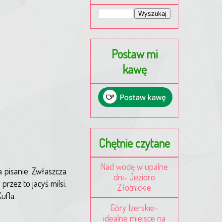
Postaw mi
kawę
Chętnie czytane
Nad wodę w upalne
a pisanie. Zwłaszcza
dni- Jezioro
rzez to jacyś milsi.
Złotnickie
ufla.
Góry Izerskie-
idealne miejsce na