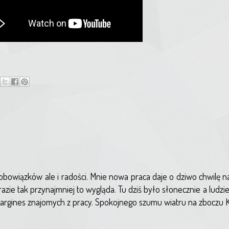
obowiązków ale i radości. Mnie nowa praca daje o dziwo chwilę n
zie tak przynajmniej to wygląda. Tu dziś było słonecznie a ludzie p
argines znajomych z pracy. Spokojnego szumu wiatru na zboczu K