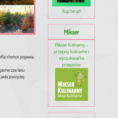
Kup teraz!
Mikser
Mikser Kulinarny -
przepisy kulinarne i
ufla słońce pojawia
wyszukiwarka
przepisów
asne zza lasu.
, jadę pwoyżej