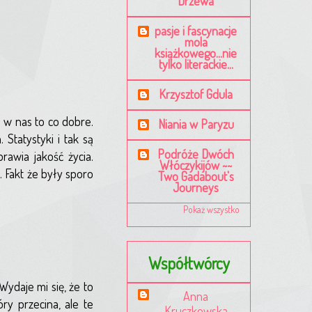
Drzewa
pasje i fascynacje
mola
książkowego...nie
tylko literackie...
Krzysztof Gdula
o w nas to co dobre.
Niania w Paryzu
Statystyki i tak są
Podróże Dwóch
awia jakość życia.
Włóczykijów ~~
. Fakt że były sporo
Two Gadabout's
Journeys
Pokaż wszystko
Współtwórcy
ydaje mi się, że to
Anna
ry przecina, ale te
Kruczkowska