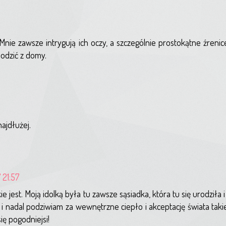
nie zawsze intrygują ich oczy, a szczególnie prostokątne źrenice
hodzić z domy.
najdłużej.
 21:57
e jest. Moją idolką była tu zawsze sąsiadka, która tu się urodziła 
 nadal podziwiam za wewnętrzne ciepło i akceptację świata takie
się pogodniejsi!