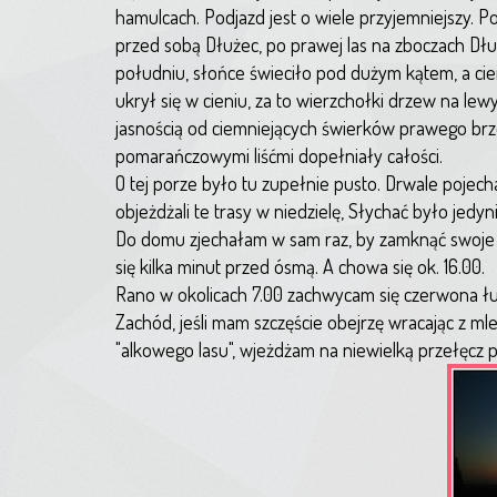
hamulcach. Podjazd jest o wiele przyjemniejszy. P
przed sobą Dłużec, po prawej las na zboczach Dł
południu, słońce świeciło pod dużym kątem, a ci
ukrył się w cieniu, za to wierzchołki drzew na le
jasnością od ciemniejących świerków prawego brze
pomarańczowymi liśćmi dopełniały całości.
O tej porze było tu zupełnie pusto. Drwale pojec
objeżdżali te trasy w niedzielę, Słychać było jedyn
Do domu zjechałam w sam raz, by zamknąć swoje ko
się kilka minut przed ósmą. A chowa się ok. 16.00.
Rano w okolicach 7.00 zachwycam się czerwona łun
Zachód, jeśli mam szczęście obejrzę wracając z ml
"alkowego lasu", wjeżdżam na niewielką przełęcz