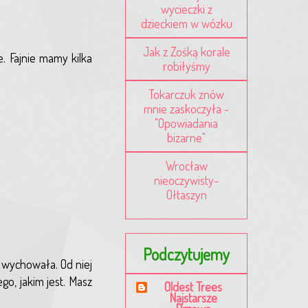
wycieczki z
dzieckiem w wózku
Jak z Zośką korale
. Fajnie mamy kilka
robiłyśmy
Tokarczuk znów
mnie zaskoczyła -
"Opowiadania
bizarne"
Wrocław
nieoczywisty-
Ołtaszyn
Podczytujemy
i wychowała. Od niej
go, jakim jest. Masz
Oldest Trees
Najstarsze