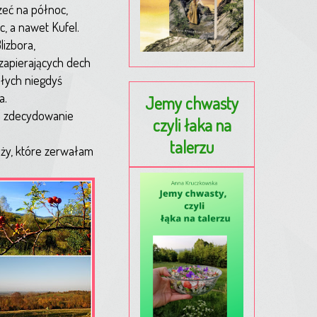
rzeć na północ,
, a nawet Kufel.
lizbora,
 zapierających dech
ałych niegdyś
a.
Jemy chwasty
ja zdecydowanie
czyli łaka na
talerzu
róży, które zerwałam