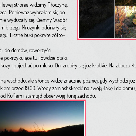
o lewej stronie widzimy Tłoczynę,
użca. Ponieważ wybrałam się po
enie wydużały się. Ciemny Wądół
wym brzegu Mrożynki odcinały się
gu. Liczne buki pokryte żółto-
hali do domów, rowerzyści
ie pokrzykujące tu i ówdzie ptaki.
zy i pojechać po mleko. Dni zrobiły się już krótkie. Na zboczu K
ą wschodu, ale słońce widzę znacznie później, gdy wychodzi już j
ekiem przed 19.00. Wtedy zamiast skręcić na swoją łakę i do domu
 pod Kuflem i stamtąd obserwuję łunę zachodu.