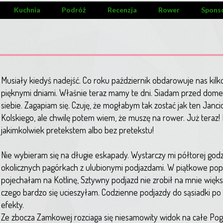
Kuchnia
Podróż
Recenzja
Rower
Spons
Musiały kiedyś nadejść. Co roku październik obdarowuje nas kilk
pięknymi dniami. Właśnie teraz mamy te dni. Siadam przed dome
siebie. Zagapiam się. Czuję, że mogłabym tak zostać jak ten Janci
Kolskiego, ale chwilę potem wiem, że muszę na rower. Już teraz!
jakimkolwiek pretekstem albo bez pretekstu!
Nie wybieram się na długie eskapady. Wystarczy mi półtorej godz
okolicznych pagórkach z ulubionymi podjazdami. W piątkowe po
pojechałam na Kotlinę, Sztywny podjazd nie zrobił na mnie więks
czego bardzo się ucieszyłam. Codzienne podjazdy do sąsiadki p
efekty.
Ze zbocza Zamkowej rozciaga się niesamowity widok na całe Pogó