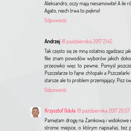
Aleksandro, oczy mają niesamowite! A ile 
Agato, niech trwa to piękno!
Odpowiedz
Andrzej
18 października 2017 21:42
Tak często się ze mną ostatnio zgadzasz jak
Nie znam powodów wyborów jakich dokonała
przeciwko więc to pewne. Pomyśl jeszcze
Pszczelarze to fajne chłopaki a Pszczelark
starsze ale to problem przemijający. Pisz sw
Odpowiedz
Krzysztof Gdula
19 października 2017 20:57
Pamiętam drogę na Zamkową i widokowe miej
strome miejsce, o którym napisałaś, też p