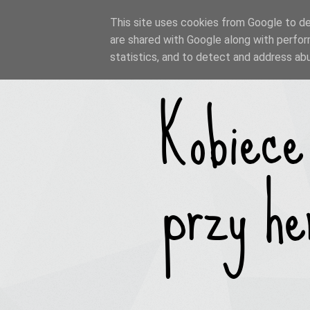
This site uses cookies from Google to del
are shared with Google along with perfor
statistics, and to detect and address ab