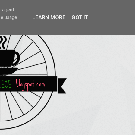
r-agent
LEARN MORE
GOT IT
te usage