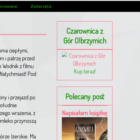
orowane
Zwierzęta
Czarownica z
Gór Olbrzymich
oma ciepłymi,
m i patrzę przed
o Wodnik z filmu
Kup teraz!
 Natychmiast! Pod
Polecany post
iny i przejazd po
południe
Napisałam książkę
zego wrażenia, z
o mleko przynoszą
rze Izerskie. Ma