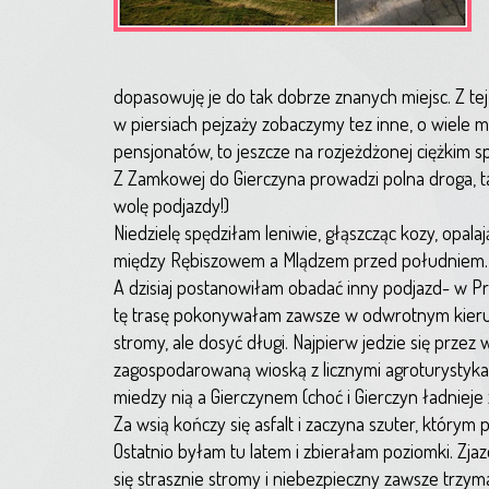
dopasowuję je do tak dobrze znanych miejsc. Z te
w piersiach pejzaży zobaczymy tez inne, o wiele m
pensjonatów, to jeszcze na rozjeżdżonej ciężkim 
Z Zamkowej do Gierczyna prowadzi polna droga, t
wolę podjazdy!)
Niedzielę spędziłam leniwie, głąszcząc kozy, opalaj
między Rębiszowem a Mlądzem przed południem.
A dzisiaj postanowiłam obadać inny podjazd- w Prze
tę trasę pokonywałam zawsze w odwrotnym kierunk
stromy, ale dosyć długi. Najpierw jedzie się przez 
zagospodarowaną wioską z licznymi agroturystyka
miedzy nią a Gierczynem (choć i Gierczyn ładnieje 
Za wsią kończy się asfalt i zaczyna szuter, który
Ostatnio byłam tu latem i zbierałam poziomki. Z
się strasznie stromy i niebezpieczny zawsze trzym