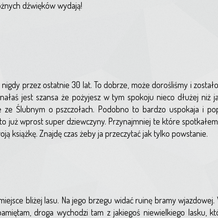
różnych dźwięków wydają!
 nigdy przez ostatnie 30 lat. To dobrze, może dorośliśmy i został
ś jest szansa że pożyjesz w tym spokoju nieco dłużej niż ja. 
 ze Ślubnym o pszczołach. Podobno to bardzo uspokaja i popr
i to już wprost super dziewczyny. Przynajmniej te które spotkałem
oją książkę. Znajdę czas żeby ja przeczytać jak tylko powstanie.
sce bliżej lasu. Na jego brzegu widać ruinę bramy wjazdowej. W
amiętam, droga wychodzi tam z jakiegoś niewielkiego lasku, któ