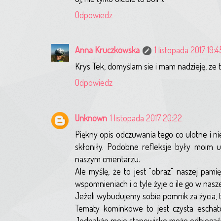
Odpowiedz
Anna Kruczkowska
1 listopada 2017 19:4
Krys Tek, domyślam sie i mam nadzieję, ze 
Odpowiedz
Unknown
1 listopada 2017 20:22
Piękny opis odczuwania tego co ulotne i ni
skłoniły. Podobne refleksje były moim u
naszym cmentarzu.
Ale myślę, że to jest "obraz" naszej pam
wspomnieniach i o tyle żyje o ile go w nasze
Jeżeli wybudujemy sobie pomnik za życia, to 
Tematy kominkowe to jest czysta eschatol
Jednakże moje stanowisko może odbiegać 