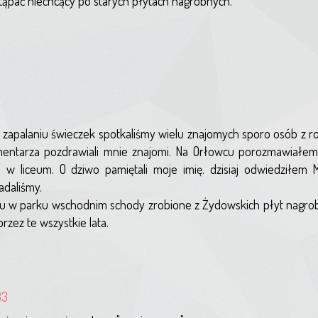
stąpać niechcący po starych płytach nagrobnych.
y zapalaniu świeczek spotkaliśmy wielu znajomych sporo osób z ro
mentarza pozdrawiali mnie znajomi. Na Orłowcu porozmawiałem 
e w liceum. O dziwo pamiętali moje imię. dzisiaj odwiedziłem
adaliśmy.
 w parku wschodnim schody zrobione z Żydowskich płyt nagrob
rzez te wszystkie lata.
33