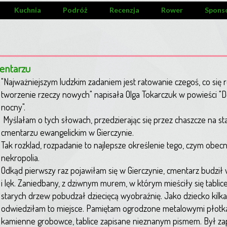
Kuchnia
Podróż
Recenzja
Rower
Spons
entarzu
"Najważniejszym ludzkim zadaniem jest ratowanie czegoś, co się r
tworzenie rzeczy nowych" napisała Olga Tokarczuk w powieści 
nocny".
Myślałam o tych słowach, przedzierając się przez chaszcze na s
cmentarzu ewangelickim w Gierczynie.
Tak rozklad, rozpadanie to najlepsze określenie tego, czym obecn
nekropolia.
Odkąd pierwszy raz pojawiłam się w Gierczynie, cmentarz budził
i lęk. Zaniedbany, z dziwnym murem, w którym mieściły się tabli
starych drzew pobudzał dziecięcą wyobraźnię. Jako dziecko kilka
odwiedziłam to miejsce. Pamiętam ogrodzone metalowymi płotk
kamienne grobowce, tablice zapisane nieznanym pismem. Był zap