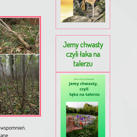
Jemy chwasty
czyli łaka na
talerzu
h wspomnień.
kane,