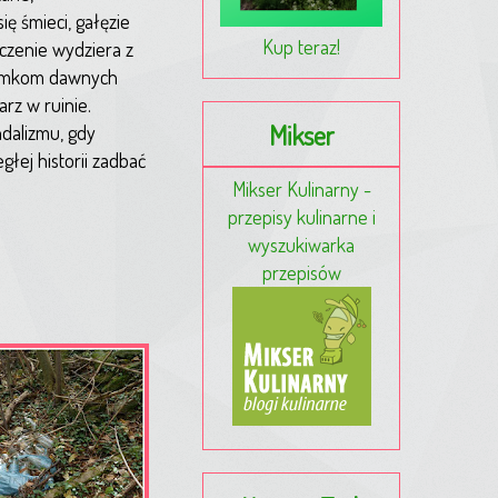
ę śmieci, gałęzie
Kup teraz!
zczenie wydziera z
otomkom dawnych
rz w ruinie.
Mikser
dalizmu, gdy
głej historii zadbać
Mikser Kulinarny -
przepisy kulinarne i
wyszukiwarka
przepisów