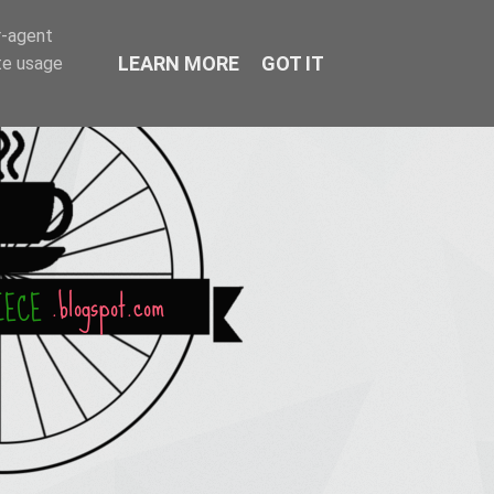
r-agent
LEARN MORE
GOT IT
te usage