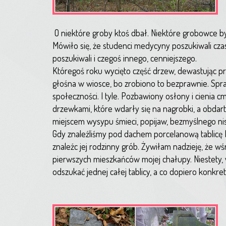
O niektóre groby ktoś dbał. Niektóre grobowce by
Mówiło się, że studenci medycyny poszukiwali cza
poszukiwali i czegoś innego, cenniejszego.
Któregoś roku wycięto część drzew, dewastując pr
głośna w wiosce, bo zrobiono to bezprawnie. Spra
społeczności. I tyle. Pozbawiony osłony i cienia 
drzewkami, które wdarły się na nagrobki, a obdarty
miejscem wysypu śmieci, popijaw, bezmyślnego ni
Gdy znaleźliśmy pod dachem porcelanową tablicę 
znaleźc jej rodzinny grób. Żywiłam nadzieję, że 
pierwszych mieszkańców mojej chałupy. Niestety, w
odszukać jednej całej tablicy, a co dopiero konkre