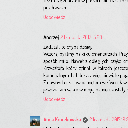
Też mi się zdarzało w parkach albo lasach 
pozdrawiam
Odpowiedz
Andrzej
2 listopada 2017 15:28
Zaduszki to chyba dzisiaj.
Wczoraj byliśmy na kilku cmentarzach. Prz
sposób miło. Nawet z odległych części c
Krzysztofa który zginął w tatrach jeszcz
komunalnym. Lał deszcz więc niewiele pog
Z dawnych czasów pamiętam we Wrocławiu
jeszcze tam są ale w mojej pamięci zostały p
Odpowiedz
Anna Kruczkowska
2 listopada 2017 19: