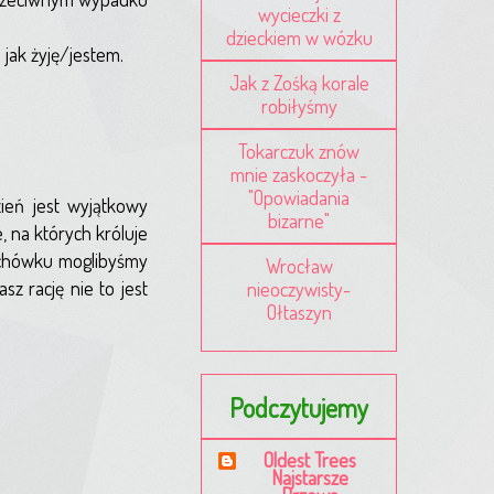
wycieczki z
dzieckiem w wózku
jak żyję/jestem.
Jak z Zośką korale
robiłyśmy
Tokarczuk znów
mnie zaskoczyła -
"Opowiadania
zień jest wyjątkowy
bizarne"
, na których króluje
 pochówku moglibyśmy
Wrocław
z rację nie to jest
nieoczywisty-
Ołtaszyn
Podczytujemy
Oldest Trees
Najstarsze