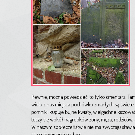
Pewnie, można powiedzieć, to tylko cmentarz. Tam 
wielu z nas miejsca pochówku zmarłych są święte
pomniki, kupuje bujne kwiaty, wielgachne kiczowat
toczy się wokół nagrobków żony, męża, rodziców, c
W naszym społeczeństwie nie ma zwyczaju stawian
czy rozsypwania na łące.