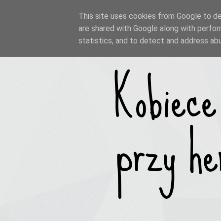
This site uses cookies from Google to del
are shared with Google along with perfor
statistics, and to detect and address ab