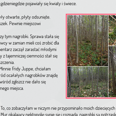
gdzieniegdzie pojawiały się kwiaty i świece.
ły otwarte, płyty odsunięte.
szek. Pewnie miejscowi
zy tym nagrobki. Sprawa stała się
wcy w zamian mieli coś zrobić dla
cmentarz zaczął zarastać młodymi
 z tajemniczej ciemności stał się
szczenia.
Minnie Fridy Juppe, chciałam
wśród ocałałych nagrobków znajdę
śród zgliszcz nie dało się
tnego miejsca.
To, co zobaczyłam w niczym nie przypominało moich dziecięcyc
Mur okalający nektopolię sypie się i rozpada, nagrobki są potrzas