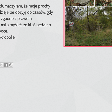
y tłumaczyłam, że moje prochy
zieję, że dożyję do czasów, gdy
zie zgodne z prawem.
o miło myśleć, że ktoś będzie o
woce.
ekropolie.