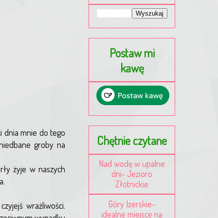
Postaw mi
kawę
ci dnia mnie do tego
Chętnie czytane
zaniedbane groby na
Nad wodę w upalne
arły żyje w naszych
dni- Jezioro
a.
Złotnickie
Góry Izerskie-
zyjejś wrażliwości.
idealne miejsce na
przeciwnym wypadku