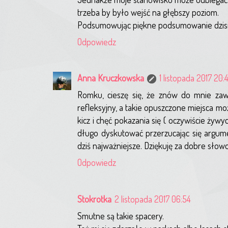
trzeba by było wejść na głębszy poziom.
Podsumowując piękne podsumowanie dzisiejs
Odpowiedz
Anna Kruczkowska
1 listopada 2017 20:
Romku, cieszę się, że znów do mnie zawit
refleksyjny, a takie opuszczone miejsca moż
kicz i chęć pokazania się ( oczywiście żyw
długo dyskutować przerzucając się argumen
dziś najważniejsze. Dziękuję za dobre słowo
Odpowiedz
Stokrotka
2 listopada 2017 06:54
Smutne są takie spacery.