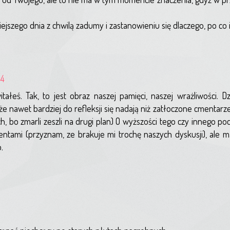
zego dnia z chwilą zadumy i zastanowieniu się dlaczego, po co i 
44
ałeś. Tak, to jest obraz naszej pamięci, naszej wrażliwości. D
e nawet bardziej do refleksji się nadają niż zatłoczone cmentarze
ych, bo zmarli zeszli na drugi plan) O wyższości tego czy innego
tami (przyznam, ze brakuje mi trochę naszych dyskusji), ale mas
.