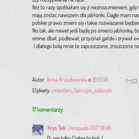
Ileż to razy spotkałam się z niezrozumieniem, gd
mają zostać nawozem dla jabłonki. Ciagle mam nad
polskie prawo zmieni się i takie rozwiazanie będ
No tak, ale nawet jeśli będę po śmierci jabłonką, t
omnie dbał, podlewał, przycinał gałzki i zrywał o
I dlatego bolą mnie te zapuszczone, zniszczone n
Autor:
Anna Kruczkowska
o
19:01:00
Etykiety:
cmentarz
,
Gierczyn
,
zaduszki
17 komentarzy:
Krys Tek
1 listopada 2017 19:06
Oj, nie tylko Ciebie to boli :(