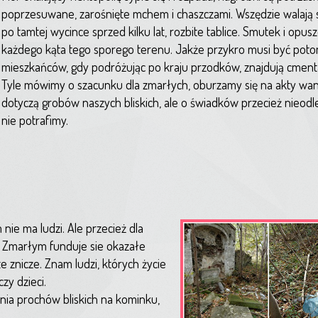
poprzesuwane, zarośnięte mchem i chaszczami. Wszędzie walają si
po tamtej wycince sprzed kilku lat, rozbite tablice. Smutek i opus
każdego kąta tego sporego terenu. Jakże przykro musi być p
mieszkańców, gdy podróżując po kraju przodków, znajdują cmenta
Tyle mówimy o szacunku dla zmarłych, oburzamy się na akty wan
dotyczą grobów naszych bliskich, ale o świadków przecież nieodle
nie potrafimy.
nie ma ludzi. Ale przecież dla
. Zmarłym funduje sie okazałe
e znicze. Znam ludzi, których życie
zy dzieci.
ia prochów bliskich na kominku,