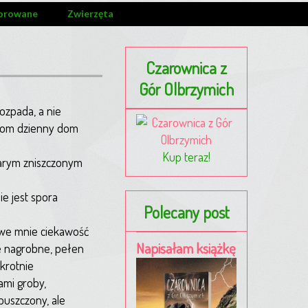
orowane
Zwierzęta
Czarownica z
Gór Olbrzymich
ozpada, a nie
"Dom dzienny dom
Kup teraz!
tarym zniszczonym
ie jest spora
Polecany post
 we mnie ciekawość
Napisałam książkę
ce nagrobne, pełen
krotnie
ami groby,
uszczony, ale