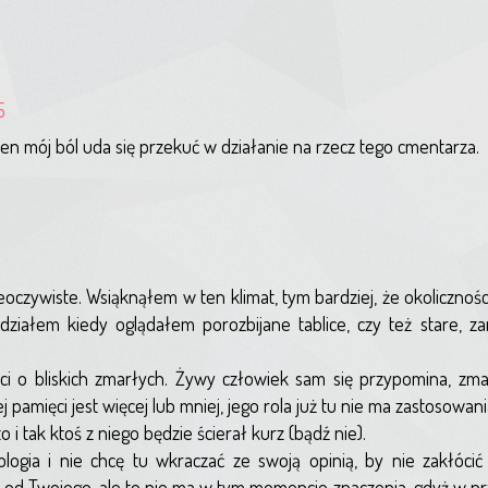
5
ten mój ból uda się przekuć w działanie na rzecz tego cmentarza.
eoczywiste. Wsiąknąłem w ten klimat, tym bardziej, że okolicznoś
działem kiedy oglądałem porozbijane tablice, czy też stare, 
ięci o bliskich zmarłych. Żywy człowiek sam się przypomina, zm
j pamięci jest więcej lub mniej, jego rola już tu nie ma zastosowani
i tak ktoś z niego będzie ścierał kurz (bądź nie).
ogia i nie chcę tu wkraczać ze swoją opinią, by nie zakłócić c
od Twojego, ale to nie ma w tym momencie znaczenia, gdyż w 