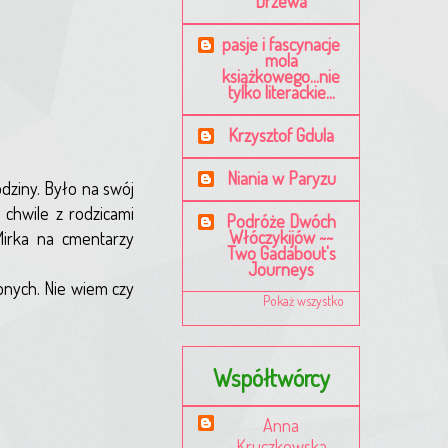
Drzewa
pasje i fascynacje
mola
książkowego...nie
tylko literackie...
Krzysztof Gdula
Niania w Paryzu
dziny. Było na swój
chwile z rodzicami
Podróże Dwóch
Włóczykijów ~~
 Mirka na cmentarzy
Two Gadabout's
Journeys
nych. Nie wiem czy
Pokaż wszystko
Współtwórcy
Anna
Kruczkowska