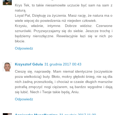
Krys Tek, to takie niesamowite uczucie być sam na sam z
naturą.
Loyal Pat, Dziękuję za życzenia. Masz rację, że natura ma o
wiele więcej do powiedzenia niż niejeden człowiek.
Krzysiu, właśnie, intymne. Dobrze widzisz. Czerwone
sznurówki. Przyzwyczajamy się do siebie. Jeszcze trochę i
będziemy nierozłączne. Rewelacyjnie łazi się w nich po
błocie.
Odpowiedz
Krzysztof Gdula
31 grudnia 2017 00:43
Cieszę się, naprawdę. Mam niemal identyczne (oczywiście
poza wielkością) buty. Błoto, mokry głęboki śnieg, nie są dla
nich żadną przeszkodą, i chociaż w czasie długich marszów
potrafią zmęczyć nogi ciężarem, są bardzo wygodne i dają
się lubić. Niech i Twoje takie będą, Aniu.
Odpowiedz
Agnieszka Mycoffeetime
31 grudnia 2017 11:30