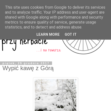
This site uses cookies from Google to deliver its services
and to analyze traffic. Your IP address and user-agent are
shared with Google along with performance and security
metrics to ensure quality of service, generate usage
statistics, and to detect and address abuse.
LEARN MORE
GOT IT
piątek, 29 grudnia 2017
Wypić kawę z Górą