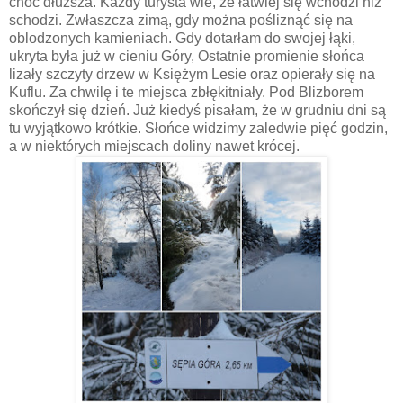
choć dłuższa. Każdy turysta wie, że łatwiej się wchodzi niż
schodzi. Zwłaszcza zimą, gdy można pośliznąć się na
oblodzonych kamieniach. Gdy dotarłam do swojej łąki,
ukryta była już w cieniu Góry, Ostatnie promienie słońca
lizały szczyty drzew w Księżym Lesie oraz opierały się na
Kuflu. Za chwilę i te miejsca zbłękitniały. Pod Blizborem
skończył się dzień. Już kiedyś pisałam, że w grudniu dni są
tu wyjątkowo krótkie. Słońce widzimy zaledwie pięć godzin,
a w niektórych miejscach doliny nawet krócej.