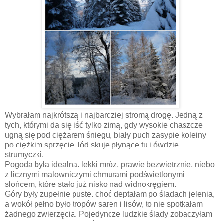
Wybrałam najkrótszą i najbardziej stromą drogę. Jedną z
tych, którymi da się iść tylko zimą, gdy wysokie chaszcze
ugną się pod ciężarem śniegu, biały puch zasypie koleiny
po ciężkim sprzęcie, lód skuje płynące tu i ówdzie
strumyczki.
Pogoda była idealna. lekki mróz, prawie bezwietrznie, niebo
z licznymi malowniczymi chmurami podświetlonymi
słońcem, które stało już nisko nad widnokręgiem.
Góry były zupełnie puste. choć deptałam po śladach jelenia,
a wokół pełno było tropów saren i lisów, to nie spotkałam
żadnego zwierzęcia. Pojedyncze ludzkie ślady zobaczyłam