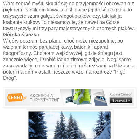
Wam zebrać myśli, skupić się na przyjemności obcowania z
pięknem i smakiem kawy, a jeśli dacie jej dojść do głosu to
usłyszycie szum gałęzi, świegot ptaków, czy, tak jak ja
krakanie kruków. To niesamowite, że nawet na Górze
towarzyszyły mi trzy pary majestatycznych czarnych ptaków.
Górska ścieżka
W góry poszłam bez planu, choć może niezupełnie, bo
wzięłam termos parującej kawy, batonik i aparat
fotograficzny. Chciałam wejść wyżej, gdzie śniegu jest
znacznie więcej i zrobić ładne zimowe zdjęcia. Nogi same
zaprowadziły mnie sarnimi i jelenimi ścieżkami na Blizbor, a
potem na górny asfalt i jeszcze wyżej na rozdroże "Pięć
Dróg".