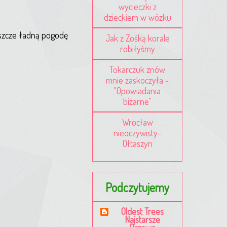
wycieczki z
dzieckiem w wózku
eszcze ładną pogodę
Jak z Zośką korale
robiłyśmy
Tokarczuk znów
mnie zaskoczyła -
"Opowiadania
bizarne"
Wrocław
nieoczywisty-
Ołtaszyn
Podczytujemy
Oldest Trees
Najstarsze