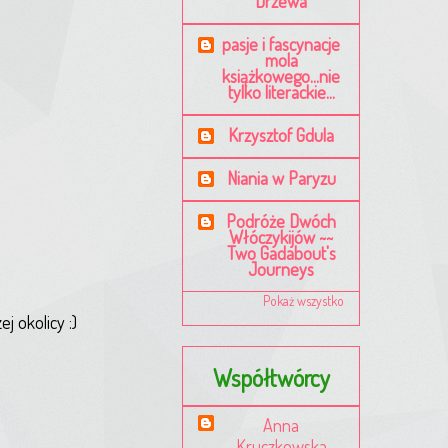
Drzewa
pasje i fascynacje
mola
książkowego...nie
tylko literackie...
Krzysztof Gdula
Niania w Paryzu
Podróże Dwóch
Włóczykijów ~~
Two Gadabout's
Journeys
Pokaż wszystko
j okolicy :)
Współtwórcy
Anna
Kruczkowska