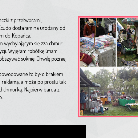
zki z przetworami,
(cudo dostałam na urodziny od
łam do Kopańca.
m wychylającym się zza chmur.
zycji. Wyjęłam robótkę (mam
obszywać suknię. Chwilę później
spowodowane to było brakiem
zą reklamą, a może po prostu tak
 chmurką. Najpierw barda z
o.