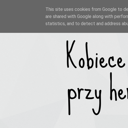
This site uses cookies from Google to del
are shared with Google along with perfor
statistics, and to detect and address ab