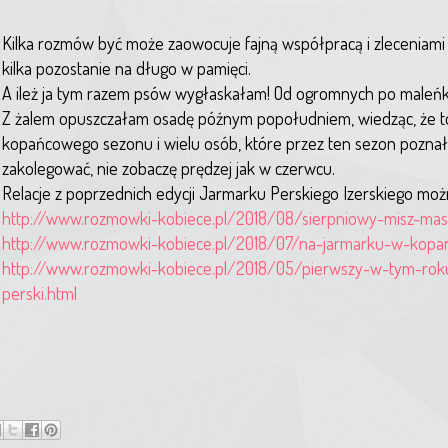
Kilka rozmów być może zaowocuje fajną współpracą i zleceniami 
kilka pozostanie na długo w pamięci.
A ileż ja tym razem psów wygłaskałam! Od ogromnych po maleńk
Z żalem opuszczałam osadę późnym popołudniem, wiedząc, że t
kopańcowego sezonu i wielu osób, które przez ten sezon poznał
zakolegować, nie zobaczę prędzej jak w czerwcu.
Relacje z poprzednich edycji Jarmarku Perskiego Izerskiego możn
http://www.rozmowki-kobiece.pl/2018/08/sierpniowy-misz-mas
http://www.rozmowki-kobiece.pl/2018/07/na-jarmarku-w-kopa
http://www.rozmowki-kobiece.pl/2018/05/pierwszy-w-tym-rok
perski.html