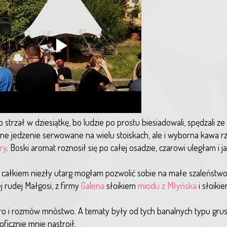
strzał w dziesiątkę, bo ludzie po prostu biesiadowali, spędzali ze
zne jedzenie serwowane na wielu stoiskach, ale i wyborna kawa rz
ry
. Boski aromat roznosił się po całej osadzie, czarowi uległam i j
 całkiem niezły utarg mogłam pozwolić sobie na małe szaleństwo. 
 rudej Małgosi, z firmy
Galena
słoikiem
miodu z Młyńska
i słoiki
poro i rozmów mnóstwo. A tematy były od tych banalnych typu grus
oficznie mnie nastroił.