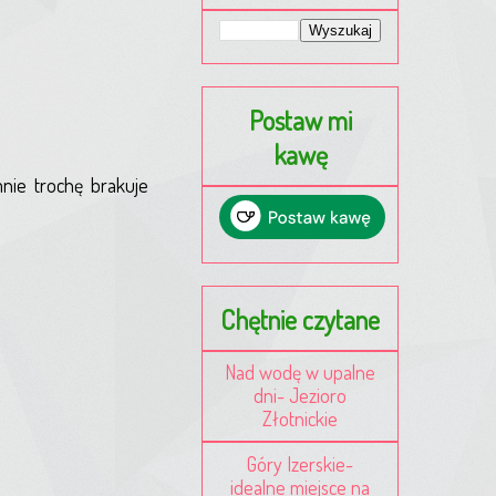
Postaw mi
kawę
mnie trochę brakuje
Chętnie czytane
Nad wodę w upalne
dni- Jezioro
Złotnickie
Góry Izerskie-
idealne miejsce na