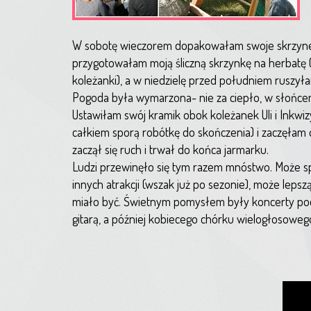
W sobotę wieczorem dopakowałam swoje skrzynec
przygotowałam moją śliczną skrzynkę na herbatę 
koleżanki), a w niedzielę przed południem ruszy
Pogoda była wymarzona- nie za ciepło, w słońce
Ustawiłam swój kramik obok koleżanek Uli i Inkwi
całkiem sporą robótkę do skończenia) i zaczęłam 
zaczął się ruch i trwał do końca jarmarku.
Ludzi przewinęło się tym razem mnóstwo. Może 
innych atrakcji (wszak już po sezonie), może leps
miało być. Świetnym pomysłem były koncerty pod
gitarą, a później kobiecego chórku wielogłosoweg