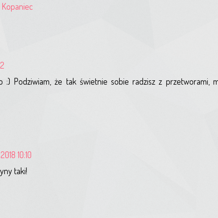
,
Kopaniec
22
 :) Podziwiam, że tak świetnie sobie radzisz z przetworami, 
2018 10:10
yny taki!