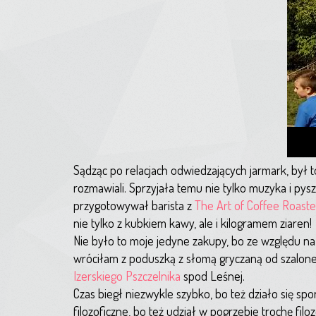
Sądząc po relacjach odwiedzających jarmark, był to 
rozmawiali. Sprzyjała temu nie tylko muzyka i pys
przygotowywał barista z
The Art of Coffee Roaste
nie tylko z kubkiem kawy, ale i kilogramem ziaren!
Nie było to moje jedyne zakupy, bo ze względu na
wróciłam z poduszką z słomą gryczaną od szalonej
Izerskiego Pszczelnika
spod Leśnej.
Czas biegł niezwykle szybko, bo też działo się s
filozoficzne, bo też udział w pogrzebie trochę filoz