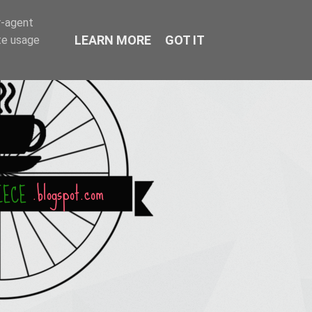
r-agent
LEARN MORE
GOT IT
te usage