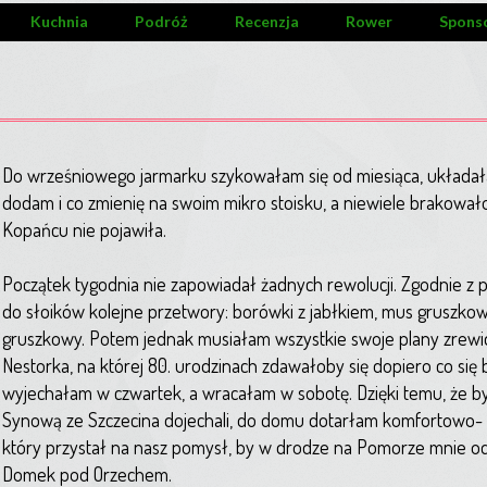
Kuchnia
Podróż
Recenzja
Rower
Spons
Do wrześniowego jarmarku szykowałam się od miesiąca, układał
dodam i co zmienię na swoim mikro stoisku, a niewiele brakował
Kopańcu nie pojawiła.
Początek tygodnia nie zapowiadał żadnych rewolucji. Zgodnie 
do słoików kolejne przetwory: borówki z jabłkiem, mus gruszko
gruszkowy. Potem jednak musiałam wszystkie swoje plany zrew
Nestorka, na której 80. urodzinach zdawałoby się dopiero co się 
wyjechałam w czwartek, a wracałam w sobotę. Dzięki temu, że był
Synową ze Szczecina dojechali, do domu dotarłam komfortowo-
który przystał na nasz pomysł, by w drodze na Pomorze mnie od
Domek pod Orzechem.