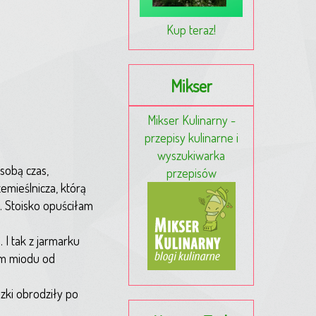
Kup teraz!
Mikser
Mikser Kulinarny -
przepisy kulinarne i
wyszukiwarka
 sobą czas,
przepisów
emieślnicza, którą
a. Stoisko opuściłam
I tak z jarmarku
em miodu od
zki obrodziły po