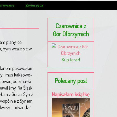
orowane
Zwierzęta
Czarownica z
Gór Olbrzymich
am plany, co
o, bym wcale się w
Kup teraz!
z planem pakowałam
wy i mus kakaowo-
Polecany post
idować, bo zmarła
bawiliśmy. Na Śląsk
Napisałam książkę
am z Gui a i Syn z
 wspólnie z Synem,
wieźć i odwiedzić