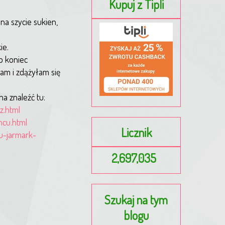
Kupuj z Tipli
na szycie sukien,
ie.
o koniec
am i zdążyłam się
a znaleźć tu:
z.html
ncu.html
Licznik
u-jarmark-
2,697,035
Szukaj na tym
blogu