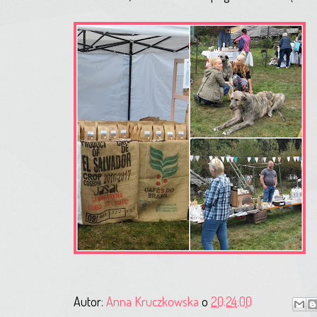
Autor:
Anna Kruczkowska
o
20:24:00