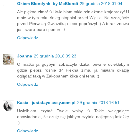
Okiem Blondynki by McBlondi
29 grudnia 2018 01:04
Ale piękna zima! :) Uwielbiam takie ośnieżone krajobrazy! U
mnie w tym roku śnieg stopniał przed Wigilią. Na szczęście
przed Pierwszą Gwiazdką nieco poprószył ;) A teraz znowu
jest szaro-buro i ponuro :/
Odpowiedz
Joanna
29 grudnia 2018 09:23
O matko ja gdybym zobaczyła dzika, pewnie uciekłabym
gdzie pieprz rośnie :P Piekna zima, ja miałam okazję
oglądać taką w Zakopanem kilka dni temu :)
Odpowiedz
Kasia | juststayclassy.com.pl
29 grudnia 2018 16:51
Uwielbiam czytać Twoje wpisy :) Takie wciągające
opowiadania, że czuję się jakbym czytała najlepszą książkę
:)
Odpowiedz