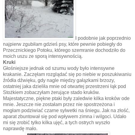
I podobnie jak poprzednio
najpierw zgubiłam gdzieś psy, które pewnie pobiegły do
Przecznickiego Potoku, którego szemranie dochodziło do
moich uszu ze sporą intensywnością.
Kruki
Głośniejsze jednak od szumu wody było intensywne
krakanie. Zaczęłam rozglądać się po niebie w poszukiwaniu
źródła dźwięku, gdy nagle między gałązkami brzozy,
ostatniej jaka dzieliła mnie od otwartej przestrzeni łąk pod
Stożkiem zobaczyłam żerujące stado kruków.
Majestatyczne, piękne ptaki były zaledwie kilka kroków ode
mnie. Jeszcze nie zostałam przez nie spostrzeżona i
mogłam podziwiać czarne sylwetki na śniegu. Jak na złość,
aparat zbuntował się pod wpływem zimna i wilgoci. Udało
mi się zrobić tylko kilka ujęć, a tych ostrych wyszło
naprawdę mało.