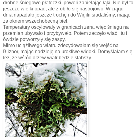
drobne śniegowe płateczki, powoli zabielając łąki. Nie był to
jeszcze wielki opad, ale zrobiło się nastrojowo. W ciągu
dnia napadało jeszcze trochę i do Wigilii siadaliśmy, mając
za oknem wszechobecną biel.
Temperatury oscylowały w granicach zera, więc śniegu na
przemian ubywało i przybywało. Potem zaczęło wiać i tu i
ówdzie potworzyły się zaspy.
Mimo uciążliwego wiatru zdecydowałam się wejść na
Blizbor, mając nadzieję na urokliwe widoki. Domyślałam się
też, że wśród drzew wiatr będzie słabszy.