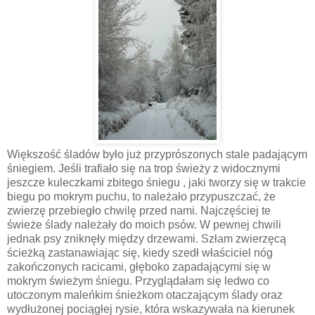
Większość śladów było już przyprószonych stale padającym
śniegiem. Jeśli trafiało się na trop świeży z widocznymi
jeszcze kuleczkami zbitego śniegu , jaki tworzy się w trakcie
biegu po mokrym puchu, to należało przypuszczać, że
zwierzę przebiegło chwilę przed nami. Najczęściej te
świeże ślady należały do moich psów. W pewnej chwili
jednak psy zniknęły między drzewami. Szłam zwierzęcą
ścieżką zastanawiając się, kiedy szedł właściciel nóg
zakończonych racicami, głęboko zapadającymi się w
mokrym świeżym śniegu. Przyglądałam się ledwo co
utoczonym maleńkim śnieżkom otaczającym ślady oraz
wydłużonej pociągłej rysie, która wskazywała na kierunek