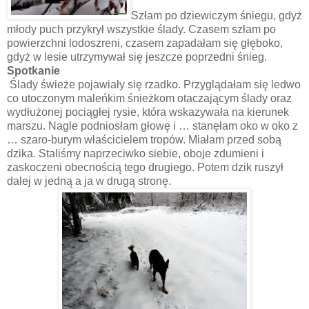
Szłam po dziewiczym śniegu, gdyż
młody puch przykrył wszystkie ślady. Czasem szłam po
powierzchni lodoszreni, czasem zapadałam się głęboko,
gdyż w lesie utrzymywał się jeszcze poprzedni śnieg.
Spotkanie
Ślady świeże pojawiały się rzadko. Przyglądałam się ledwo
co utoczonym maleńkim śnieżkom otaczającym ślady oraz
wydłużonej pociągłej rysie, która wskazywała na kierunek
marszu. Nagle podniosłam głowę i … stanęłam oko w oko z
… szaro-burym właścicielem tropów. Miałam przed sobą
dzika. Staliśmy naprzeciwko siebie, oboje zdumieni i
zaskoczeni obecnością tego drugiego. Potem dzik ruszył
dalej w jedną a ja w drugą stronę.