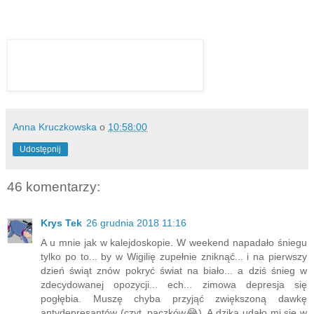
Anna Kruczkowska
o
10:58:00
Udostępnij
46 komentarzy:
Krys Tek
26 grudnia 2018 11:16
A u mnie jak w kalejdoskopie. W weekend napadało śniegu
tylko po to... by w Wigilię zupełnie zniknąć... i na pierwszy
dzień świąt znów pokryć świat na biało... a dziś śnieg w
zdecydowanej opozycji... ech... zimowa depresja się
pogłębia. Muszę chyba przyjąć zwiększoną dawkę
antydepresantów (czyt. pączków😂). A dzika udało mi się w