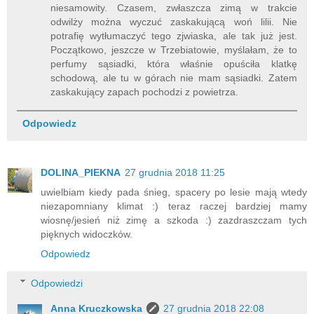
niesamowity. Czasem, zwłaszcza zimą w trakcie
odwilży można wyczuć zaskakującą woń lilii. Nie
potrafię wytłumaczyć tego zjwiaska, ale tak już jest.
Początkowo, jeszcze w Trzebiatowie, myślałam, że to
perfumy sąsiadki, która właśnie opuściła klatkę
schodową, ale tu w górach nie mam sąsiadki. Zatem
zaskakujący zapach pochodzi z powietrza.
Odpowiedz
DOLINA_PIEKNA
27 grudnia 2018 11:25
uwielbiam kiedy pada śnieg, spacery po lesie mają wtedy
niezapomniany klimat :) teraz raczej bardziej mamy
wiosnę/jesień niż zimę a szkoda :) zazdraszczam tych
pięknych widoczków.
Odpowiedz
Odpowiedzi
Anna Kruczkowska
27 grudnia 2018 22:08