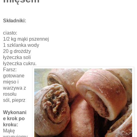
Składniki:
ciasto:
1/2 kg mąki pszennej
1 szklanka wody
20 g drożdży
łyżeczka soli
łyżeczka cukru.
Farsz:
gotowane
mięso i
warzywa z
rosołu
sól, pieprz
Wykonani
e krok po
kroku:
Mąkę
wsypujemy