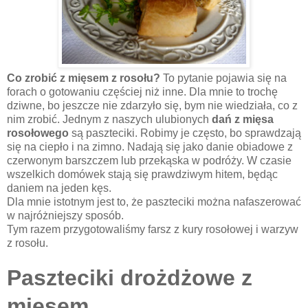
Co zrobić z mięsem z rosołu?
To pytanie pojawia się na
forach o gotowaniu częściej niż inne. Dla mnie to trochę
dziwne, bo jeszcze nie zdarzyło się, bym nie wiedziała, co z
nim zrobić. Jednym z naszych ulubionych
dań z mięsa
rosołowego
są paszteciki. Robimy je często, bo sprawdzają
się na ciepło i na zimno. Nadają się jako danie obiadowe z
czerwonym barszczem lub przekąska w podróży. W czasie
wszelkich domówek stają się prawdziwym hitem, będąc
daniem na jeden kęs.
Dla mnie istotnym jest to, że paszteciki można nafaszerować
w najróżniejszy sposób.
Tym razem przygotowaliśmy farsz z kury rosołowej i warzyw
z rosołu.
Paszteciki drożdżowe z
mięsem