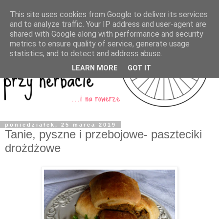
This site uses cookies from Google to deliver its services
and to analyze traffic. Your IP address and user-agent are
shared with Google along with performance and security
metrics to ensure quality of service, generate usage
statistics, and to detect and address abuse.
LEARN MORE
GOT IT
poniedziałek, 25 marca 2019
Tanie, pyszne i przebojowe- paszteciki
drożdżowe