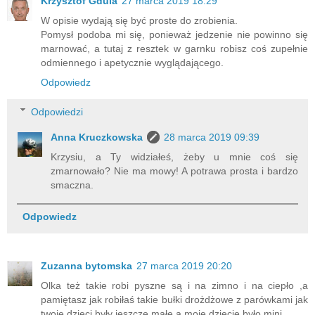
Krzysztof Gdula
27 marca 2019 18:29
W opisie wydają się być proste do zrobienia.
Pomysł podoba mi się, ponieważ jedzenie nie powinno się
marnować, a tutaj z resztek w garnku robisz coś zupełnie
odmiennego i apetycznie wyglądającego.
Odpowiedz
Odpowiedzi
Anna Kruczkowska
28 marca 2019 09:39
Krzysiu, a Ty widziałeś, żeby u mnie coś się
zmarnowało? Nie ma mowy! A potrawa prosta i bardzo
smaczna.
Odpowiedz
Zuzanna bytomska
27 marca 2019 20:20
Olka też takie robi pyszne są i na zimno i na ciepło ,a
pamiętasz jak robiłaś takie bułki drożdżowe z parówkami jak
twoje dzieci były jeszcze małe a moje dziecię było mini .