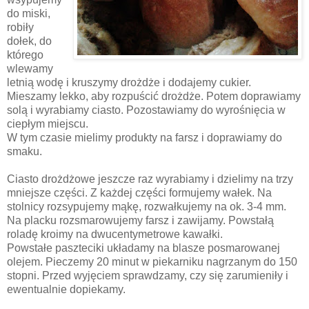
do miski,
robiły
dołek, do
którego
wlewamy
letnią wodę i kruszymy drożdże i dodajemy cukier.
Mieszamy lekko, aby rozpuścić drożdże. Potem doprawiamy
solą i wyrabiamy ciasto. Pozostawiamy do wyrośnięcia w
ciepłym miejscu.
W tym czasie mielimy produkty na farsz i doprawiamy do
smaku.
Ciasto drożdżowe jeszcze raz wyrabiamy i dzielimy na trzy
mniejsze części. Z każdej części formujemy wałek. Na
stolnicy rozsypujemy mąkę, rozwałkujemy na ok. 3-4 mm.
Na placku rozsmarowujemy farsz i zawijamy. Powstałą
roladę kroimy na dwucentymetrowe kawałki.
Powstałe paszteciki układamy na blasze posmarowanej
olejem. Pieczemy 20 minut w piekarniku nagrzanym do 150
stopni. Przed wyjęciem sprawdzamy, czy się zarumieniły i
ewentualnie dopiekamy.