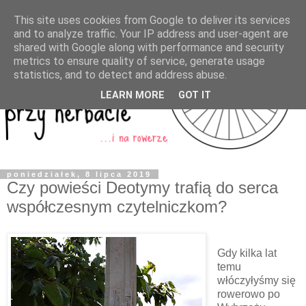
This site uses cookies from Google to deliver its services
and to analyze traffic. Your IP address and user-agent are
shared with Google along with performance and security
metrics to ensure quality of service, generate usage
statistics, and to detect and address abuse.
LEARN MORE
GOT IT
poniedziałek, 8 lipca 2019
Czy powieści Deotymy trafią do serca
współczesnym czytelniczkom?
Gdy kilka lat
temu
włóczyłyśmy się
rowerowo po