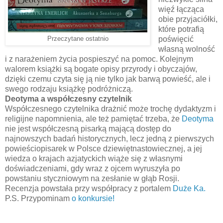
więź łącząca
obie przyjaciółki,
które potrafią
poświęcić
Przeczytane ostatnio
własną wolność
i z narażeniem życia pospieszyć na pomoc. Kolejnym
walorem książki są bogate opisy przyrody i obyczajów,
dzięki czemu czyta się ją nie tylko jak barwą powieść, ale i
swego rodzaju książkę podróżniczą.
Deotyma a współczesny czytelnik
Współczesnego czytelnika drażnić może trochę dydaktyzm i
religijne napomnienia, ale też pamiętać trzeba, że
Deotyma
nie jest współczesną pisarką mającą dostęp do
najnowszych badań historycznych, lecz jedną z pierwszych
powieściopisarek w Polsce dziewiętnastowiecznej, a jej
wiedza o krajach azjatyckich wiąże się z własnymi
doświadczeniami, gdy wraz z ojcem wyruszyła po
powstaniu styczniowym na zesłanie w głąb Rosji.
Recenzja powstała przy współpracy z portalem
Duże Ka.
P.S. Przypominam
o konkursie!