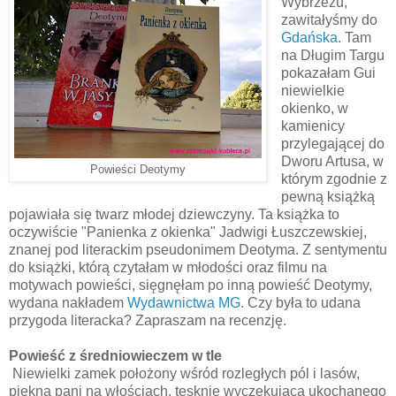
Wybrzeżu,
zawitałyśmy do
Gdańska
. Tam
na Długim Targu
pokazałam Gui
niewielkie
okienko, w
kamienicy
przylegającej do
Dworu Artusa, w
Powieści Deotymy
którym zgodnie z
pewną książką
pojawiała się twarz młodej dziewczyny. Ta książka to
oczywiście "Panienka z okienka" Jadwigi Łuszczewskiej,
znanej pod literackim pseudonimem Deotyma. Z sentymentu
do książki, którą czytałam w młodości oraz filmu na
motywach powieści, sięgnęłam po inną powieść Deotymy,
wydana nakładem
Wydawnictwa MG
. Czy była to udana
przygoda literacka? Zapraszam na recenzję.
Powieść z średniowieczem w tle
Niewielki zamek położony wśród rozległych pól i lasów,
piękna pani na włościach, tęsknie wyczekująca ukochanego