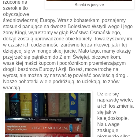
rzucone na
Branki w jasyrze
szerokie tło
obyczajowe
średniowiecznej Europy. Wraz z bohaterkami poznajemy
stosunki panujące na dworze Bolesława Wstydliwego i jego
żony Kingi, wyruszamy w głąb Państwa Osmańskiego,
dokąd zostają uprowadzone obie kobiety. Towarzyszymy im
w czasie ich codzienności zarówno tej zamkowej, jak i tej
dziejącej się w mongolskiej jurcie. Mało tego, mamy okazję
przyjrzeć się pątnikom do Ziemi Świętej, biczownikom,
wszelkiej maści kupcom i podróżnikom przemierzającym
drogi i bezdroża Europy i Azji. Bo też, może trochę na
wyrost, ale można by nazwać tę powieść powieścią drogi.
Nasze bohaterki wiele podróżują, to uciekają, to znów
wracają.
Dzieje się
naprawdę wiele,
a ich los zmienia
się jak w
kalejdoskopie.
Na uwagę
zasługuje
niezwykle silna