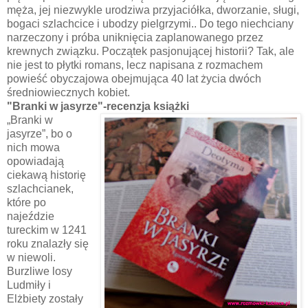
męża, jej niezwykle urodziwa przyjaciółka, dworzanie, sługi,
bogaci szlachcice i ubodzy pielgrzymi.. Do tego niechciany
narzeczony i próba uniknięcia zaplanowanego przez
krewnych związku. Początek pasjonującej historii? Tak, ale
nie jest to płytki romans, lecz napisana z rozmachem
powieść obyczajowa obejmująca 40 lat życia dwóch
średniowiecznych kobiet.
"Branki w jasyrze"-recenzja książki
„Branki w
jasyrze”, bo o
nich mowa
opowiadają
ciekawą historię
szlachcianek,
które po
najeździe
tureckim w 1241
roku znalazły się
w niewoli.
Burzliwe losy
Ludmiły i
Elżbiety zostały