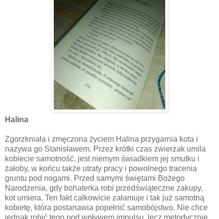
Halina
Zgorzkniała i zmęczona życiem Halina przygarnia kota i
nazywa go Stanisławem. Przez krótki czas zwierzak umila
kobiecie samotność, jest niemym świadkiem jej smutku i
żałoby, w końcu także utraty pracy i powolnego tracenia
gruntu pod nogami. Przed samymi świętami Bożego
Narodzenia, gdy bohaterka robi przedświąteczne zakupy,
kot umiera. Ten fakt całkowicie załamuje i tak już samotną
kobietę, która postanawia popełnić samobójstwo. Nie chce
jednak robić tego pod wpływem impulsu, lecz metodycznie