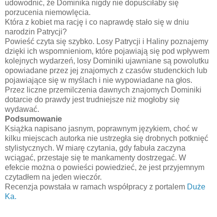
udowodnić, że Dominika nigdy nie dopuściłaby się
porzucenia niemowlęcia.
Która z kobiet ma rację i co naprawdę stało się w dniu
narodzin Patrycji?
Powieść czyta się szybko. Losy Patrycji i Haliny poznajemy
dzięki ich wspomnieniom, które pojawiają się pod wpływem
kolejnych wydarzeń, losy Dominiki ujawniane są powolutku
opowiadane przez jej znajomych z czasów studenckich lub
pojawiające się w myślach i nie wypowiadane na głos.
Przez liczne przemilczenia dawnych znajomych Dominiki
dotarcie do prawdy jest trudniejsze niż mogłoby się
wydawać.
Podsumowanie
Książka napisano jasnym, poprawnym językiem, choć w
kilku miejscach autorka nie ustrzegła się drobnych potknięć
stylistycznych. W miarę czytania, gdy fabuła zaczyna
wciągać, przestaje się te mankamenty dostrzegać. W
efekcie można o powieści powiedzieć, że jest przyjemnym
czytadłem na jeden wieczór.
Recenzja powstała w ramach współpracy z portalem
Duże
Ka.