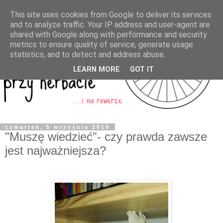
This site uses cookies from Google to deliver its services
and to analyze traffic. Your IP address and user-agent are
shared with Google along with performance and security
metrics to ensure quality of service, generate usage
statistics, and to detect and address abuse.
LEARN MORE
GOT IT
czwartek, 5 września 2019
"Muszę wiedzieć"- czy prawda zawsze
jest najważniejsza?