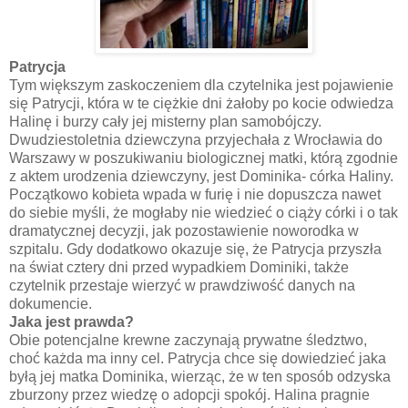
Patrycja
Tym większym zaskoczeniem dla czytelnika jest pojawienie
się Patrycji, która w te ciężkie dni żałoby po kocie odwiedza
Halinę i burzy cały jej misterny plan samobójczy.
Dwudziestoletnia dziewczyna przyjechała z Wrocławia do
Warszawy w poszukiwaniu biologicznej matki, którą zgodnie
z aktem urodzenia dziewczyny, jest Dominika- córka Haliny.
Początkowo kobieta wpada w furię i nie dopuszcza nawet
do siebie myśli, że mogłaby nie wiedzieć o ciąży córki i o tak
dramatycznej decyzji, jak pozostawienie noworodka w
szpitalu. Gdy dodatkowo okazuje się, że Patrycja przyszła
na świat cztery dni przed wypadkiem Dominiki, także
czytelnik przestaje wierzyć w prawdziwość danych na
dokumencie.
Jaka jest prawda?
Obie potencjalne krewne zaczynają prywatne śledztwo,
choć każda ma inny cel. Patrycja chce się dowiedzieć jaka
byłą jej matka Dominika, wierząc, że w ten sposób odzyska
zburzony przez wiedzę o adopcji spokój. Halina pragnie