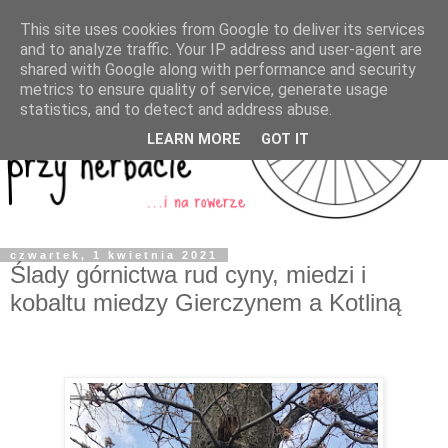
This site uses cookies from Google to deliver its services
and to analyze traffic. Your IP address and user-agent are
shared with Google along with performance and security
metrics to ensure quality of service, generate usage
statistics, and to detect and address abuse.
LEARN MORE
GOT IT
czwartek, 1 kwietnia 2021
Ślady górnictwa rud cyny, miedzi i
kobaltu miedzy Gierczynem a Kotliną