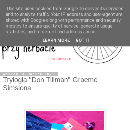
This site uses cookies from Google to deliver its services
and to analyze traffic. Your IP address and user-agent are
shared with Google along with performance and security
metrics to ensure quality of service, generate usage
statistics, and to detect and address abuse.
LEARN MORE
GOT IT
wtorek, 30 marca 2021
Trylogia "Don Tillman" Graeme
Simsiona