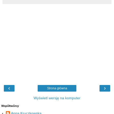
‹
›
Strona główna
Wyświetl wersję na komputer
Współtwórcy
Anna Kruczkowska