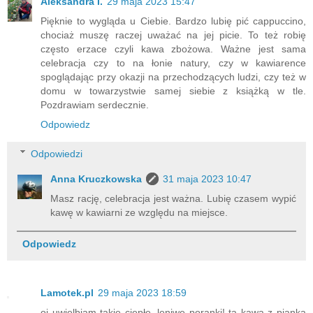
Aleksandra I.
29 maja 2023 15:47
Pięknie to wygląda u Ciebie. Bardzo lubię pić cappuccino,
chociaż muszę raczej uważać na jej picie. To też robię
często erzace czyli kawa zbożowa. Ważne jest sama
celebracja czy to na łonie natury, czy w kawiarence
spoglądając przy okazji na przechodzących ludzi, czy też w
domu w towarzystwie samej siebie z książką w tle.
Pozdrawiam serdecznie.
Odpowiedz
Odpowiedzi
Anna Kruczkowska
31 maja 2023 10:47
Masz rację, celebracja jest ważna. Lubię czasem wypić
kawę w kawiarni ze względu na miejsce.
Odpowiedz
Lamotek.pl
29 maja 2023 18:59
oj uwielbiam takie ciepłe, leniwe poranki! ta kawa z pianką