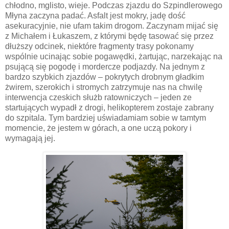
chłodno, mglisto, wieje. Podczas zjazdu do Szpindlerowego
Młyna zaczyna padać. Asfalt jest mokry, jadę dość
asekuracyjnie, nie ufam takim drogom. Zaczynam mijać się
z Michałem i Łukaszem, z którymi będę tasować się przez
dłuższy odcinek, niektóre fragmenty trasy pokonamy
wspólnie ucinając sobie pogawędki, żartując, narzekając na
psującą się pogodę i mordercze podjazdy. Na jednym z
bardzo szybkich zjazdów – pokrytych drobnym gładkim
żwirem, szerokich i stromych zatrzymuje nas na chwilę
interwencja czeskich służb ratowniczych – jeden ze
startujących wypadł z drogi, helikopterem zostaje zabrany
do szpitala. Tym bardziej uświadamiam sobie w tamtym
momencie, że jestem w górach, a one uczą pokory i
wymagają jej.