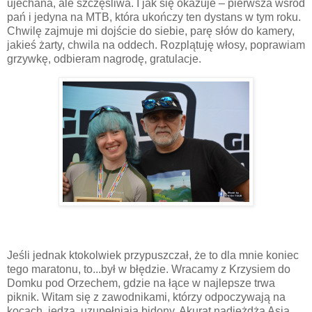
ujechana, ale szczęśliwa. I jak się okazuje – pierwsza wśród
pań i jedyna na MTB, która ukończy ten dystans w tym roku.
Chwilę zajmuje mi dojście do siebie, parę słów do kamery,
jakieś żarty, chwila na oddech. Rozplątuję włosy, poprawiam
grzywkę, odbieram nagrodę, gratulacje.
Jeśli jednak ktokolwiek przypuszczał, że to dla mnie koniec
tego maratonu, to...był w błędzie. Wracamy z Krzysiem do
Domku pod Orzechem, gdzie na łące w najlepsze trwa
piknik. Witam się z zawodnikami, którzy odpoczywają na
kocach, jedzą, uzupełniają bidony. Akurat nadjeżdża Asia,