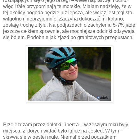
rozbijających się o jego brzegi – wiele naprawdę mocno,
więc i fale przypominają te morskie. Miałam nadzieję, że w
tej okolicy pogoda będzie już lepsza, ale wciąż jest mglisto,
wilgotno i nieprzyjemnie. Zaczyna dokuczać mi kolano,
zostaję trochę z tyłu. Na podjazdach o zachyleniu 5-7% jadę
jeszcze całkiem sprawnie, ale mocniejsze odcinki odzywają
się bólem. Podobnie jak zjazd po granitowych przepustach.
Przejeżdżam przez opłotki Liberca – w zeszłym roku były
miejsca, z których widać było iglice na Jested. W tym –
skrywa się w gęstej mgle. Niemal przed początkiem