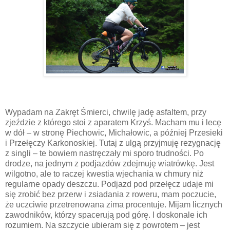
Wypadam na Zakręt Śmierci, chwilę jadę asfaltem, przy
zjeździe z którego stoi z aparatem Krzyś. Macham mu i lecę
w dół – w stronę Piechowic, Michałowic, a później Przesieki
i Przełęczy Karkonoskiej. Tutaj z ulgą przyjmuję rezygnację
z singli – te bowiem nastręczały mi sporo trudności. Po
drodze, na jednym z podjazdów zdejmuję wiatrówkę. Jest
wilgotno, ale to raczej kwestia wjechania w chmury niż
regularne opady deszczu. Podjazd pod przełęcz udaje mi
się zrobić bez przerw i zsiadania z roweru, mam poczucie,
że uczciwie przetrenowana zima procentuje. Mijam licznych
zawodników, którzy spacerują pod górę. I doskonale ich
rozumiem. Na szczycie ubieram się z powrotem – jest