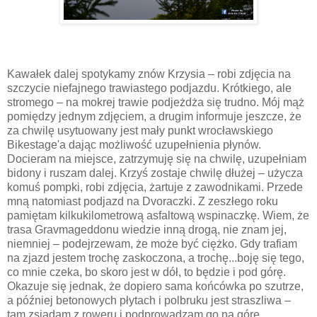
Kawałek dalej spotykamy znów Krzysia – robi zdjęcia na
szczycie niefajnego trawiastego podjazdu. Krótkiego, ale
stromego – na mokrej trawie podjeżdża się trudno. Mój mąż
pomiędzy jednym zdjęciem, a drugim informuje jeszcze, że
za chwilę usytuowany jest mały punkt wrocławskiego
Bikestage'a dając możliwość uzupełnienia płynów.
Docieram na miejsce, zatrzymuję się na chwilę, uzupełniam
bidony i ruszam dalej. Krzyś zostaje chwilę dłużej – użycza
komuś pompki, robi zdjęcia, żartuje z zawodnikami. Przede
mną natomiast podjazd na Dvoraczki. Z zeszłego roku
pamiętam kilkukilometrową asfaltową wspinaczkę. Wiem, że
trasa Gravmageddonu wiedzie inną drogą, nie znam jej,
niemniej – podejrzewam, że może być ciężko. Gdy trafiam
na zjazd jestem trochę zaskoczona, a trochę...boję się tego,
co mnie czeka, bo skoro jest w dół, to będzie i pod górę.
Okazuje się jednak, że dopiero sama końcówka po szutrze,
a później betonowych płytach i polbruku jest straszliwa –
tam zsiadam z roweru i podprowadzam go na górę.