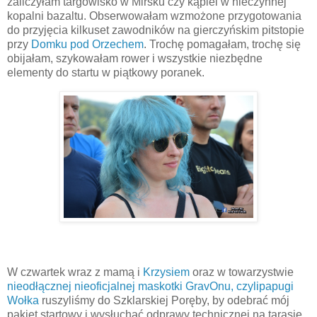
zaliczyłam targowisko w Mirsku czy kąpiel w nieczynnej
kopalni bazaltu. Obserwowałam wzmożone przygotowania
do przyjęcia kilkuset zawodników na gierczyńskim pitstopie
przy
Domku pod Orzechem
. Trochę pomagałam, trochę się
obijałam, szykowałam rower i wszystkie niezbędne
elementy do startu w piątkowy poranek.
W czwartek wraz z mamą i
Krzysiem
oraz w towarzystwie
nieodłącznej nieoficjalnej maskotki GravOnu, czylipapugi
Wołka
ruszyliśmy do Szklarskiej Poręby, by odebrać mój
pakiet startowy i wysłuchać odprawy technicznej na tarasie