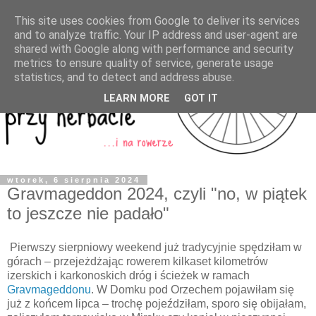
This site uses cookies from Google to deliver its services
and to analyze traffic. Your IP address and user-agent are
shared with Google along with performance and security
metrics to ensure quality of service, generate usage
statistics, and to detect and address abuse.
LEARN MORE
GOT IT
wtorek, 6 sierpnia 2024
Gravmageddon 2024, czyli "no, w piątek
to jeszcze nie padało"
Pierwszy sierpniowy weekend już tradycyjnie spędziłam w
górach – przejeżdżając rowerem kilkaset kilometrów
izerskich i karkonoskich dróg i ścieżek w ramach
Gravmageddonu
. W Domku pod Orzechem pojawiłam się
już z końcem lipca – trochę pojeździłam, sporo się obijałam,