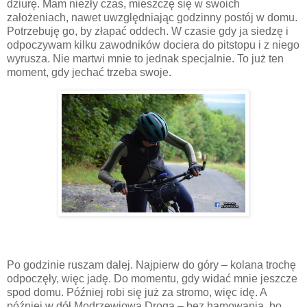
dziurę. Mam niezły czas, mieszczę się w swoich
założeniach, nawet uwzględniając godzinny postój w domu.
Potrzebuję go, by złapać oddech. W czasie gdy ja siedzę i
odpoczywam kilku zawodników dociera do pitstopu i z niego
wyrusza. Nie martwi mnie to jednak specjalnie. To już ten
moment, gdy jechać trzeba swoje.
Po godzinie ruszam dalej. Najpierw do góry – kolana trochę
odpoczęły, więc jadę. Do momentu, gdy widać mnie jeszcze
spod domu. Później robi się już za stromo, więc idę. A
później w dół Modrzewiową Drogą – bez hamowania, bo