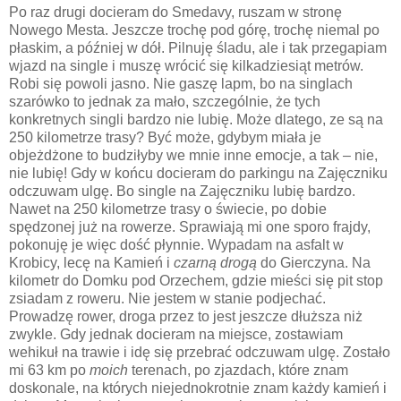
Po raz drugi docieram do Smedavy, ruszam w stronę
Nowego Mesta. Jeszcze trochę pod górę, trochę niemal po
płaskim, a później w dół. Pilnuję śladu, ale i tak przegapiam
wjazd na single i muszę wrócić się kilkadziesiąt metrów.
Robi się powoli jasno. Nie gaszę lapm, bo na singlach
szarówko to jednak za mało, szczególnie, że tych
konkretnych singli bardzo nie lubię. Może dlatego, ze są na
250 kilometrze trasy? Być może, gdybym miała je
objeżdżone to budziłyby we mnie inne emocje, a tak – nie,
nie lubię! Gdy w końcu docieram do parkingu na Zajęczniku
odczuwam ulgę. Bo single na Zajęczniku lubię bardzo.
Nawet na 250 kilometrze trasy o świecie, po dobie
spędzonej już na rowerze. Sprawiają mi one sporo frajdy,
pokonuję je więc dość płynnie. Wypadam na asfalt w
Krobicy, lecę na Kamień i
czarną drogą
do Gierczyna. Na
kilometr do Domku pod Orzechem, gdzie mieści się pit stop
zsiadam z roweru. Nie jestem w stanie podjechać.
Prowadzę rower, droga przez to jest jeszcze dłuższa niż
zwykle. Gdy jednak docieram na miejsce, zostawiam
wehikuł na trawie i idę się przebrać odczuwam ulgę. Zostało
mi 63 km po
moich
terenach, po zjazdach, które znam
doskonale, na których niejednokrotnie znam każdy kamień i