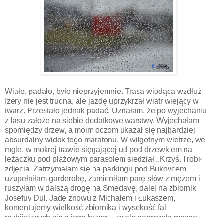
Wiało, padało, było nieprzyjemnie. Trasa wiodąca wzdłuż
Izery nie jest trudna, ale jazdę uprzykrzał wiatr wiejący w
twarz. Przestało jednak padać. Uznałam, że po wyjechaniu
z lasu założe na siebie dodatkowe warstwy. Wyjechałam
spomiędzy drzew, a moim oczom ukazał się najbardziej
absurdalny widok tego maratonu. W wilgotnym wietrze, we
mgle, w mokrej trawie sięgającej ud pod drzewkiem na
leżaczku pod plażowym parasolem siedział...Krzyś. I robił
zdjęcia. Zatrzymałam się na parkingu pod Bukovcem,
uzupełniłam garderobę, zamieniłam parę słów z mężem i
ruszyłam w dalszą drogę na Smedavę, dalej na zbiornik
Josefuv Dul. Jadę znowu z Michałem i Łukaszem,
komentujemy wielkość zbiornika i wysokość fal