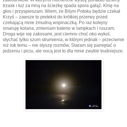
trzask i tuż za mną na ścieżkę spada spora gałąź. Klnę na
głos i przyspieszam. Wiem, że Bilym Potoku będzie czekał
Krzyś – zawsze to pretekst do krótkiej przerwy przed
czekającą mnie żmudną wspinaczką. Po raz kolejny
smaruję kolana, zmieniam baterie w lampkach i ruszam.
Droga wije się zakosami, jest ciemno choć oko wykol,
słychać tylko szum strumienia, w którym jednak – przeciwnie
niż rok temu – nie słyszę rozmów. Staram się pamiętać o
jedzeniu i piciu, ale nocą jest to dla mnie zwykle trudniejsze.