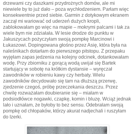
drzewami czy daszkami przydrożnych domów, ale mi
niewiele by to już dało – poza wychłodzeniem. Parłam więc
konsekwentnie przed siebie. Garmin z dotykowym ekranem
zaczął mi wariować od uderzeń dużych kropli,
zablokowałam go więc na mapie – mokrymi palcami i tak za
wiele bym nie zdziałała. W lesie drodze do punktu w
Jakuszycach pożyczyłam swoją pompkę Marcinowi i
Łukaszowi. Dopingowana głośno przez Asię, która była na
naleśnikach dotarłam do pierwszego pitstopu. Z przepaku
wyjęłam zapas jedzenia na kolejny odcinek, dotankowałam
wodę. Przy zbiorniku z gorącą wodą uwijał się Bartek
startujący w sobotę na krótkim dystansie – wyręczał
zawodników w robieniu kawy czy herbaty. Wielu
zawodników decydowało się tam na dłuższą przerwę,
zjedzenie czegoś, próbę przeczekania deszczu. Przez
chwilę rozważałam doubieranie się – miałam w
podsiodłówce nogawki, czapkę, komin i bluzę. Wciąż jednak
lało i uznałam, że byłoby to bez sensu. Odebrałam swoją
pompkę od chłopaków, którzy akurat nadjechali i ruszyłam
do Izerki.