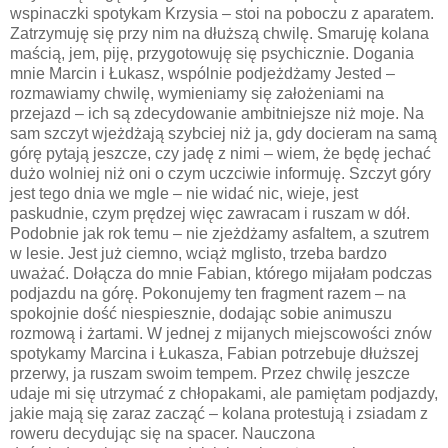
wspinaczki spotykam Krzysia – stoi na poboczu z aparatem.
Zatrzymuję się przy nim na dłuższą chwilę. Smaruję kolana
maścią, jem, piję, przygotowuję się psychicznie. Dogania
mnie Marcin i Łukasz, wspólnie podjeżdżamy Jested –
rozmawiamy chwilę, wymieniamy się założeniami na
przejazd – ich są zdecydowanie ambitniejsze niż moje. Na
sam szczyt wjeżdżają szybciej niż ja, gdy docieram na samą
górę pytają jeszcze, czy jadę z nimi – wiem, że będę jechać
dużo wolniej niż oni o czym uczciwie informuję. Szczyt góry
jest tego dnia we mgle – nie widać nic, wieje, jest
paskudnie, czym prędzej więc zawracam i ruszam w dół.
Podobnie jak rok temu – nie zjeżdżamy asfaltem, a szutrem
w lesie. Jest już ciemno, wciąż mglisto, trzeba bardzo
uważać. Dołącza do mnie Fabian, którego mijałam podczas
podjazdu na górę. Pokonujemy ten fragment razem – na
spokojnie dość niespiesznie, dodając sobie animuszu
rozmową i żartami. W jednej z mijanych miejscowości znów
spotykamy Marcina i Łukasza, Fabian potrzebuje dłuższej
przerwy, ja ruszam swoim tempem. Przez chwilę jeszcze
udaje mi się utrzymać z chłopakami, ale pamiętam podjazdy,
jakie mają się zaraz zacząć – kolana protestują i zsiadam z
roweru decydując się na spacer. Nauczona