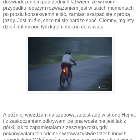
doświadczeniem poprzednich lat wiem, że w moim
przypadku lepszym rozwiązaniem jest w takich momentach
po prostu konsekwentnie iść, zamiast szarpać się z próbą
jazdy. Jest mi źle, chce mi się bardzo spać. Ciemny, mglisty
dzień dał mi pod tym kątem mocno do wiwatu.
A później wjeżdżam na szutrową autostradę w stronę Hejnic
i z zaskoczeniem odkrywam, że ona wcale nie jest tak z
górki, jak to zapamiętałam z zeszłego roku, gdy
pokonywałam ten odcinek w towarzystwie trzech innych
zawodników. W którymś momencie słyszę ponadto dziwny