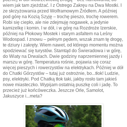
wiem jak tam zjeżdżać. I z Ostrego Zakręu na Dwa Mostki. I
ze skrzyżowania przed Wolframowym Źródłem. A później
pod górę na Kozią Szyję – trochę pieszo, trochę rowerem.
Robi się ciepło, ale nie zdejmuję nogawek, a jedynie
kamizelkę i komin. I w dół, i w górę na Rozdroże Izerskie,
później na Płokowy Mostek i starym asfaltem na Leśny
Wodospad. I znowu – pełnym pędem, wszak znam tę drogę,
te dziury i zakręty. Wiem nawet, od którego momentu można
spodziewać się turystów. Stamtąd do Świeradowa i w górę,
do Wiaty na Drwalach. Dwie godziny naprzemiennej jazdy i
marszu w górę. Temperatura rośnie, pojawia się coraz
więcej pieszych i rowerzystów na elektrykach. Później w dół
do Chatki Górzystów – tutaj już ostrożnie, bo...tłok! Ludzie,
psy, elektryki. Pod Chatką tłok taki, jakby rosło tam jakieś
nowe miasteczko. Wypijam ostatnią puszkę coli i jadę. To
przecież już końcóweczka. Jeszcze Orle, Samolot,
Jakuszyce i...meta?