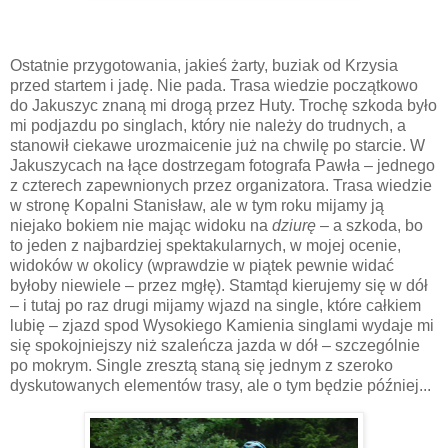
Ostatnie przygotowania, jakieś żarty, buziak od Krzysia
przed startem i jadę. Nie pada. Trasa wiedzie początkowo
do Jakuszyc znaną mi drogą przez Huty. Trochę szkoda było
mi podjazdu po singlach, który nie należy do trudnych, a
stanowił ciekawe urozmaicenie już na chwilę po starcie. W
Jakuszycach na łące dostrzegam fotografa Pawła – jednego
z czterech zapewnionych przez organizatora. Trasa wiedzie
w stronę Kopalni Stanisław, ale w tym roku mijamy ją
niejako bokiem nie mając widoku na
dziurę
– a szkoda, bo
to jeden z najbardziej spektakularnych, w mojej ocenie,
widoków w okolicy (wprawdzie w piątek pewnie widać
byłoby niewiele – przez mgłę). Stamtąd kierujemy się w dół
– i tutaj po raz drugi mijamy wjazd na single, które całkiem
lubię – zjazd spod Wysokiego Kamienia singlami wydaje mi
się spokojniejszy niż szaleńcza jazda w dół – szczególnie
po mokrym. Single zresztą staną się jednym z szeroko
dyskutowanych elementów trasy, ale o tym będzie później...