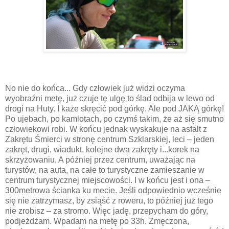
No nie do końca... Gdy człowiek już widzi oczyma
wyobraźni metę, już czuje tę ulgę to ślad odbija w lewo od
drogi na Huty. I każe skręcić pod górkę. Ale pod JAKĄ górkę!
Po ujebach, po kamlotach, po czymś takim, że aż się smutno
człowiekowi robi. W końcu jednak wyskakuje na asfalt z
Zakrętu Śmierci w stronę centrum Szklarskiej, leci – jeden
zakręt, drugi, wiadukt, kolejne dwa zakręty i...korek na
skrzyżowaniu. A później przez centrum, uważając na
turystów, na auta, na całe to turystyczne zamieszanie w
centrum turystycznej miejscowości. I w końcu jest i ona –
300metrowa ścianka ku mecie. Jeśli odpowiednio wcześnie
się nie zatrzymasz, by zsiąść z roweru, to później już tego
nie zrobisz – za stromo. Więc jadę, przepycham do góry,
podjeżdżam. Wpadam na metę po 33h. Zmęczona,