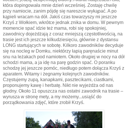
która dopingowała mnie dzień wcześniej. Zostaję chwilę
przy namiocie, zanim pójdę się nareszcie wykąpać. A po
kąpieli wracam na dół. Jakiś czas towarzyszy mi jeszcze
Krzyś z Wołkiem, wkrótce jednak znika w domu. W pewnym
momencie spać idzie też mama, robi się spokojniej,
zawodnicy dojeżdżają z coraz mniejszą częstotliwością, na
trasie jest ich jeszcze kilkudziesięciu, głównie z dystansu
LONG startujących w sobotę. Kilkoro zawodników decyduje
się na nocleg w Domku, niektórzy łapią paręnaście minut
snu na leżakach pod namiotem. Około drugiej w nocy na dół
schodzi mama, a ja idę na parę godzin spać. O poranku
schodzę jej jeszcze pomóc, niedługo potem dołącza Krzyś z
aparatem. Witamy i żegnamy kolejnych zawodników.
Częstujemy zupą, kanapkami, pasztecikami, ciastkami,
proponujemy kawę i herbatę. Nikt nie wyjeżdża od nas
głodny. Około 11 opuszcza nas ostatni zawodnik na trasie –
wyrusza w stronę mety, a my możemy...usiąść do
porządkowania zdjęć, które zrobił Krzyś.