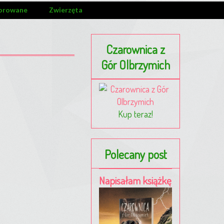
orowane
Zwierzęta
Czarownica z
Gór Olbrzymich
Kup teraz!
Polecany post
Napisałam książkę