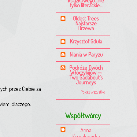
książkowego...nie
tylko literackie...
Oldest Trees
Najstarsze
Drzewa
Krzysztof Gdula
Niania w Paryzu
Podróże Dwóch
Włóczykijów ~~
Two Gadabout's
Journeys
ych przez Ciebie za
Pokaż wszystko
iem, dlaczego.
Współtwórcy
Anna
Kruczkowska