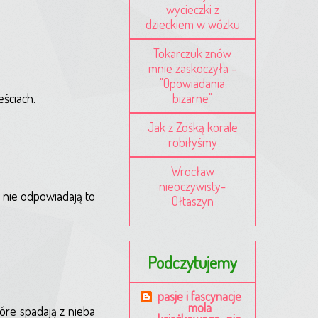
wycieczki z
dzieckiem w wózku
Tokarczuk znów
mnie zaskoczyła -
"Opowiadania
bizarne"
eściach.
Jak z Zośką korale
robiłyśmy
Wrocław
nieoczywisty-
i nie odpowiadają to
Ołtaszyn
Podczytujemy
pasje i fascynacje
mola
tóre spadają z nieba