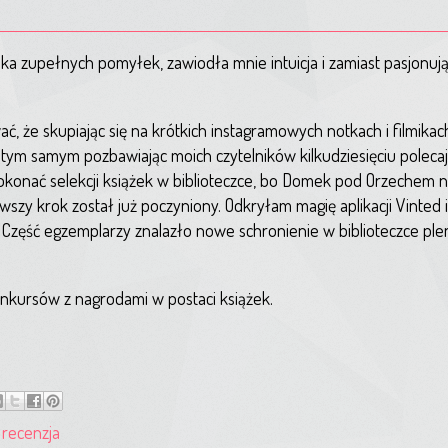
ilka zupełnych pomyłek, zawiodła mnie intuicja i zamiast pasjonują
ć, że skupiając się na krótkich instagramowych notkach i filmikac
tym samym pozbawiając moich czytelników kilkudziesięciu polecaje
onać selekcji książek w biblioteczce, bo Domek pod Orzechem ni
rwszy krok został już poczyniony. Odkryłam magię aplikacji Vinted
e. Część egzemplarzy znalazło nowe schronienie w biblioteczce pl
nkursów z nagrodami w postaci książek.
,
recenzja