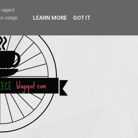
r-agent
LEARN MORE
GOT IT
te usage