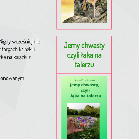
Nigdy wcześniej nie
Jemy chwasty
argach książki i
czyli łaka na
kę na książki z
talerzu
stionowanym