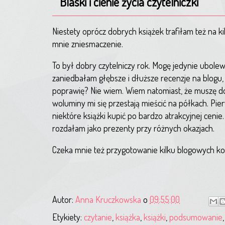
Blaski i cienie życia czytelniczki
Niestety oprócz dobrych książek trafiłam też na k
mnie zniesmaczenie.
To był dobry czytelniczy rok. Mogę jedynie ubolewa
zaniedbałam głębsze i dłuższe recenzje na blogu, 
poprawię? Nie wiem. Wiem natomiast, że muszę dok
woluminy mi się przestają mieścić na półkach. Pie
niektóre książki kupić po bardzo atrakcyjnej ceni
rozdałam jako prezenty przy różnych okazjach.
Czeka mnie też przygotowanie kilku blogowych ko
Autor:
Anna Kruczkowska
o
09:55:00
Etykiety:
czytanie
,
książka
,
książki
,
podsumowanie