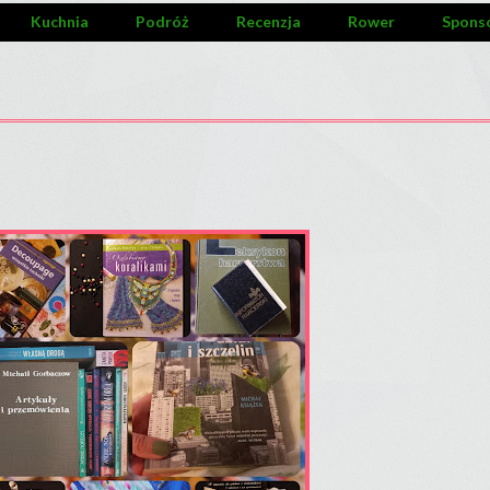
Kuchnia
Podróż
Recenzja
Rower
Spons