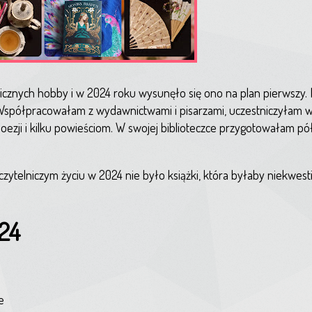
licznych hobby i w 2024 roku wysunęło się ono na plan pierwszy. 
 Współpracowałam z wydawnictwami i pisarzami, uczestniczyłam w t
zji i kilku powieściom. W swojej biblioteczce przygotowałam pół
zytelniczym życiu w 2024 nie było książki, która byłaby niekwe
024
e