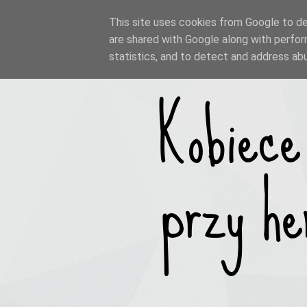
This site uses cookies from Google to del
are shared with Google along with perfor
statistics, and to detect and address ab