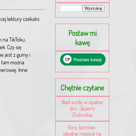
cej lektury czekało
Postaw mi
h na TikToku,
kawę
k. Czy się
e jest z gumy i
 i tam można
enerowej. Inne
Chętnie czytane
Nad wodę w upalne
dni- Jezioro
Złotnickie
Góry Izerskie-
idealne miejsce na