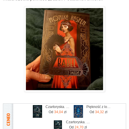
Czartoryska. Historia o marzycielce
Piękność z lodu. Kobiety Romanowów, tom 3
Od
34,04
zł
Od
34,32
zł
Czartoryska. Historia o marzycielce
Od
24,70
zł