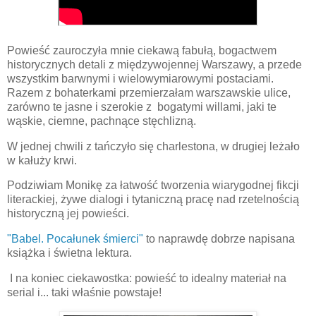
Powieść zauroczyła mnie ciekawą fabułą, bogactwem
historycznych detali z międzywojennej Warszawy, a przede
wszystkim barwnymi i wielowymiarowymi postaciami.
Razem z bohaterkami przemierzałam warszawskie ulice,
zarówno te jasne i szerokie z
bogatymi willami, jaki te
wąskie, ciemne, pachnące stęchlizną.
W jednej chwili z tańczyło się charlestona, w drugiej leżało
w kałuży krwi.
Podziwiam Monikę za łatwość tworzenia wiarygodnej fikcji
literackiej, żywe dialogi i tytaniczną pracę nad rzetelnością
historyczną jej powieści.
"Babel. Pocałunek śmierci"
to naprawdę dobrze napisana
książka i świetna lektura.
I na koniec ciekawostka: powieść to idealny materiał na
serial i... taki właśnie powstaje!