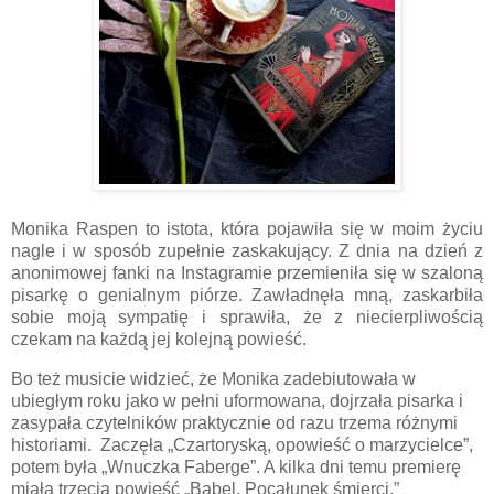
Monika Raspen to istota, która pojawiła się w moim życiu
nagle i w sposób zupełnie zaskakujący. Z dnia na dzień z
anonimowej fanki na Instagramie przemieniła się w szaloną
pisarkę o genialnym piórze. Zawładnęła mną, zaskarbiła
sobie moją sympatię i sprawiła, że z niecierpliwością
czekam na każdą jej kolejną powieść.
Bo też musicie widzieć, że Monika zadebiutowała w
ubiegłym roku jako w pełni uformowana, dojrzała pisarka i
zasypała czytelników praktycznie od razu trzema różnymi
historiami.
Zaczęła „Czartoryską, opowieść o marzycielce”,
potem była „Wnuczka Faberge”. A kilka dni temu premierę
miała trzecia powieść „Babel. Pocałunek śmierci.”