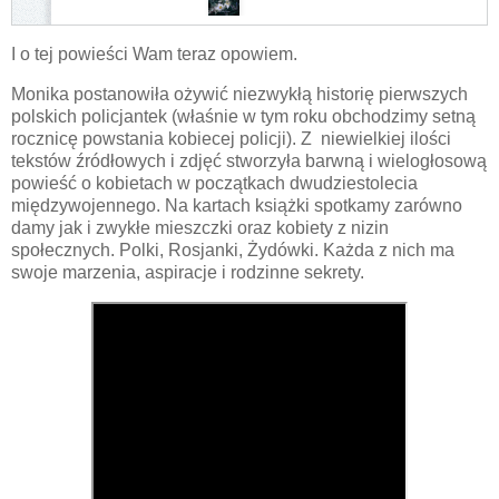
I o tej powieści Wam teraz opowiem.
Monika postanowiła ożywić niezwykłą historię pierwszych
polskich policjantek (właśnie w tym roku obchodzimy setną
rocznicę powstania kobiecej policji). Z
niewielkiej ilości
tekstów źródłowych i zdjęć stworzyła barwną i wielogłosową
powieść o kobietach w początkach dwudziestolecia
międzywojennego. Na kartach książki spotkamy zarówno
damy jak i zwykłe mieszczki oraz kobiety z nizin
społecznych. Polki, Rosjanki, Żydówki. Każda z nich ma
swoje marzenia, aspiracje i rodzinne sekrety.