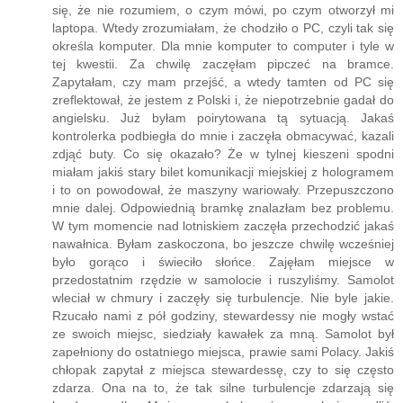
... po angielsku, co mam zrobić, a on znów: „piissii”. Wściekł
się, że nie rozumiem, o czym mówi, po czym otworzył mi
laptopa. Wtedy zrozumiałam, że chodziło o PC, czyli tak się
określa komputer. Dla mnie komputer to computer i tyle w
tej kwestii. Za chwilę zaczęłam pipczeć na bramce.
Zapytałam, czy mam przejść, a wtedy tamten od PC się
zreflektował, że jestem z Polski i, że niepotrzebnie gadał do
angielsku. Już byłam poirytowana tą sytuacją. Jakaś
kontrolerka podbiegła do mnie i zaczęła obmacywać, kazali
zdjąć buty. Co się okazało? Że w tylnej kieszeni spodni
miałam jakiś stary bilet komunikacji miejskiej z hologramem
i to on powodował, że maszyny wariowały. Przepuszczono
mnie dalej. Odpowiednią bramkę znalazłam bez problemu.
W tym momencie nad lotniskiem zaczęła przechodzić jakaś
nawałnica. Byłam zaskoczona, bo jeszcze chwilę wcześniej
było gorąco i świeciło słońce. Zajęłam miejsce w
przedostatnim rzędzie w samolocie i ruszyliśmy. Samolot
wleciał w chmury i zaczęły się turbulencje. Nie byle jakie.
Rzucało nami z pół godziny, stewardessy nie mogły wstać
ze swoich miejsc, siedziały kawałek za mną. Samolot był
zapełniony do ostatniego miejsca, prawie sami Polacy. Jakiś
chłopak zapytał z miejsca stewardessę, czy to się często