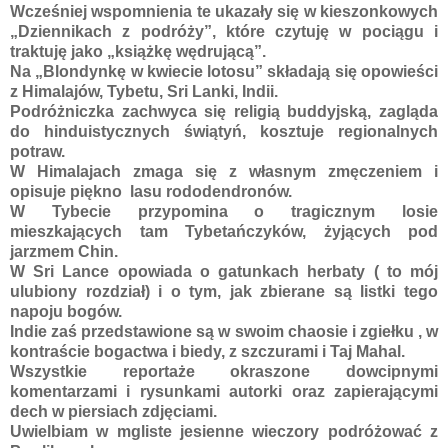
Wcześniej wspomnienia te ukazały się w kieszonkowych
„Dziennikach z podróży”, które czytuję w pociągu i
traktuję jako „książkę wędrującą”.
Na „Blondynkę w kwiecie lotosu” składają się opowieści
z Himalajów, Tybetu, Sri Lanki, Indii.
Podróżniczka zachwyca się religią buddyjską, zagląda
do hinduistycznych świątyń, kosztuje regionalnych
potraw.
W Himalajach zmaga się z własnym zmęczeniem i
opisuje piękno lasu rododendronów.
W Tybecie przypomina o tragicznym losie
mieszkających tam Tybetańczyków, żyjących pod
jarzmem Chin.
W Sri Lance opowiada o gatunkach herbaty ( to mój
ulubiony rozdział) i o tym, jak zbierane są listki tego
napoju bogów.
Indie zaś przedstawione są w swoim chaosie i zgiełku , w
kontraście bogactwa i biedy, z szczurami i Taj Mahal.
Wszystkie reportaże okraszone dowcipnymi
komentarzami i rysunkami autorki oraz zapierającymi
dech w piersiach zdjęciami.
Uwielbiam w mgliste jesienne wieczory podróżować z