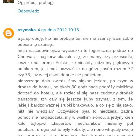
Oj, próbuj, próbuj;)
Odpowiedz
asymaka
4 grudnia 2012 10:16
a ja spróbuję, kto nie próbuje ten nie ma szansy, sam sobie
odbiera tę szansę...
moja najcudowniejsza wycieczka to tegoroczna podróż do
Chorwacji, najpierw okazało się, że mamy trzy przesiadki,
jeszcze na terenie Polski i że niestety jedziemy piętrowym
autokarem, ja i mąż oczywiście na górze, osób razem 72
czy 73, już w tej chwili dobrze nie pamiętam,
pierwszego dnia zwiedziliśmy piękne jeziora, po czym w
drodze do hotelu, po około 30 godzinach podróży mieliśmy
dotrzeć do hotelu, ale rozleciał się nasz cudowny środek
transportu, tzn cały się jeszcze kupy trzymał, z tym, że
jakiejś bardzo ważnej śrubki brakowało, a co się z nią stało,
nikt nie wiedział? Oczywiście była to niedziela, żadna
pomoc nie nadjeżdżała, my w wielkim słońcu, a jedyny cień
koło tojtojów! Ekspertów mechaników mieliśmy pół
autokaru, drugie pół to były kobiety, ale i one wtrącały swoje