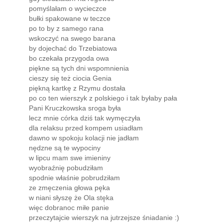
gdy siedziałam na rogówce
pomyślałam o wycieczce
bułki spakowane w teczce
po to by z samego rana
wskoczyć na swego barana
by dojechać do Trzebiatowa
bo czekała przygoda owa
piękne są tych dni wspomnienia
cieszy się też ciocia Genia
piękną kartkę z Rzymu dostała
po co ten wierszyk z polskiego i tak byłaby pała
Pani Kruczkowska sroga była
lecz mnie córka dziś tak wymęczyła
dla relaksu przed kompem usiadłam
dawno w spokoju kolacji nie jadłam
nędzne są te wypociny
w lipcu mam swe imieniny
wyobraźnię pobudziłam
spodnie właśnie pobrudziłam
ze zmęczenia głowa pęka
w niani słyszę że Ola stęka
więc dobranoc miłe panie