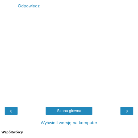
Wyniki jutro o 19.00:)
Odpowiedz
‹
›
Strona główna
Wyświetl wersję na komputer
Współtwórcy