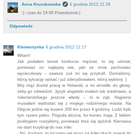
Anna Kruczkowska
5 grudnia 2012 21:28
:)- czas do 19.00 Powodzenia:)
Odpowiedz
Klementynka
6 grudnia 2012 12:17
Witam!
Jak podałam temat konkursu mężowi, to się uśmiał,
ponieważ on najlepiej wie, jaki ze mnie pechowiec
wycieczkowy – zawsze coś mi się przytrafi. Dumaliśmy,
którą sytuację opisać i już zdecydowałam, którą wybiorę :)
Mój mąż dostał pracę w Holandii, a mi strzeliło do głowy,
żeby go odwiedzić. Język angielski znałam tak średniawo, a
niderlandzkiego jeszcze wtedy – ni w ząb. Najpierw
musiałam wydostać się z mojego rodzinnego miasta. Na
Okęcie jedzie się busem 200 km przez 4 godziny. Ludzi było
tym razem pełno. Pogoda śliczna, bo koniec maja. Z lekkim
poślizgiem ruszyliśmy, ponieważ ktoś się spóźnił. Kierowca
na start krzyknął do nas miło: