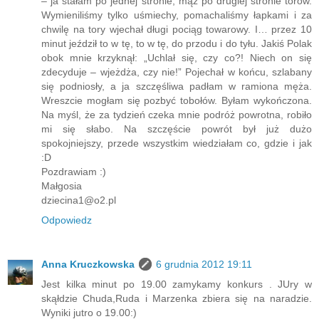
opuszczać się szlaban przed moim nosem. Koniec końców
– ja stałam po jednej stronie, mąż po drugiej stronie torów.
Wymieniliśmy tylko uśmiechy, pomachaliśmy łapkami i za
chwilę na tory wjechał długi pociąg towarowy. I… przez 10
minut jeździł to w tę, to w tę, do przodu i do tyłu. Jakiś Polak
obok mnie krzyknął: „Uchlał się, czy co?! Niech on się
zdecyduje – wjeżdża, czy nie!” Pojechał w końcu, szlabany
się podniosły, a ja szczęśliwa padłam w ramiona męża.
Wreszcie mogłam się pozbyć tobołów. Byłam wykończona.
Na myśl, że za tydzień czeka mnie podróż powrotna, robiło
mi się słabo. Na szczęście powrót był już dużo
spokojniejszy, przede wszystkim wiedziałam co, gdzie i jak
:D
Pozdrawiam :)
Małgosia
dziecina1@o2.pl
Odpowiedz
Anna Kruczkowska
6 grudnia 2012 19:11
Jest kilka minut po 19.00 zamykamy konkurs . JUry w
skąłdzie Chuda,Ruda i Marzenka zbiera się na naradzie.