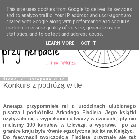
This site uses cookies from Google to deliver its services
and to analyze traffic. Your IP address and user-agent are
shared with Google along with performance and security
metrics to ensure quality of service, generate usage
statistics, and to detect and address abuse.
LEARN MORE
GOT IT
środa, 28 listopada 2012
Konkurs z podróżą w tle
Anetapz przypomniała mi o urodzinach ulubionego
pisarza i podróżnika Arkadego Fiedlera. Jego książki
czytywało się z wypiekami na twarzy w czasach, gdy nie
mieliśmy 100 kanałów w telewizji, a wyprawa po za
granice kraju była równie egzotyczna jak lot na Księżyc.
Do fascynacji twórczością Fiedlera przyznaje się też