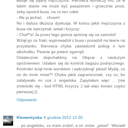
przystanku przy jakimś niedużym miasteczku. Do busa
ładuje się pijany mężczyzna. Kierowca tłumaczy mu, że w
takim stanie nie może być pasażerem i grzecznie prosi,
żeby opuścił busa, na co ten człek:
- Ale ja jechać… chcem!
No i dalsza dłuższa dyskusja. W końcu jakiś mężczyzna z
busa nie wytrzymał, wstał i krzyczy:
- Chol**a! Ja przez tego gościa spóźnię się na samolot!
Wziął go za fraki, wyprowadził z busa i posadził na ławce na
przystanku. Kierowca chyba zawiadomił policję o tym
alkoholiku. Pewnie go potem zgarnęli.
Ostatecznie dojechaliśmy na Okęcie z niedużym
opóźnieniem. Udałam się do kontroli bagażu podręcznego.
Kontroler ściął mnie wzrokiem i wykrzyknął: piissii! Myślę, co
on do mnie mówi?! Chyba jakiś zagraniczniak, czy co, bo
zalatywało mi coś z angielska. Zapytałam więc ... (nie
zmieściło się - kod HTML krzyczy :) tak więc koniec części
pierwszej:))
Odpowiedz
Klementynka
6 grudnia 2012 12:20