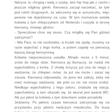
Tak więc już później go nie budziła. Czułam się jak w
fabryce, tu chrapią i walą o szybę, tam hip hop jak z rzeźni i
jeszcze odgłosy gierki. Kierowca zaczął narzekać, że tyle
jest robót drogowych, że wleczemy się w sznureczku, więc
pewnie nie dojedziemy na czas. W tym momencie wstała
kobieta z tym chłopczykiem od Nintendo i ruszyła w stronę
kierowcy, mówiąc głośno:
- Syneczkowi chce się siusiu. Czy mógłby się Pan gdzieś
zatrzymać?
- Wie Pani, to nie osobówka, w krzaki nie zjadę, musimy na
razie wyjechać z tego korka, a potem zajadę na pierwszą
lepszą stację benzynową.
Kobieta niepocieszona usiadła. Minęło może z 5 minut,
znów do niego idzie. Kierowca jej tłumaczy, że nadal nie
wyjechaliśmy z korka. Z chwilę krzyczy już ona do niego z
siedzenia, że chłopiec mówi, że już nie może i zaraz się
zsiusia. Kierowca odpowiada, że jemu też zależy, żeby nie
mieć mokrego siedzenia, ale póki co nic nie może zrobić.
Niedługo wyjechaliśmy z tego zatoru, znalazła się stacja,
zajechaliśmy, a tam okazało się, że akurat jest awaria WC.
Ale już jakoś ta kobieta z tym dzieckiem sobie poradziła.
Jedziemy. Po jakimś czasie kierowca zatrzymuje się na