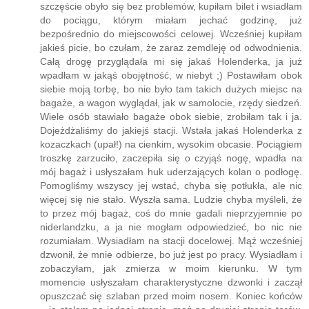
przemysłowych, aż dotarliśmy na dworzec. Tam już na
szczęście obyło się bez problemów, kupiłam bilet i wsiadłam
do pociągu, którym miałam jechać godzinę, już
bezpośrednio do miejscowości celowej. Wcześniej kupiłam
jakieś picie, bo czułam, że zaraz zemdleję od odwodnienia.
Całą drogę przyglądała mi się jakaś Holenderka, ja już
wpadłam w jakąś obojętność, w niebyt ;) Postawiłam obok
siebie moją torbę, bo nie było tam takich dużych miejsc na
bagaże, a wagon wyglądał, jak w samolocie, rzędy siedzeń.
Wiele osób stawiało bagaże obok siebie, zrobiłam tak i ja.
Dojeżdżaliśmy do jakiejś stacji. Wstała jakaś Holenderka z
kozaczkach (upał!) na cienkim, wysokim obcasie. Pociągiem
troszkę zarzuciło, zaczepiła się o czyjąś nogę, wpadła na
mój bagaż i usłyszałam huk uderzających kolan o podłogę.
Pomogliśmy wszyscy jej wstać, chyba się potłukła, ale nic
więcej się nie stało. Wyszła sama. Ludzie chyba myśleli, że
to przez mój bagaż, coś do mnie gadali nieprzyjemnie po
niderlandzku, a ja nie mogłam odpowiedzieć, bo nic nie
rozumiałam. Wysiadłam na stacji docelowej. Mąż wcześniej
dzwonił, że mnie odbierze, bo już jest po pracy. Wysiadłam i
zobaczyłam, jak zmierza w moim kierunku. W tym
momencie usłyszałam charakterystyczne dzwonki i zaczął