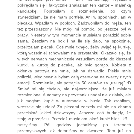
na zewnątrz jest kantor i tam rozmieniają. Wyszłam,
pokręciłam się i faktycznie znalazłam ten kantor – maleńką
kanciapkę. Poprosiłam o rozmienienie, po czym
stwierdziłam, że nie mam portfela. Ani w spodniach, ani w
plecaku. Wpadłam w popłoch. Zadzwoniłam do męża, ten
też przestraszony. Nie mógł mi pomóc, bo jeszcze był w
pracy. Niestety w tym momencie musiałam poradzić sobie
sama. Zeszłam na bok i na ile się dało, na spokojnie,
przejrzałam plecak. Coś mnie tknęło, żeby wyjąć tę kurtkę,
którą wcześniej schowałam na przystanku. Okazało się, że
w tych nerwach mechanicznie wrzuciłam portfel do kieszeni
kurtki, a kurtkę do plecaka, jak było gorąco. Kobieta z
okienka patrzyła na mnie, jak na dziwadło. Piekły mnie
policzki, więc pewnie byłam całą czerwona na twarzy z tych
emocji. Rozmieniła, ale potrąciła 50 centów za „usługę” :D
Śmiać mi się chciało, ale najważniejsze, że już miałam
rozmienione. Automaty na przystanku nadal nie działały, ale
już mogłam kupić w automacie w busie. Tak zrobiłam,
wreszcie się udało! Za plecami zaczęły mi się na chama
przeciskać jakieś dziewczyny. Jeszcze coś burknęły, że
stoję w przejściu. Przecież musiałam jakoś kupić bilet. Uff…
ruszyliśmy. Pół godziny jechaliśmy po terenach