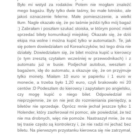
jeszcze tak nie latał i, że to było „ciekawe” doświadczenie.
Było mi wstyd za rodaków. Potem nie mogłam znaleźć
mego bagażu. Były tylko dwie taśmy, bo małe lotnisko, ale
jakoś oznaczenie felerne. Małe pomieszczenie, a wielki
tłum. Nagle okazało się, że po taśmie jeździ tylko mój bagaż
:) Zabrałam i poszłam szukać stoiska, w którym ponoć mieli
sprzedać bilety komunikacji miejskiej. Okazało się, że dziś
ekipa ma wolne i można kupić tylko w automatach. Te, jak
się potem dowiedziałam od Koreańczyków, też tego dnia nie
działały. Dowiedziałam się, że bilet można kupić u kierowcy
(o tym zresztą czytałam wcześniej w przewodnikach) i z
automatu już w busie. Podjechał autobus, weszłam z
bagażem, idę do automatu, a okazuje się, że on przyjmuje
tylko monety. Miałam 10 euro w papierku i 1 euro w
monecie, a trzeba było 1,20 euro, czyli brakowało mi 20
centów :D Podeszłam do kierowcy i zapytałam po angielsku,
czy mogę kupić o niego bilet. Odpowiedział mi
nieprzyjemnie, że on nie jest do rozmieniania pieniędzy, a
biletów nie sprzedaje. Oprócz mnie jechał jeszcze tylko 1
Holender, który zaoferował mi pomoc, ale powiedział, że też
nie ma drobnych, więc nie pomoże. Nastraszył mnie, że na
tej trasie często są kontrolerzy i, że nie radzi mi jechać bez