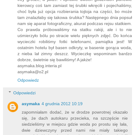
trzy grosze, a jakże! Poprawie dwóch godzinach panowie
kierowcy coś tam zamiast tej śrubki wkręcili i pojechaliśmy,
choć była już opcja rozbierania tojtoja na części, bo może
tam znalazłaby się takowa śrubka? Następnego dnia popsuł
nam się aparat fotograficzny, akurat podczas rejsu statkiem.
Co prawda próbowaliśmy na statku rakiji, ale i to nie
uśmierzyło bólu po stracie wielu pięknych zdjęć. Do końca
wycieczki robiliśmy fotki telefonami, pamiątka jest! W
ostatnim hotelu był basen odkryty, w basenie gorąca woda,
z nieba lał zimny deszcz. Wycieczkę wspominam bardzo
dobrze, świetnie się bawiliśmy! A jakże!
asymaka.blog.interia.pl
asymaka@o2.pl
Odpowiedz
Odpowiedzi
asymaka
4 grudnia 2012 10:19
zapomniałam dodać, że w drodze powrotnej okazało
się, że dach autokaru przecieka, na szczęście nie
siedzieliśmy w miejscu gdzie woda po prostu się lała,