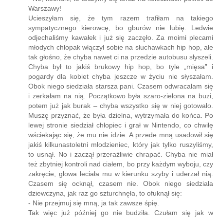
- No, kochani, to toczymy się teraz na kółeczkach powoli do
Warszawy!
Ucieszyłam się, że tym razem trafiłam na takiego
sympatycznego kierowcę, bo gburów nie lubię. Ledwie
odjechaliśmy kawałek i już się zaczęło. Za moimi plecami
młodych chłopak włączył sobie na słuchawkach hip hop, ale
tak głośno, że chyba nawet ci na przedzie autobusu słyszeli.
Chyba był to jakiś brukowy hip hop, bo tyle „mięsa” i
pogardy dla kobiet chyba jeszcze w życiu nie słyszałam.
Obok niego siedziała starsza pani. Czasem odwracałam się
i zerkałam na nią. Początkowo była szaro-zielona na buzi,
potem już jak burak – chyba wszystko się w niej gotowało.
Muszę przyznać, że była dzielna, wytrzymała do końca. Po
lewej stronie siedział chłopiec i grał w Nintendo, co chwilę
wściekając się, że mu nie idzie. A przede mną usadowił się
jakiś kilkunastoletni młodzieniec, który jak tylko ruszyliśmy,
to usnął. No i zaczął przeraźliwie chrapać. Chyba nie miał
też zbytniej kontroli nad ciałem, bo przy każdym wyboju, czy
zakręcie, głowa leciała mu w kierunku szyby i uderzał nią.
Czasem się ocknął, czasem nie. Obok niego siedziała
dziewczyna, jak raz go szturchnęła, to ofuknął się:
- Nie przejmuj się mną, ja tak zawsze śpię.