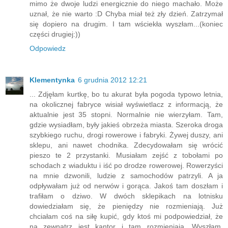
biletu. Na pierwszym przystanku kierowca się nie zatrzymał,
mimo że dwoje ludzi energicznie do niego machało. Może
uznał, że nie warto :D Chyba miał też zły dzień. Zatrzymał
się dopiero na drugim. I tam wściekła wyszłam...(koniec
części drugiej:))
Odpowiedz
Klementynka
6 grudnia 2012 12:21
... Zdjęłam kurtkę, bo tu akurat była pogoda typowo letnia,
na okolicznej fabryce wisiał wyświetlacz z informacją, że
aktualnie jest 35 stopni. Normalnie nie wierzyłam. Tam,
gdzie wysiadłam, były jakieś obrzeża miasta. Szeroka droga
szybkiego ruchu, drogi rowerowe i fabryki. Żywej duszy, ani
sklepu, ani nawet chodnika. Zdecydowałam się wrócić
pieszo te 2 przystanki. Musiałam zejść z tobołami po
schodach z wiaduktu i iść po drodze rowerowej. Rowerzyści
na mnie dzwonili, ludzie z samochodów patrzyli. A ja
odpływałam już od nerwów i gorąca. Jakoś tam doszłam i
trafiłam o dziwo. W dwóch sklepikach na lotnisku
dowiedziałam się, że pieniędzy nie rozmieniają. Już
chciałam coś na siłę kupić, gdy ktoś mi podpowiedział, że