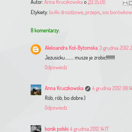
Autor:
Anna Kruczkowska
o
20:35:00
Etykiety:
bułki drożdżowe
,
przepis
,
sos borówkow
8 komentarzy:
Aleksandra Kot-Bytomska
3 grudnia 2012 
Jezusicku.......... musze je zrobic!!!!!!!!!!
Odpowiedz
Anna Kruczkowska
4 grudnia 2012 08:1
Rób, rób, bo dobre:)
Odpowiedz
konik polski
4 grudnia 2012 14:17