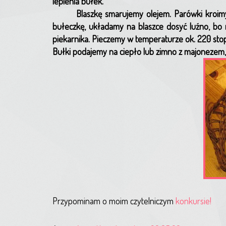
lepienia bułek.
Blaszkę smarujemy olejem. Parówki kroim
bułeczkę, układamy na blaszce dosyć luźno, b
piekarnika. Pieczemy w temperaturze ok. 220 stopn
Bułki podajemy na ciepło lub zimno z majoneze
Przypominam o moim czytelniczym
konkursie!