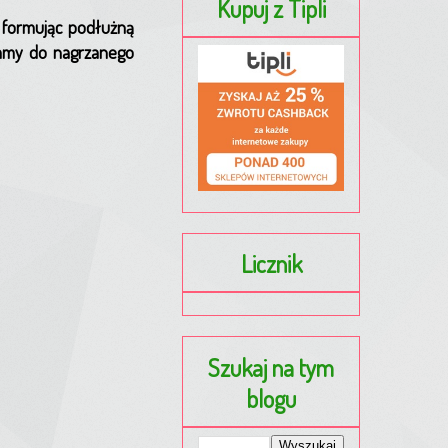
Kupuj z Tipli
 formując podłużną
damy do nagrzanego
Licznik
Szukaj na tym
blogu