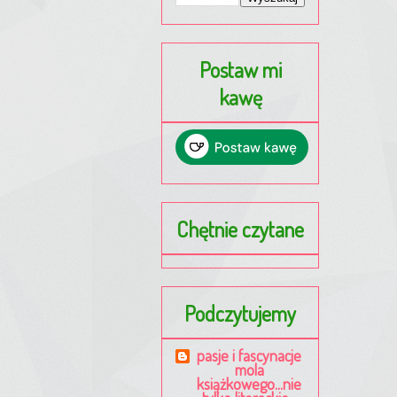
Postaw mi
kawę
Chętnie czytane
Podczytujemy
pasje i fascynacje
mola
książkowego...nie