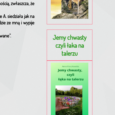
ością, zwłaszcza, że
 A. siedziała jak na
dzie ze mną i wypije
ywane”.
Jemy chwasty
czyli łaka na
talerzu