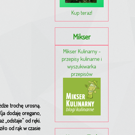
Kup teraz!
Mikser
Mikser Kulinarny -
przepisy kulinarne i
wyszukiwarka
przepisów
dże trochę urosną.
(ja dodaję oregano,
ż „odstaje” od ręki.
ziło od rąk w czasie