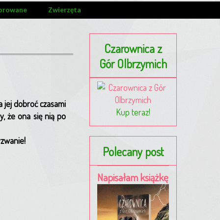
orowane
Zwierzęta
Czarownica z
Gór Olbrzymich
a jej dobroć czasami
Kup teraz!
, że ona się nią po
wyzwanie!
Polecany post
Napisałam książkę