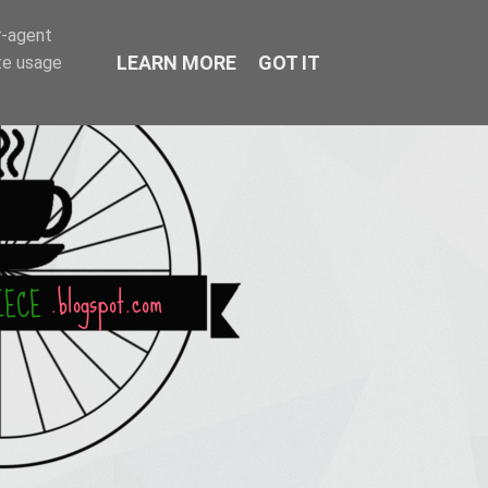
r-agent
LEARN MORE
GOT IT
te usage