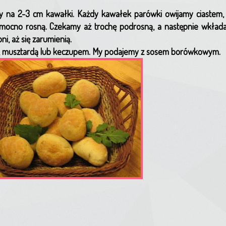
y na 2-3 cm kawałki. Każdy kawałek parówki owijamy ciastem,
o mocno rosną. Czekamy aż trochę podrosną, a następnie wkła
i, aż się zarumienią.
m, musztardą lub keczupem. My podajemy z sosem borówkowym.