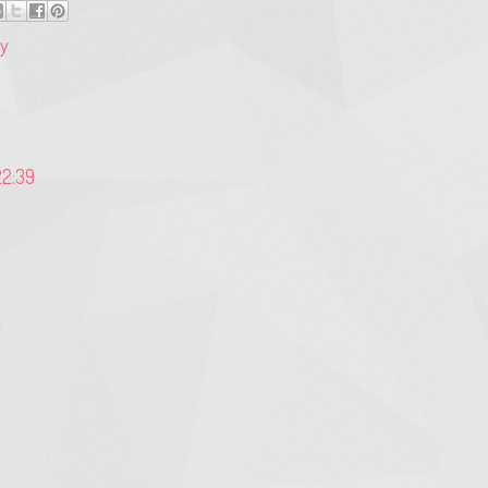
y
22:39
4