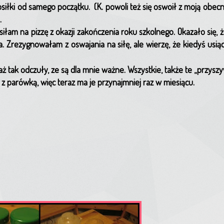
iłki od samego początku. (K. powoli też się oswoił z moją obecn
.
am na pizzę z okazji zakończenia roku szkolnego. Okazało się, że
. Zrezygnowałam z oswajania na siłę, ale wierzę, że kiedyś usią
iaż tak odczuły, ze są dla mnie ważne. Wszystkie, także te „przysz
i z parówką, więc teraz ma je przynajmniej raz w miesiącu.