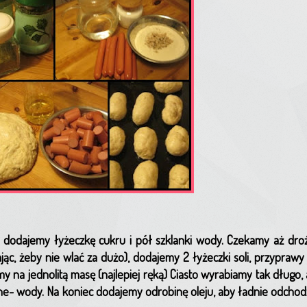
dodajemy łyżeczkę cukru i pół szklanki wody. Czekamy aż droż
c, żeby nie wlać za dużo), dodajemy 2 łyżeczki soli, przyprawy 
 na jednolitą masę (najlepiej ręką) Ciasto wyrabiamy tak długo, a
uche- wody. Na koniec dodajemy odrobinę oleju, aby ładnie odchod