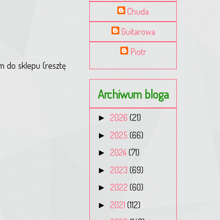
Chuda
Guitarowa
Piotr
m do sklepu (resztę
Archiwum bloga
►
2026
(21)
►
2025
(66)
►
2024
(71)
►
2023
(69)
►
2022
(60)
►
2021
(112)