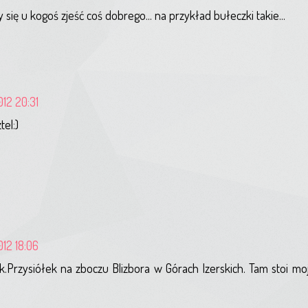
się u kogoś zjeść coś dobrego... na przykład bułeczki takie...
012 20:31
el:)
012 18:06
k.Przysiółek na zboczu Blizbora w Górach Izerskich. Tam stoi moj