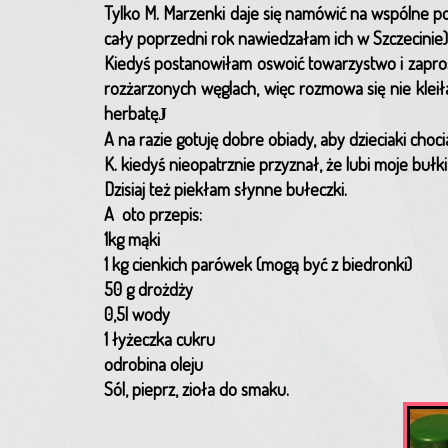
Tylko M. Marzenki daje się namówić na wspólne pos
cały poprzedni rok nawiedzałam ich w Szczecinie)
Kiedyś postanowiłam oswoić towarzystwo i zaprosił
rozżarzonych węglach, więc rozmowa się nie kleiła
herbatę
J
A na razie gotuję dobre obiady, aby dzieciaki choc
K. kiedyś nieopatrznie przyznał, że lubi moje bułk
Dzisiaj też piekłam słynne bułeczki.
A oto przepis:
1kg mąki
1 kg cienkich parówek (mogą być z biedronki)
50 g drożdży
0,5l wody
1 łyżeczka cukru
odrobina oleju
Sól, pieprz, zioła do smaku.