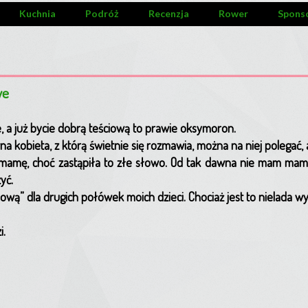
Kuchnia
Podróż
Recenzja
Rower
Spons
we
, a już bycie dobrą teściową to prawie oksymoron.
 kobieta, z którą świetnie się rozmawia, można na niej polegać, 
 mamę, choć zastąpiła to złe słowo. Od tak dawna nie mam mamy
zyć.
ciową” dla drugich połówek moich dzieci. Chociaż jest to nielada 
i.