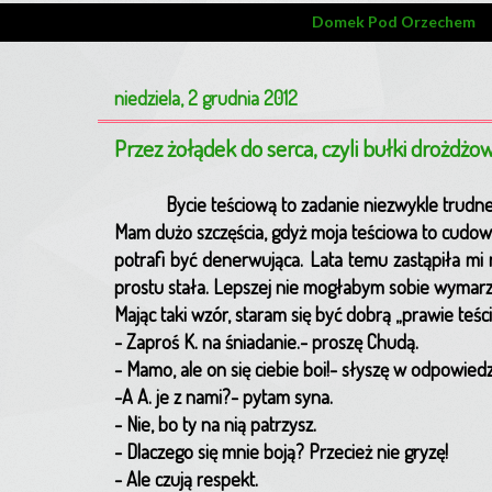
Domek Pod Orzechem
niedziela, 2 grudnia 2012
Przez żołądek do serca, czyli bułki drożdżo
Bycie teściową to zadanie niezwykle trudne
Mam dużo szczęścia, gdyż moja teściowa to cudowna
potrafi być denerwująca. Lata temu zastąpiła mi
prostu stała. Lepszej nie mogłabym sobie wymar
Mając taki wzór, staram się być dobrą „prawie teś
- Zaproś K. na śniadanie.- proszę Chudą.
- Mamo, ale on się ciebie boi!- słyszę w odpowiedz
-A A. je z nami?- pytam syna.
- Nie, bo ty na nią patrzysz.
- Dlaczego się mnie boją? Przecież nie gryzę!
- Ale czują respekt.