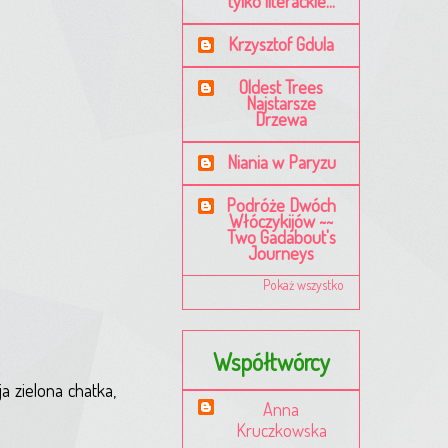
tylko literackie...
Krzysztof Gdula
Oldest Trees
Najstarsze
Drzewa
Niania w Paryzu
Podróże Dwóch
Włóczykijów ~~
Two Gadabout's
Journeys
Pokaż wszystko
Współtwórcy
a zielona chatka,
Anna
Kruczkowska