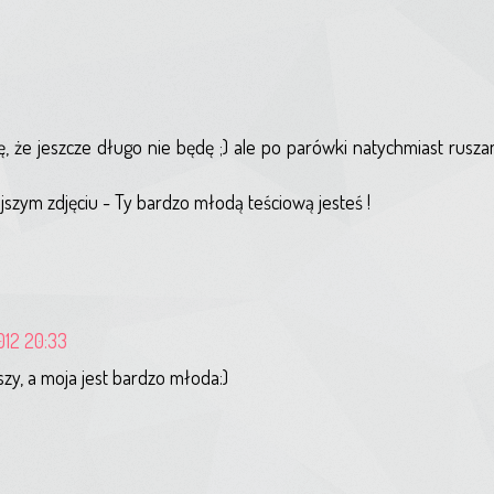
ę, że jeszcze długo nie będę ;) ale po parówki natychmiast rusza
szym zdjęciu - Ty bardzo młodą teściową jesteś !
012 20:33
szy, a moja jest bardzo młoda:)