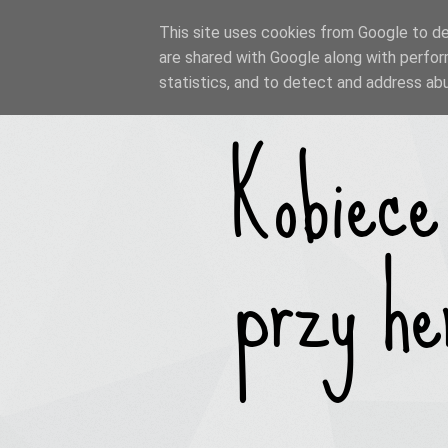
This site uses cookies from Google to del
are shared with Google along with perfor
statistics, and to detect and address ab