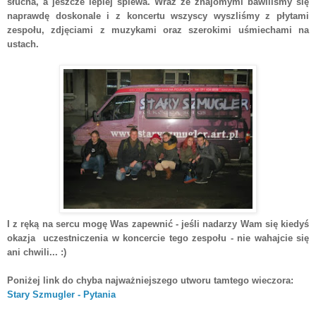
słucha, a jeszcze lepiej śpiewa. Wraz ze znajomymi bawiliśmy się
naprawdę doskonale i z koncertu wszyscy wyszliśmy z płytami
zespołu, zdjęciami z muzykami oraz szerokimi uśmiechami na
ustach.
I z ręką na sercu mogę Was zapewnić - jeśli nadarzy Wam się kiedyś
okazja uczestniczenia w koncercie tego zespołu - nie wahajcie się
ani chwili... :)
Poniżej link do chyba najważniejszego utworu tamtego wieczora:
Stary Szmugler - Pytania