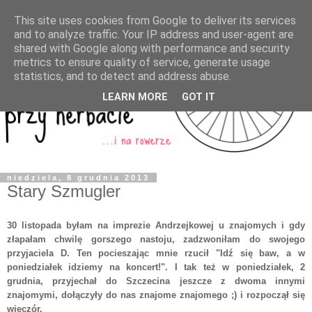
This site uses cookies from Google to deliver its services
and to analyze traffic. Your IP address and user-agent are
shared with Google along with performance and security
metrics to ensure quality of service, generate usage
statistics, and to detect and address abuse.
LEARN MORE
GOT IT
niedziela, 8 grudnia 2013
Stary Szmugler
30 listopada byłam na imprezie Andrzejkowej u znajomych i gdy
złapałam chwilę gorszego nastoju, zadzwoniłam do swojego
przyjaciela D. Ten pocieszając mnie rzucił "Idź się baw, a w
poniedziałek idziemy na koncert!". I tak też w poniedziałek, 2
grudnia, przyjechał do Szczecina jeszcze z dwoma innymi
znajomymi, dołączyły do nas znajome znajomego ;) i rozpoczął się
wieczór.