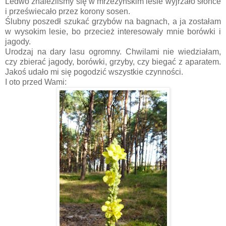
Ledwo znaleźliśmy się w mrzeżyńskim lesie wyjrzało słońce
i przeświecało przez korony sosen.
Ślubny poszedł szukać grzybów na bagnach, a ja zostałam
w wysokim lesie, bo przecież interesowały mnie borówki i
jagody.
Urodzaj na dary lasu ogromny. Chwilami nie wiedziałam,
czy zbierać jagody, borówki, grzyby, czy biegać z aparatem.
Jakoś udało mi się pogodzić wszystkie czynności.
I oto przed Wami: