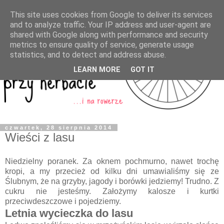
This site uses cookies from Google to deliver its services
and to analyze traffic. Your IP address and user-agent are
shared with Google along with performance and security
metrics to ensure quality of service, generate usage
statistics, and to detect and address abuse.
LEARN MORE
GOT IT
czwartek, 28 sierpnia 2014
Wieści z lasu
Niedzielny poranek. Za oknem pochmurno, nawet trochę
kropi, a my przecież od kilku dni umawialiśmy się ze
Ślubnym, że na grzyby, jagody i borówki jedziemy! Trudno. Z
cukru nie jesteśmy. Założymy kalosze i kurtki
przeciwdeszczowe i pojedziemy.
Letnia wycieczka do lasu