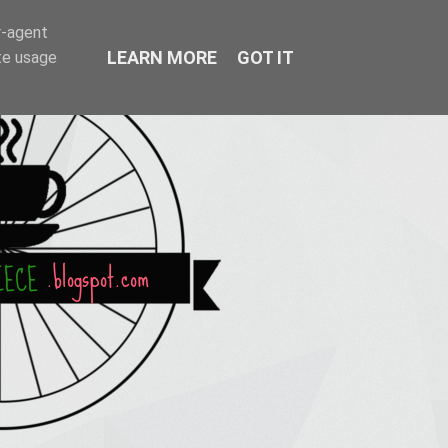
r-agent
LEARN MORE
GOT IT
te usage