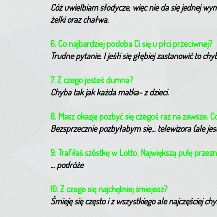
Cóż uwielbiam słodycze, więc nie da się jednej wym
żelki oraz chałwa.
6. Co najbardziej podoba Ci się u płci przeciwnej?
Trudne pytanie. I jeśłi się głębiej zastanowić to chy
7. Z czego jesteś dumna?
Chyba tak jak każda matka- z dzieci.
8. Masz okazję pozbyć się czegoś raz na zawsze. C
Bezsprzecznie pozbyłabym się... telewizora (ale je
9. Trafiłaś szóstkę w Lotto. Największą pulę prze
... podróże
10. Z czego się najchętniej śmiejesz?
Śmieję się często i z wszystkiego ale najczęściej 