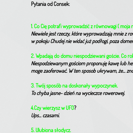
Pytania od Consek:
1. Co Cię potrafi wyprowadzić z równowagi ( moja no
Niewiele jest rzeczy, które wyprowadzają mnie z ro
w pokoju Chudej nie widać już podłogi, poza domem
2. Wpadają do domu niespodziewani goście. Co ro
Niespodziewanym gościom proponuję kawę lub herb
moge zaoferować. W ten sposob ukrywam, że... zn
3. Twój sposób na doskonały wypoczynek.
To chyba jasne- dzień na wycieczce rowerowej.
4.Czy wierzysz w UFO
?
Ups... czasami.
5. Ulubiona słodycz.