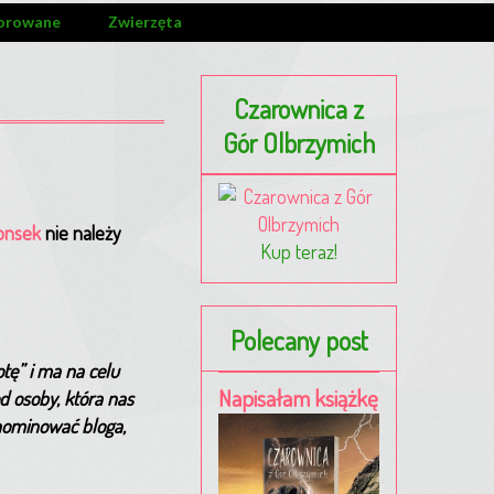
orowane
Zwierzęta
Czarownica z
Gór Olbrzymich
onsek
nie należy
Kup teraz!
Polecany post
ę” i ma na celu
Napisałam książkę
d osoby, która nas
 nominować bloga,