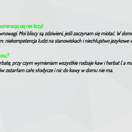
minacja się nie liczy)
wnowagi. Moi bliscy są zdziwieni, jeśli zaczynam się miotać. W dom
: niekompetencja ludzi na stanowiskach i niechlujstwo jezykowe w
bisz?
atę, przy czym wymieniam wszystkie rodzaje kaw i herbat ( a ma
ów zeżarłam całe słodycze i nic do kawy w domu nie ma.