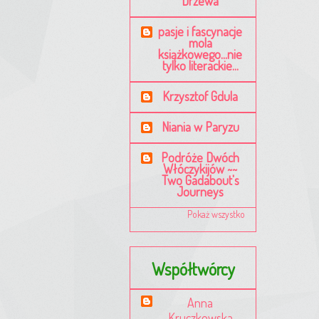
Drzewa
pasje i fascynacje
mola
książkowego...nie
tylko literackie...
Krzysztof Gdula
Niania w Paryzu
Podróże Dwóch
Włóczykijów ~~
Two Gadabout's
Journeys
Pokaż wszystko
Współtwórcy
Anna
Kruczkowska