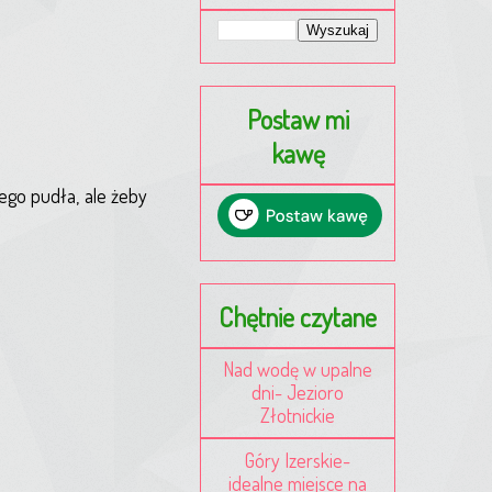
Postaw mi
kawę
ego pudła, ale żeby
Chętnie czytane
Nad wodę w upalne
dni- Jezioro
Złotnickie
Góry Izerskie-
idealne miejsce na