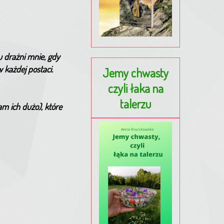
u drażni mnie, gdy
 każdej postaci.
Jemy chwasty
czyli łaka na
talerzu
m ich dużo), które