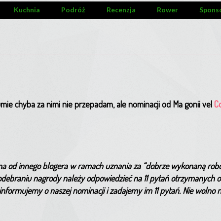
Kuchnia
Podróż
Recenzja
Rower
Spons
umie chyba za nimi nie przepadam, ale nominacji od Ma gonii vel
C
na od innego blogera w ramach uznania za “dobrze wykonaną robot
odebraniu nagrody należy odpowiedzieć na 11 pytań otrzymanych o
informujemy o naszej nominacji i zadajemy im 11 pytań. Nie wolno