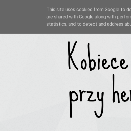
This site uses cookies from Google to del
are shared with Google along with perfor
statistics, and to detect and address ab