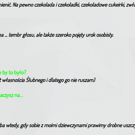
ienić. Na pewno czekolada i czekoladki, czekoladowe cukeirki, zwł
ba ... tembr głosu, ale także szeroko pojęty urok osobisty.
o by to było?
st własnościa Ślubnego i dlatego go nie ruszam)
znaczysz na…
chyba wtedy, gdy sobie z moimi dziewczynami prawimy drobne uszczy