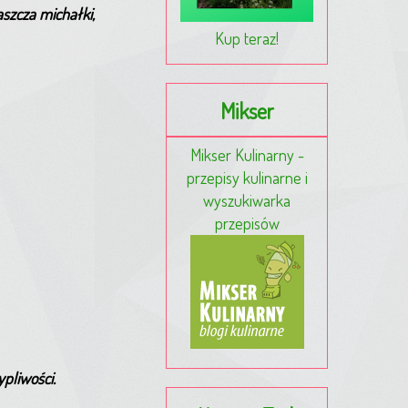
aszcza michałki,
Kup teraz!
Mikser
Mikser Kulinarny -
przepisy kulinarne i
wyszukiwarka
przepisów
pliwości.