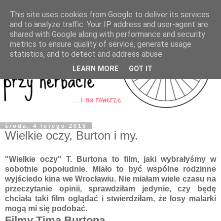
This site uses cookies from Google to deliver its services
and to analyze traffic. Your IP address and user-agent are
shared with Google along with performance and security
metrics to ensure quality of service, generate usage
statistics, and to detect and address abuse.
LEARN MORE
GOT IT
środa, 4 lutego 2015
Wielkie oczy, Burton i my.
"Wielkie oczy" T. Burtona to film, jaki wybrałyśmy w
sobotnie popołudnie. Miało to być wspólne rodzinne
wyjściedo kina we Wrocławiu. Nie miałam wiele czasu na
przeczytanie opinii, sprawdziłam jedynie, czy będę
chciała taki film oglądać i stwierdziłam, że losy malarki
mogą mi się podobać.
Filmy Tima Burtona