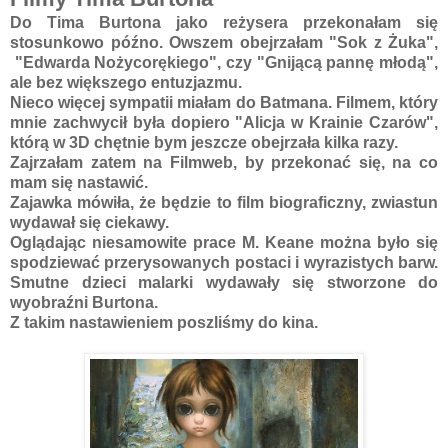
Do Tima Burtona jako reżysera przekonałam się
stosunkowo późno. Owszem obejrzałam "Sok z Żuka",
"Edwarda Nożycorękiego", czy "Gnijącą pannę młodą",
ale bez większego entuzjazmu.
Nieco więcej sympatii miałam do Batmana. Filmem, który
mnie zachwycił była dopiero "Alicja w Krainie Czarów",
którą w 3D chętnie bym jeszcze obejrzała kilka razy.
Zajrzałam zatem na Filmweb, by przekonać się, na co
mam się nastawić.
Zajawka mówiła, że będzie to film biograficzny, zwiastun
wydawał się ciekawy.
Oglądając niesamowite prace M. Keane można było się
spodziewać przerysowanych postaci i wyrazistych barw.
Smutne dzieci malarki wydawały się stworzone do
wyobraźni Burtona.
Z takim nastawieniem poszliśmy do kina.