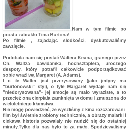
Nam w tym filmie po
prostu zabrakło Tima Burtona!
Po filmie , zajadając słodkości, dyskutowaliśmy
zawzięcie.
Podobała nam się postać Waltera Keana, granego przez
Ch. Waltza- bawidamka, hochsztaplera, uroczego
despoty, który potrafił całkowicie podporządkować
sobie wrażliwą Margaret (A. Adams).
I o ile Walter jest przerysowany (jako jedyny ma
"burtonowski" styl), o tyle Margaret wydaje nam się
"niedorysowana"- jej emocje są mało wyraziste, a to
przecież ona cierpiała zamknięta w domu i zmuszona do
wieloletniego kłamstwa.
Nie mogę powiedzieć, że wyszliśmy z kina rozczarowani-
film był świetnie zrobiony technicznie, a obrazy malarki i
ciekawa historia pozwalały nie nudzić się do ostatniej
minuty.Tylko dla nas było to za mało. Spodziewaliśmy