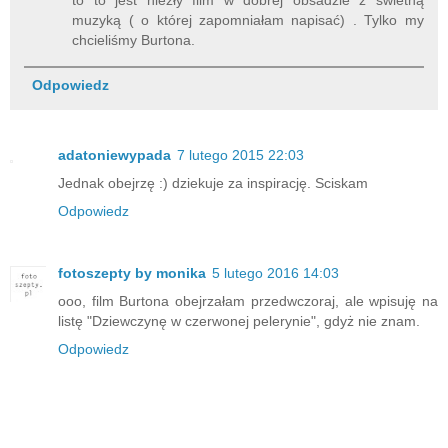
to to jest niezły film w dobrej obsadzie z świetną
muzyką ( o której zapomniałam napisać) . Tylko my
chcieliśmy Burtona.
Odpowiedz
adatoniewypada
7 lutego 2015 22:03
Jednak obejrzę :) dziekuje za inspirację. Sciskam
Odpowiedz
fotoszepty by monika
5 lutego 2016 14:03
ooo, film Burtona obejrzałam przedwczoraj, ale wpisuję na
listę "Dziewczynę w czerwonej pelerynie", gdyż nie znam.
Odpowiedz