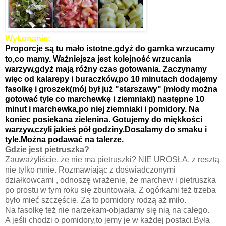
Wykonanie:
Proporcje są tu mało istotne,gdyż do garnka wrzucamy
to,co mamy. Ważniejsza jest kolejność wrzucania
warzyw,gdyż mają różny czas gotowania. Zaczynamy
więc od kalarepy i buraczków,po 10 minutach dodajemy
fasolkę i groszek(mój był już "starszawy" (młody można
gotować tyle co marchewkę i ziemniaki) następne 10
minut i marchewka,po niej ziemniaki i pomidory. Na
koniec posiekana zielenina. Gotujemy do miękkości
warzyw,czyli jakieś pół godziny.Dosalamy do smaku i
tyle.Można podawać na talerze.
Gdzie jest pietruszka?
Zauważyliście, że nie ma pietruszki? NIE UROSŁA, z resztą
nie tylko mnie. Rozmawiając z doświadczonymi
działkowcami , odnoszę wrażenie, że marchew i pietruszka
po prostu w tym roku się zbuntowała. Z ogórkami też trzeba
było mieć szczęście. Za to pomidory rodzą aż miło.
Na fasolkę też nie narzekam-objadamy się nią na całego.
A jeśli chodzi o pomidory,to jemy je w każdej postaci.Była