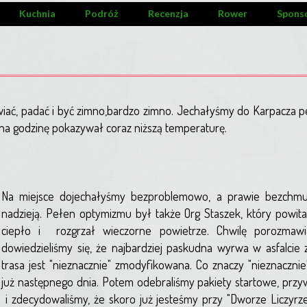
Kuchnia
Podróż
Recenzja
Rower
Spons
wiać, padać i być zimno,bardzo zimno. Jechałyśmy do Karpacza 
y na godzinę pokazywał coraz niższą temperaturę.
Na miejsce dojechałyśmy bezproblemowo, a prawie bezchmu
nadzieją. Pełen optymizmu był także Org Staszek, który powit
ciepło i rozgrzał wieczorne powietrze. Chwilę porozmawia
dowiedzieliśmy się, że najbardziej paskudna wyrwa w asfalcie 
trasa jest "nieznacznie" zmodyfikowana. Co znaczy "nieznacznie"
już następnego dnia. Potem odebraliśmy pakiety startowe, przy
i zdecydowaliśmy, że skoro już jesteśmy przy "Dworze Liczyrz