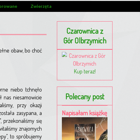
orowane
Zwierzęta
Czarownica z
Gór Olbrzymich
pełne obaw, bo choć
Kup teraz!
rne niebo tchnęło
Polecany post
ał nas niesamowicie
liśmy, przy okazji
Napisałam książkę
została zasypana, a
, przekonaliśmy się
witaliśmy znajomych
epy", to spróbujemy