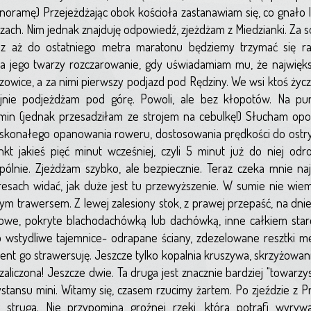
noramę) Przejeżdżając obok kościoła zastanawiam się, co gnało l
oczach. Nim jednak znajduję odpowiedź, zjeżdżam z Miedzianki. Za 
az aż do ostatniego metra maratonu będziemy trzymać się r
na jego twarzy rozczarowanie, gdy uświadamiam mu, że najwięks
owice, a za nimi pierwszy podjazd pod Rędziny. We wsi ktoś ży
jnie podjeżdżam pod górę. Powoli, ale bez kłopotów. Na pu
omin (jednak przesadziłam ze strojem na cebulkę!) Słucham opo
oskonałego opanowania roweru, dostosowania prędkości do ostryc
kt jakieś pięć minut wcześniej, czyli 5 minut już do niej od
ólnie. Zjeżdżam szybko, ale bezpiecznie. Teraz czeka mnie na
resach widać, jak duże jest tu przewyższenie. W sumie nie wie
ym trawersem. Z lewej zalesiony stok, z prawej przepaść, na dni
we, pokryte blachodachówką lub dachówką, inne całkiem stare
 wstydliwe tajemnice- odrapane ściany, zdezelowane resztki meb
ent go strawersuję. Jeszcze tylko kopalnia kruszywa, skrzyżowani
 zaliczona! Jeszcze dwie. Ta druga jest znacznie bardziej "towarzys
stansu mini. Witamy się, czasem rzucimy żartem. Po zjeździe z Pr
struga. Nie przypomina groźnej rzeki, która potrafi wyryw