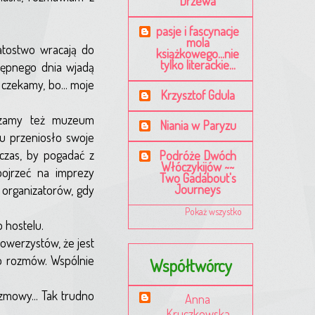
Drzewa
pasje i fascynacje
mola
atostwo wracają do
książkowego...nie
tylko literackie...
stępnego dnia wjadą
 czekamy, bo... moje
Krzysztof Gdula
edzamy też muzeum
Niania w Paryzu
tu przeniosło swoje
 czas, by pogadać z
Podróże Dwóch
Włóczykijów ~~
pojrzeć na imprezy
Two Gadabout's
Journeys
 organizatorów, gdy
Pokaż wszystko
 hostelu.
owerzystów, że jest
do rozmów. Wspólnie
Współtwórcy
zmowy... Tak trudno
Anna
Kruczkowska