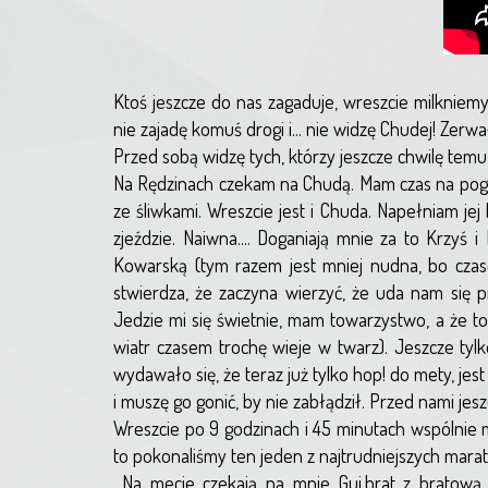
Ktoś jeszcze do nas zagaduje, wreszcie milkniem
nie zajadę komuś drogi i... nie widzę Chudej! Zerw
Przed sobą widzę tych, którzy jeszcze chwilę temu
Na Rędzinach czekam na Chudą. Mam czas na pogaw
ze śliwkami. Wreszcie jest i Chuda. Napełniam je
zjeździe. Naiwna.... Doganiają mnie za to Krzy
Kowarską (tym razem jest mniej nudna, bo czas
stwierdza, że zaczyna wierzyć, że uda nam się pr
Jedzie mi się świetnie, mam towarzystwo, a że t
wiatr czasem trochę wieje w twarz). Jeszcze tyl
wydawało się, że teraz już tylko hop! do mety, je
i muszę go gonić, by nie zabłądził. Przed nami j
Wreszcie po 9 godzinach i 45 minutach wspólnie m
to pokonaliśmy ten jeden z najtrudniejszych mar
Na mecie czekają na mnie Gui,brat z bratową 