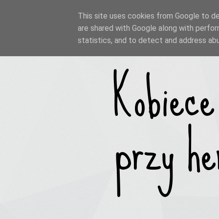
This site uses cookies from Google to del
are shared with Google along with perfor
statistics, and to detect and address ab