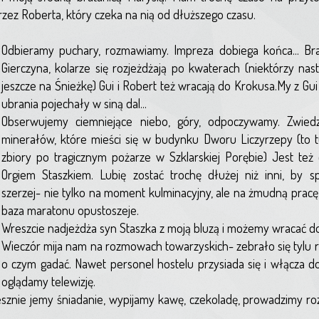
przez Roberta, który czeka na nią od dłuższego czasu.
Odbieramy puchary, rozmawiamy. Impreza dobiega końca... Br
Gierczyna, kolarze się rozjeżdżają po kwaterach (niektórzy na
jeszcze na Śnieżkę) Gui i Robert też wracają do Krokusa.My z Gui
ubrania pojechały w siną dal...
Obserwujemy ciemniejące niebo, góry, odpoczywamy. Zwi
minerałów, które mieści się w budynku Dworu Liczyrzepy (to 
zbiory po tragicznym pożarze w Szklarskiej Porębie) Jest też
Orgiem Staszkiem. Lubię zostać trochę dłużej niż inni, by s
szerzej- nie tylko na moment kulminacyjny, ale na żmudną pracę
baza maratonu opustoszeje.
Wreszcie nadjeżdża syn Staszka z moją bluzą i możemy wracać do
Wieczór mija nam na rozmowach towarzyskich- zebrało się tylu r
o czym gadać. Nawet personel hostelu przysiada się i włącza 
oglądamy telewizję.
esznie jemy śniadanie, wypijamy kawę, czekoladę, prowadzimy ro