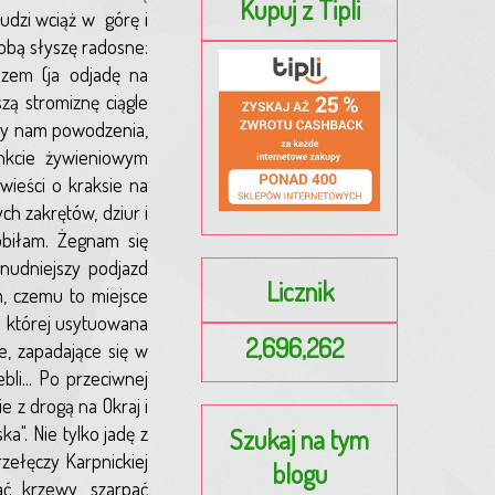
Kupuj z Tipli
udzi wciąż w górę i
sobą słyszę radosne:
azem (ja odjadę na
zą stromiznę ciągle
czy nam powodzenia,
nkcie żywieniowym
wieści o kraksie na
h zakrętów, dziur i
robiłam. Żegnam się
jnudniejszy podjazd
Licznik
m, czemu to miejsce
e której usytuowana
2,696,262
, zapadające się w
li... Po przeciwnej
e z drogą na Okraj i
ka". Nie tylko jadę z
Szukaj na tym
zełęczy Karpnickiej
blogu
ać krzewy, szarpać