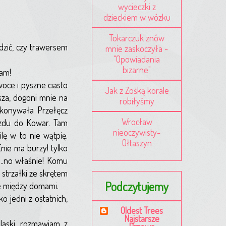
wycieczki z
dzieckiem w wózku
Tokarczuk znów
dzić, czy trawersem
mnie zaskoczyła -
"Opowiadania
bizarne"
łam!
oce i pyszne ciasto
Jak z Zośką korale
sza, dogoni mnie na
robiłyśmy
pokonywała Przełęcz
Wrocław
azdu do Kowar. Tam
nieoczywisty-
lę w to nie wątpię.
Ołtaszyn
nie ma burzy! tylko
...no właśnie! Komu
 strzałki ze skrętem
Podczytujemy
ze między domami.
 jedni z ostatnich,
Oldest Trees
Najstarsze
laski, rozmawiam z