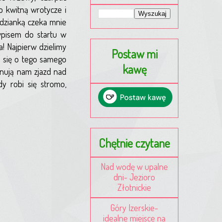
to kwitną wrotycze i
edzianką czeka mnie
wpisem do startu w
! Najpierw dzielimy
Postaw mi
 się o tego samego
kawę
onują nam zjazd nad
y robi się stromo,
Chętnie czytane
Nad wodę w upalne
dni- Jezioro
Złotnickie
Góry Izerskie-
idealne miejsce na