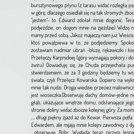
bursztynowego płynu (z tarasu widać rozległą pa
w górę, dlaczego osiedlali się na tak stromych zb
"jestem"- to Edward zdołał mnie dogonić. Ter
podjeździe, on dogoni mnie na zjeździe) Widzę 
mamy przed sobą. Jakoż majaczą nam już Wieścisz
ktoś powątpiewa w to, że podjedziemy. Spoko
zostawiam nadmiar ubrań -bluzę, rękawiczki i k
Przełęczy Karpnickiej (góry wymagają pokory i d
żwiru) Dowiaduję się, że Chuda przejechała pun
stwierdzeniem, że za 3 godziny będziemy tu wsp
świata, czyli Przełęcz Kowarska. Dopiero na wyk
mnie tak nudzi. Droga wiedzie przecież malownicz
jest wioseczka.Obserwuję dachy domów-jedne no
głąb, ukazujące wnętrze domu, odsłaniające jego
stronie doliny widać zbocze kolejnej góry. Za mom
.... długi piękny zjazd aż do Kowar. Pierwsza pętla
Edwardem, ale mijają mnie kolejni zawodnicy z dy
obserwuję Bóbr. Wygląda teraz niczym leśna 