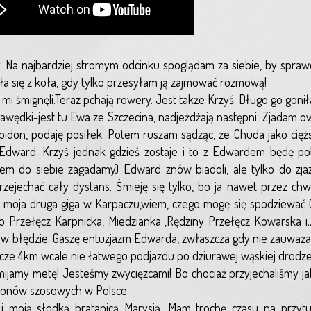
y. Na najbardziej stromym odcinku spoglądam za siebie, by spraw
ała się z koła, gdy tylko przesyłam ją zajmować rozmową!
 mi śmignęli.Teraz pchają rowery. Jest także Krzyś. Długo go goni
ędki-jest tu Ewa ze Szczecina, nadjeżdżają następni. Zjadam ow
j bidon, podaję posiłek. Potem ruszam sądząc, że Chuda jako cięż
ś i Edward. Krzyś jednak gdzieś zostaje i to z Edwardem będę 
em do siebie zagadamy) Edward znów biadoli, ale tylko do zj
zejechać cały dystans. Śmieję się tylko, bo ja nawet przez chwi
o moja druga giga w Karpaczu,wiem, czego mogę się spodziewać (
ko Przełęcz Karpnicka, Miedzianka ,Rędziny Przełęcz Kowarska i.
st w błędzie. Gaszę entuzjazm Edwarda, zwłaszcza gdy nie zauważa
eszcze 4km wcale nie łatwego podjazdu po dziurawej wąskiej drod
ijamy metę! Jesteśmy zwycięzcami! Bo chociaż przyjechaliśmy jako
atonów szosowych w Polsce.
i moją słodką bratanicą Marysią. Mam trochę czasu na przytu