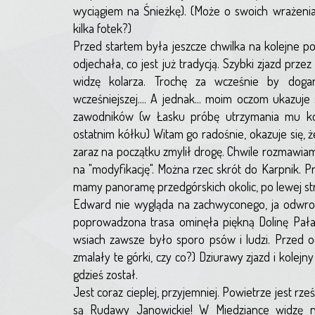
wyciągiem na Śnieżkę). (Może o swoich wrażenia
kilka fotek?)
Przed startem była jeszcze chwilka na kolejne po
odjechała, co jest już tradycją. Szybki zjazd przez
widzę kolarza. Trochę za wcześnie by doga
wcześniejszej.... A jednak... moim oczom ukazuje
zawodników (w Łasku próbę utrzymania mu ko
ostatnim kółku) Witam go radośnie, okazuje się, ż
zaraz na początku zmylił drogę. Chwile rozmawia
na "modyfikację". Można rzec skrót do Karpnik. Pr
mamy panoramę przedgórskich okolic, po lewej st
Edward nie wygląda na zachwyconego, ja odwrotni
poprowadzona trasa ominęła piękną Dolinę Pałac
wsiach zawsze było sporo psów i ludzi. Przed 
zmalały te górki, czy co?) Dziurawy zjazd i kole
gdzieś został.
Jest coraz cieplej, przyjemniej. Powietrze jest rz
są Rudawy Janowickie! W Miedziance widzę no