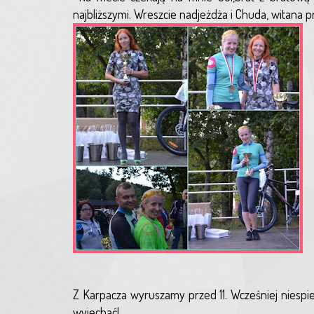
najbliższymi. Wreszcie nadjeżdża i Chuda, witana 
Z Karpacza wyruszamy przed 11. Wcześniej niespi
wyjechać!