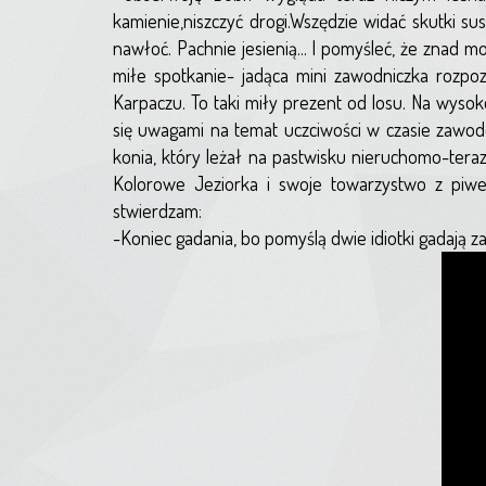
kamienie,niszczyć drogi.Wszędzie widać skutki sus
nawłoć. Pachnie jesienią... I pomyśleć, że znad 
miłe spotkanie- jadąca mini zawodniczka rozp
Karpaczu. To taki miły prezent od losu. Na wyso
się uwagami na temat uczciwości w czasie zawod
konia, który leżał na pastwisku nieruchomo-tera
Kolorowe Jeziorka i swoje towarzystwo z piwe
stwierdzam:
-Koniec gadania, bo pomyślą dwie idiotki gadają zam