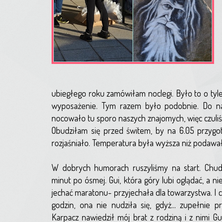
ubiegłego roku zamówiłam noclegi. Było to o tyle
wyposażenie. Tym razem było podobnie. Do na
nocowało tu sporo naszych znajomych, więc czuliś
Obudziłam się przed świtem, by na 6.05 przygo
rozjaśniało. Temperatura była wyższa niż podawał
W dobrych humorach ruszyliśmy na start. Chuda,
minut po ósmej. Gui, która góry lubi oglądać, a 
jechać maratonu- przyjechała dla towarzystwa. I c
godzin, ona nie nudziła się, gdyż... zupełnie
Karpacz nawiedził mój brat z rodziną i z nimi Gu