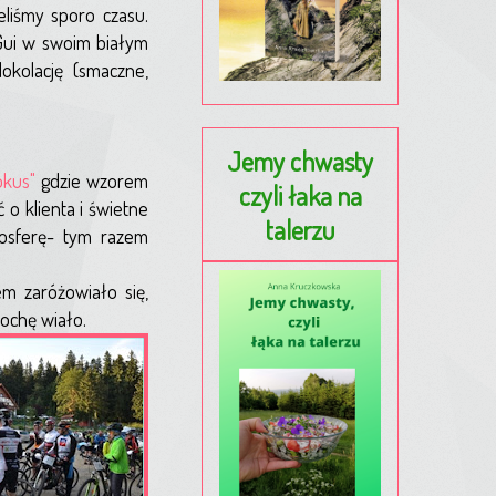
eliśmy sporo czasu.
 Gui w swoim białym
okolację (smaczne,
Jemy chwasty
okus"
gdzie wzorem
czyli łaka na
o klienta i świetne
talerzu
osferę- tym razem
m zaróżowiało się,
rochę wiało.