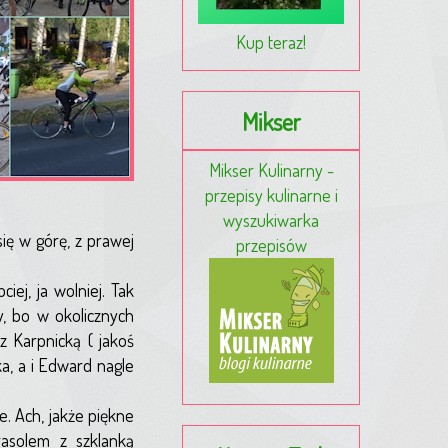
Kup teraz!
Mikser
Mikser Kulinarny -
przepisy kulinarne i
wyszukiwarka
się w górę, z prawej
przepisów
ej, ja wolniej. Tak
y, bo w okolicznych
 Karpnicką ( jakoś
a, a i Edward nagle
e. Ach, jakże piękne
asolem z szklanką