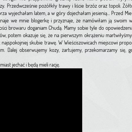
zy. Przedwcześnie pożółkły trawy i liście brzóz oraz topoli. Żół
morza wyjechałam latem, a w góry dojechałam jesienią... Przed Mi
oznaje we mnie blogerkę i przyznaje, że namówiłam ją swoim 
kości browaru doganiam Chudą. Mamy sobie tyle do opowiedzenia
ów, potem okazuje się, że na pierwszym okrążeniu martwiłyśmy
z najspokojniej skubie trawę. W Wieściszowicach miejscowi prop
m. Dalej obserwujemy kozy, żartujemy, przekomarzamy się, gd
iast jechać i będą mieli rację.