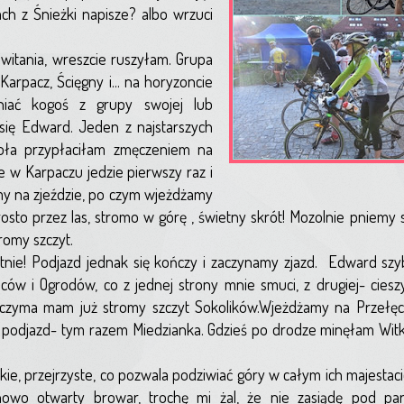
ch z Śnieżki napisze? albo wrzuci
witania, wreszcie ruszyłam. Grupa
 Karpacz, Ścięgny i... na horyzoncie
niać kogoś z grupy swojej lub
 się Edward. Jeden z najstarszych
ła przypłaciłam zmęczeniem na
e w Karpaczu jedzie pierwszy raz i
my na zjeździe, po czym wjeżdżamy
osto przez las, stromo w górę , świetny skrót! Mozolnie pniemy 
romy szczyt.
e! Podjazd jednak się kończy i zaczynamy zjazd. Edward szybci
ów i Ogrodów, co z jednej strony mnie smuci, z drugiej- ciesz
oczyma mam już stromy szczyt Sokolików.Wjeżdżamy na Przełęcz
jny podjazd- tym razem Miedzianka. Gdzieś po drodze minęłam Witk
eśkie, przejrzyste, co pozwala podziwiać góry w całym ich majestaci
wo otwarty browar, trochę mi żal, że nie zasiądę pod par