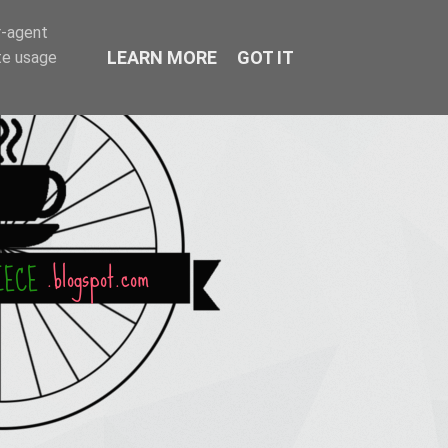
r-agent
LEARN MORE
GOT IT
te usage