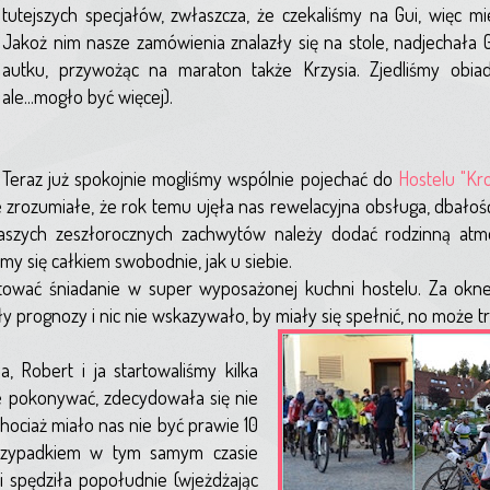
tutejszych specjałów, zwłaszcza, że czekaliśmy na Gui, więc mi
Jakoż nim nasze zamówienia znalazły się na stole, nadjechała
autku, przywożąc na maraton także Krzysia. Zjedliśmy obiad
ale...mogło być więcej).
Teraz już spokojnie mogliśmy wspólnie pojechać do
Hostelu "Kr
 zrozumiałe, że rok temu ujęła nas rewelacyjna obsługa, dbałość 
szych zeszłorocznych zachwytów należy dodać rodzinną atm
my się całkiem swobodnie, jak u siebie.
tować śniadanie w super wyposażonej kuchni hostelu. Za okne
y prognozy i nic nie wskazywało, by miały się spełnić, no może t
 Robert i ja startowaliśmy kilka
nie pokonywać, zdecydowała się nie
hociaż miało nas nie być prawie 10
 przypadkiem w tym samym czasie
i spędziła popołudnie (wjeżdżając