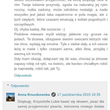
nim Twoje lubienie przyrody, zgoda na naturalny jej rytm
roczny, nutka zadumy, może odrobina nostalgii, a nade
wszystko jest jakaś taka zapatrzona w pola magia, ale z
tych ciepłych, które czasami emanują z kobiet pogodnych i
szczęśliwych.
Oj, chyba kadzę. Ale szczerze :-)
Podobne miewam myśli widząc jabłonie czy grusze na
polach. Te drzewa, obsypane swoimi owocami których nikt
nie chce, wydają się smutne. Tyle z siebie dały, a ich owoce
leżą w rowie i tylko czasami sarna, albo Ania, przyjdą i
wezmą ich trochę.
Gdy mam okazję, dołączam się do was, chociaż ja zimowe
zapasy robię od ręki, na świeżo, ale bardzo chciałbym robić
je naprawdę, robić tak, jak Ty.
Odpowiedz
Odpowiedzi
Anna Kruczkowska
17 października 2015 18:35
Dziękuję, Krzysztofie.Lubie bawić się słowem, pisać dla
samej przyjemności pisania, tworzenia nowego świata