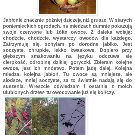
Jabłonie znacznie później dziczeją niż grusze. W starych
poniemieckich ogrodach, na miedzach dumnie pokazują
swoje czerwone lub żółte owoce. Z daleka wołają:
chodźcie, chodźcie, wystarczy owoców dla każdego.
Zatrzymuję się, schylam po dorodne jabłko. Jest
soczyste, chrupkie, lekko kwaskowe. Dopiero przy
głębszym smakowaniu na języku odczuwa się
cierpkość, odrobinę dzikiej goryczki. Zbieram kolejne
owoce, jest ich mnóstwo. Potem jadę dalej. Kolejna
miedza, kolejna jabłoń. Tu owoce są mniejsze, ale
słodsze, mniej soczyste, za to świetnie nadają się do
suszenia. Wreszcie odwiedzam i ostatnie z moich
ulubionych drzew- tu owocowanie już się kończy.