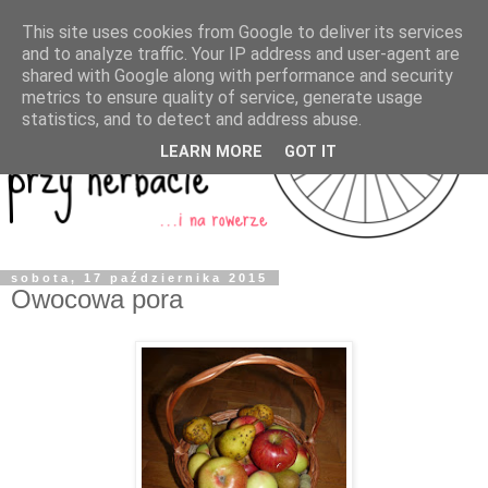
This site uses cookies from Google to deliver its services
and to analyze traffic. Your IP address and user-agent are
shared with Google along with performance and security
metrics to ensure quality of service, generate usage
statistics, and to detect and address abuse.
LEARN MORE
GOT IT
sobota, 17 października 2015
Owocowa pora