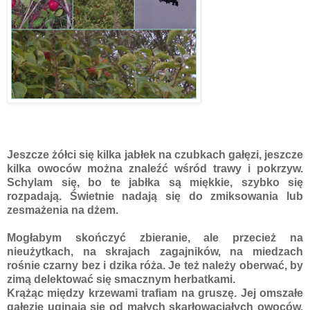
Jeszcze żółci się kilka jabłek na czubkach gałęzi, jeszcze
kilka owoców można znaleźć wśród trawy i pokrzyw.
Schylam się, bo te jabłka są miękkie, szybko się
rozpadają. Świetnie nadają się do zmiksowania lub
zesmażenia na dżem.
Mogłabym skończyć zbieranie, ale przecież na
nieużytkach, na skrajach zagajników, na miedzach
rośnie czarny bez i dzika róża. Je też należy oberwać, by
zimą delektować się smacznym herbatkami.
Krążąc między krzewami trafiam na gruszę. Jej omszałe
gałęzie uginają się od małych skarłowaciałych owoców.