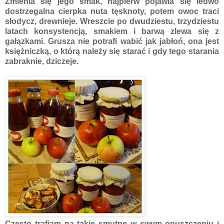
Zmienia się jego smak, najpierw pojawia się ledwo
dostrzegalna cierpka nuta tęsknoty, potem owoc traci
słodycz, drewnieje. Wreszcie po dwudziestu, trzydziestu
latach konsystencją, smakiem i barwą zlewa się z
gałązkami. Grusza nie potrafi wabić jak jabłoń, ona jest
księżniczką, o którą należy się starać i gdy tego starania
zabraknie, dziczeje.
Często trafiam na takie smutne w swym opuszczeniu i