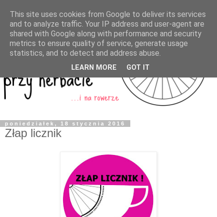
This site uses cookies from Google to deliver its services
and to analyze traffic. Your IP address and user-agent are
shared with Google along with performance and security
metrics to ensure quality of service, generate usage
statistics, and to detect and address abuse.
LEARN MORE
GOT IT
poniedziałek, 18 stycznia 2016
Złap licznik