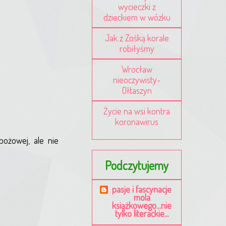
wycieczki z
dzieckiem w wózku
Jak z Zośką korale
robiłyśmy
Wrocław
nieoczywisty-
Ołtaszyn
Życie na wsi kontra
koronawirus
bożowej, ale nie
Podczytujemy
pasje i fascynacje
mola
książkowego...nie
tylko literackie...