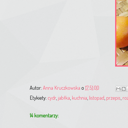
Autor:
Anna Kruczkowska
o
17:51:00
Etykiety:
cydr
,
jabłka
,
kuchnia
,
listopad
,
przepis
,
ro
14 komentarzy: