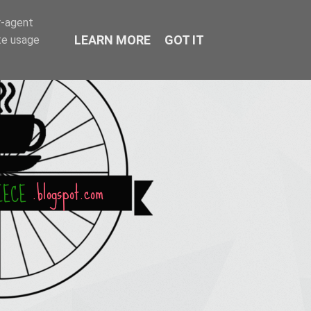
r-agent
LEARN MORE
GOT IT
te usage