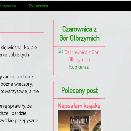
orowane
Zwierzęta
Czarownica z
Gór Olbrzymich
się wiosną. No, ale
nie sobie tych
Kup teraz!
zańce, ale ten z
a późne wieczory.
Polecany post
w towarzystwie, a nie
Napisałam książkę
onią sprawiły, że
sze i bardziej
szystkie przepyszne