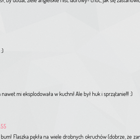
:)
 nawet mi eksplodowała w kuchni! Ale był huk i sprzątanie!!! :)
:55
bum! Flaszka pękła na wiele drobnych okruchów (dobrze, że za