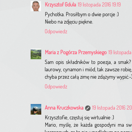
Krzysztof Gdula
19 listopada 2016 19:19
Pychotka. Prosiłbym o dwie porcje :)
Niebo na zdjęciu piękne.
Odpowiedz
Maria z Pogórza Przemyskiego
19 listopada
Sam opis składników to poezja, a smak? j
laurowy, cynamon i miód, tak zawsze robię, a
chyba przez całą zimę nie zdążymy wypić:-
Odpowiedz
Anna Kruczkowska
19 listopada 2016 20
Krzysztofie, częstuj się wirtualnie :)
Mario, myślę, że każda gospodyni ma sw
korzennych, za to nie wpadłabym na pomysł,