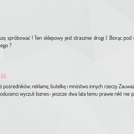
ę spróbować ! Ten sklepowy jest strasznie drogi ( Biorąc pod
zego ?
1:55
luś pośredników, reklamę, butelkę i mnóstwo innych rzeczy Zauważ
ucenci wyczuli biznes- jeszcze dwa lata temu prawie nikt nie pi