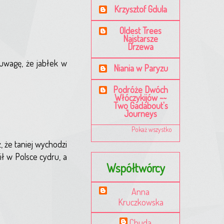
Krzysztof Gdula
Oldest Trees
Najstarsze
Drzewa
 uwagę, że jabłek w
Niania w Paryzu
Podróże Dwóch
Włóczykijów ~~
Two Gadabout's
Journeys
Pokaż wszystko
, że taniej wychodzi
ł w Polsce cydru, a
Współtwórcy
Anna
Kruczkowska
Chuda