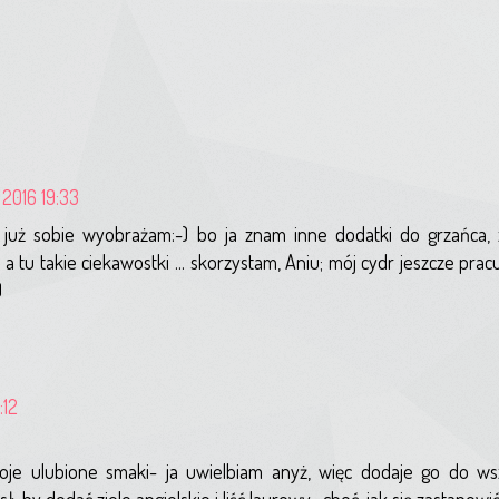
 2016 19:33
uż sobie wyobrażam:-) bo ja znam inne dodatki do grzańca, zie
 tu takie ciekawostki ... skorzystam, Aniu; mój cydr jeszcze pracuj
)
:12
oje ulubione smaki- ja uwielbiam anyż, więc dodaje go do ws
 by dodać ziele angielskie i liść laurowy- choć, jak się zastanow