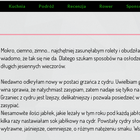
Kuchnia
Podróż
Recenzja
Rower
Spons
Mokro, ciemno, zimno... najchętniej zasunęłabym rolety i obudziła 
wiadomo, że tak się nie da. Dlatego szukam sposobów na osłodze
długich jesiennych wieczorów.
Niedawno odkryłam nowy w postaci grzańca z cydru. Uwielbiam gr
wina sprawia, że natychmiast zasypiam, zatem nadaje się tylko n
Grzaniec z cydru jest lżejszy, delikatniejszy i pozwala posiedzieć 
zasypiać.
Niesamowite ilości jabłek, jakie leżały w tym roku pod każdą jabł
kilka razy nastawiałam sok jabłkowy na cydr. Powstały cydry słod
wytrawne, jaśniejsze, ciemniejsze, o różnym natężeniu smaku. W