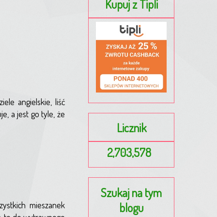
Kupuj z Tipli
le angielskie, liść
e, a jest go tyle, że
Licznik
2,703,578
Szukaj na tym
zystkich mieszanek
blogu
ić, to do wytrawnego