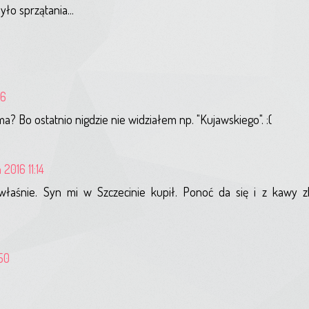
yło sprzątania...
06
? Bo ostatnio nigdzie nie widziałem np. "Kujawskiego". :(
 2016 11:14
łaśnie. Syn mi w Szczecinie kupił. Ponoć da się i z kawy z
:50