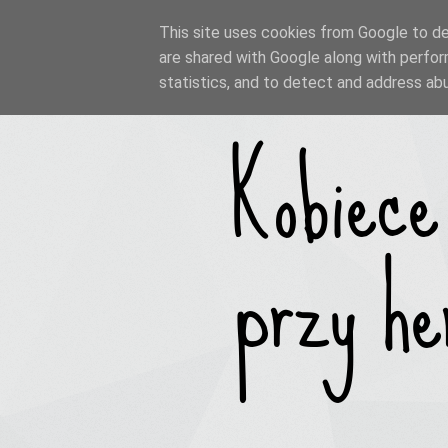
This site uses cookies from Google to del
are shared with Google along with perfor
statistics, and to detect and address ab