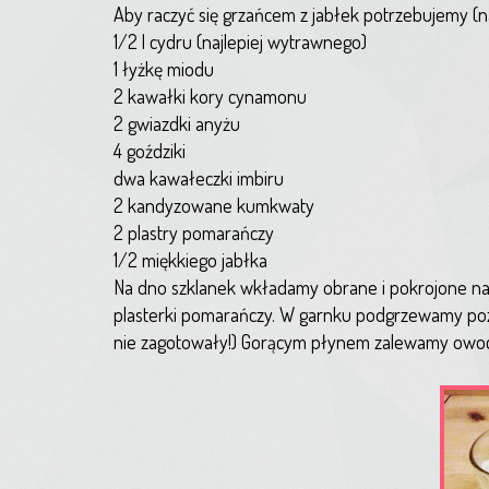
Aby raczyć się grzańcem z jabłek potrzebujemy (n
1/2 l cydru (najlepiej wytrawnego)
1 łyżkę miodu
2 kawałki kory cynamonu
2 gwiazdki anyżu
4 goździki
dwa kawałeczki imbiru
2 kandyzowane kumkwaty
2 plastry pomarańczy
1/2 miękkiego jabłka
Na dno szklanek wkładamy obrane i pokrojone na 
plasterki pomarańczy. W garnku podgrzewamy pozo
nie zagotowały!) Gorącym płynem zalewamy owoce