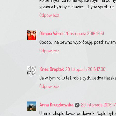
grzańca byłoby ciekawie... chyba spróbuję.
Odpowiedz
Olimpia Werol
20 listopada 2016 10:51
Ooooo... na pewno wypróbuję, pozdrawiam 
Odpowiedz
Kneź Dreptak
20 listopada 2016 17:30
Ja w tym roku też robię cydr. Jedna flaszka
Odpowiedz
Anna Kruczkowska
20 listopada 2016 17
U mnie eksplodował podpiwek. Nagle było 