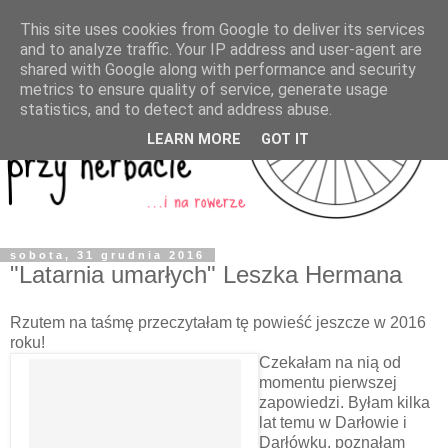
This site uses cookies from Google to deliver its services
and to analyze traffic. Your IP address and user-agent are
shared with Google along with performance and security
metrics to ensure quality of service, generate usage
statistics, and to detect and address abuse.
LEARN MORE
GOT IT
sobota, 31 grudnia 2016
"Latarnia umarłych" Leszka Hermana
Rzutem na taśmę przeczytałam tę powieść jeszcze w 2016
roku!
Czekałam na nią od
momentu pierwszej
zapowiedzi. Byłam kilka
lat temu w Darłowie i
Darłówku, poznałam