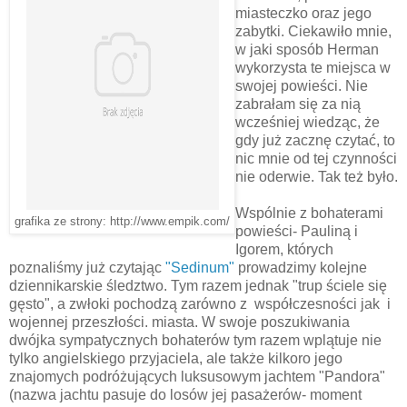
miasteczko oraz jego
zabytki. Ciekawiło mnie,
w jaki sposób Herman
wykorzysta te miejsca w
swojej powieści. Nie
zabrałam się za nią
wcześniej wiedząc, że
gdy już zacznę czytać, to
nic mnie od tej czynności
nie oderwie. Tak też było.
Wspólnie z bohaterami
grafika ze strony: http://www.empik.com/
powieści- Pauliną i
Igorem, których
poznaliśmy już czytając
"Sedinum"
prowadzimy kolejne
dziennikarskie śledztwo. Tym razem jednak "trup ściele się
gęsto", a zwłoki pochodzą zarówno z współczesności jak i
wojennej przeszłości. miasta. W swoje poszukiwania
dwójka sympatycznych bohaterów tym razem wplątuje nie
tylko angielskiego przyjaciela, ale także kilkoro jego
znajomych podróżujących luksusowym jachtem "Pandora"
(nazwa jachtu pasuje do losów jej pasażerów- moment