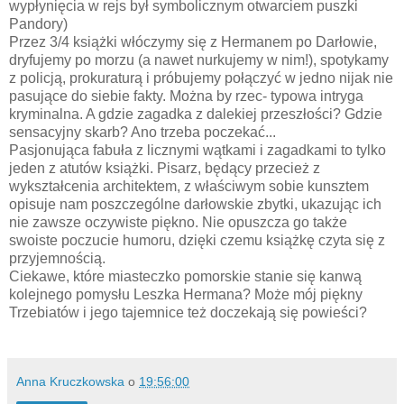
wypłynięcia w rejs był symbolicznym otwarciem puszki
Pandory)
Przez 3/4 książki włóczymy się z Hermanem po Darłowie,
dryfujemy po morzu (a nawet nurkujemy w nim!), spotykamy
z policją, prokuraturą i próbujemy połączyć w jedno nijak nie
pasujące do siebie fakty. Można by rzec- typowa intryga
kryminalna. A gdzie zagadka z dalekiej przeszłości? Gdzie
sensacyjny skarb? Ano trzeba poczekać...
Pasjonująca fabuła z licznymi wątkami i zagadkami to tylko
jeden z atutów książki. Pisarz, będący przecież z
wykształcenia architektem, z właściwym sobie kunsztem
opisuje nam poszczególne darłowskie zbytki, ukazując ich
nie zawsze oczywiste piękno. Nie opuszcza go także
swoiste poczucie humoru, dzięki czemu książkę czyta się z
przyjemnością.
Ciekawe, które miasteczko pomorskie stanie się kanwą
kolejnego pomysłu Leszka Hermana? Może mój piękny
Trzebiatów i jego tajemnice też doczekają się powieści?
Anna Kruczkowska
o
19:56:00