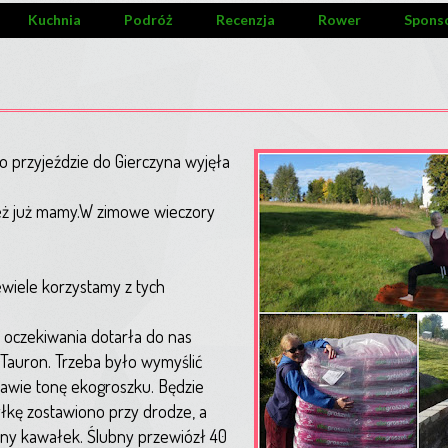
Kuchnia
Podróż
Recenzja
Rower
Spons
po przyjeździe do Gierczyna wyjęła
też już mamy.W zimowe wieczory
wiele korzystamy z tych
o oczekiwania dotarła do nas
Tauron. Trzeba było wymyślić
rawie tonę ekogroszku. Będzie
syłkę zostawiono przy drodze, a
ny kawałek. Ślubny przewiózł 40