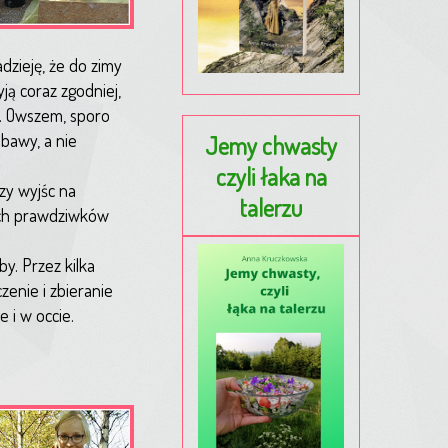
dzieję, że do zimy
ją coraz zgodniej,
u. Owszem, sporo
abawy, a nie
Jemy chwasty
czyli łaka na
zy wyjśc na
talerzu
żych prawdziwków
y. Przez kilka
zenie i zbieranie
 i w occie.