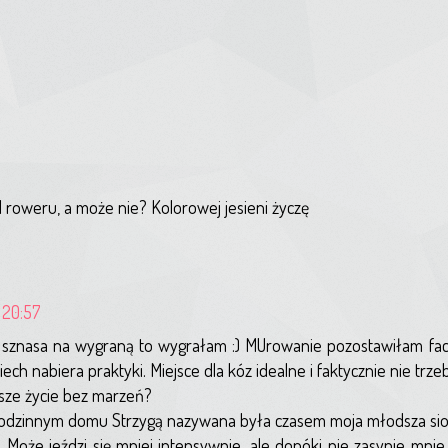
roweru, a może nie? Kolorowej jesieni życzę
 20:57
ła sznasa na wygraną to wygrałam :) MUrowanie pozostawiłam f
ch nabiera praktyki. Miejsce dla kóz idealne i faktycznie nie trz
sze życie bez marzeń?
rodzinnym domu Strzygą nazywana była czasem moja młodsza sio
Może jeździ się mniej intensywnie, ale dopóki nie zasypie mnie ś