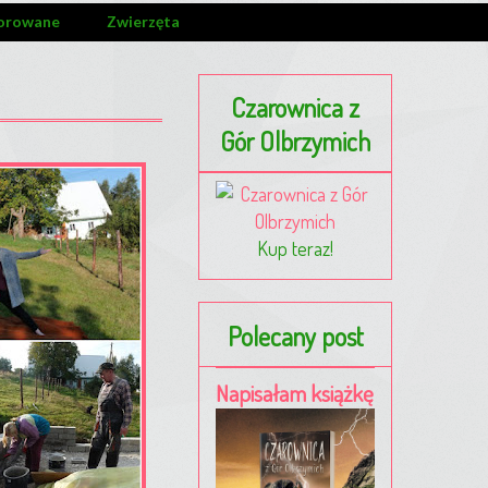
orowane
Zwierzęta
Czarownica z
Gór Olbrzymich
Kup teraz!
Polecany post
Napisałam książkę