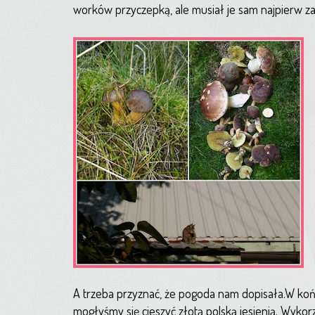
worków przyczepką, ale musiał je sam najpierw 
A trzeba przyznać, że pogoda nam dopisała.W ko
mogłyśmy się cieszyć złotą polską jesienią. Wykorz