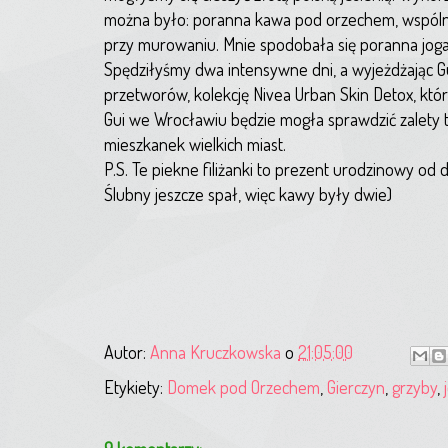
można było: poranna kawa pod orzechem, wspóln
przy murowaniu. Mnie spodobała się poranna joga
Spędziłyśmy dwa intensywne dni, a wyjeżdżając G
przetworów, kolekcję Nivea Urban Skin Detox, któr
Gui we Wrocławiu będzie mogła sprawdzić zalety te
mieszkanek wielkich miast.
P.S. Te piekne filiżanki to prezent urodzinowy od dz
Ślubny jeszcze spał, więc kawy były dwie)
Autor:
Anna Kruczkowska
o
21:05:00
Etykiety:
Domek pod Orzechem
,
Gierczyn
,
grzyby
,