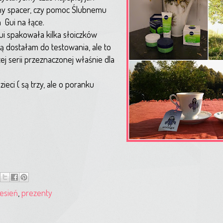
y spacer, czy pomoc Ślubnemu
 Gui na łące.
ui spakowała kilka słoiczków
ą dostałam do testowania, ale to
j serii przeznaczonej właśnie dla
ieci ( są trzy, ale o poranku
jesień
,
prezenty