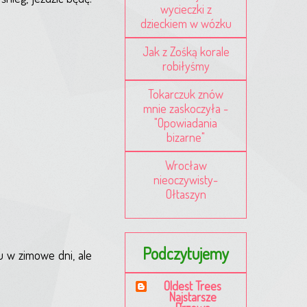
wycieczki z
dzieckiem w wózku
Jak z Zośką korale
robiłyśmy
Tokarczuk znów
mnie zaskoczyła -
"Opowiadania
bizarne"
Wrocław
nieoczywisty-
Ołtaszyn
Podczytujemy
u w zimowe dni, ale
Oldest Trees
Najstarsze