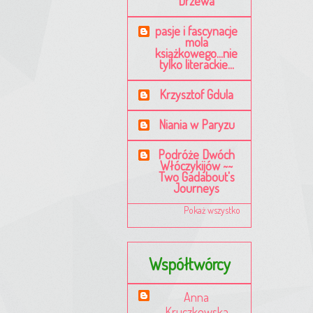
Drzewa
pasje i fascynacje
mola
książkowego...nie
tylko literackie...
Krzysztof Gdula
Niania w Paryzu
Podróże Dwóch
Włóczykijów ~~
Two Gadabout's
Journeys
Pokaż wszystko
Współtwórcy
Anna
Kruczkowska