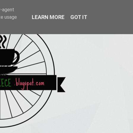
r-agent
LEARN MORE
GOT IT
te usage