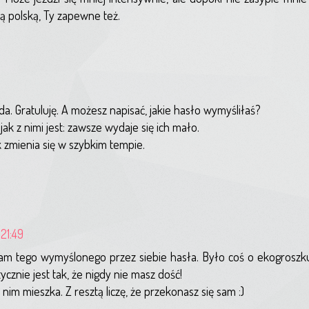
tą polską, Ty zapewne też.
. Gratuluję. A możesz napisać, jakie hasło wymyśliłaś?
jak z nimi jest: zawsze wydaje się ich mało.
k zmienia się w szybkim tempie.
 21:49
am tego wymyślonego przez siebie hasła. Było coś o ekogroszk
tycznie jest tak, że nigdy nie masz dość!
nim mieszka. Z resztą liczę, że przekonasz się sam :)