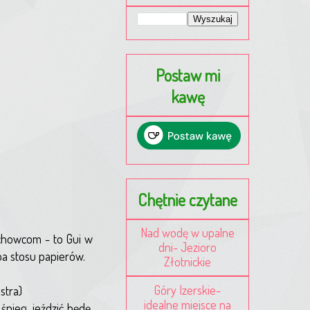
Postaw mi
kawę
Chętnie czytane
Nad wodę w upalne
achowcom - to Gui w
dni- Jezioro
eba stosu papierów.
Złotnickie
Góry Izerskie-
stra)
idealne miejsce na
nieg, jeździć będę.