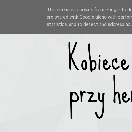
This site uses cookies from Google to del
are shared with Google along with perfor
statistics, and to detect and address ab