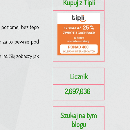
Kupuj z Tipli
i poziomej bez tego
e za to pewnie pod
lat. Się zobaczy jak
Licznik
2,697,036
Szukaj na tym
blogu