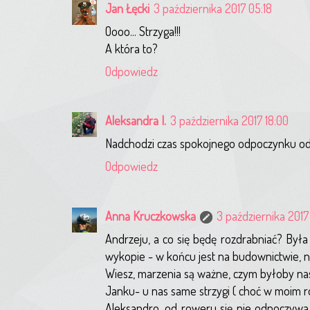
Jan Łęcki
3 października 2017 05:18
Oooo... Strzyga!!!
A która to?
Odpowiedz
Aleksandra I.
3 października 2017 18:00
Nadchodzi czas spokojnego odpoczynku od 
Odpowiedz
Anna Kruczkowska
3 października 2017
Andrzeju, a co się będę rozdrabniać? By
wykopie - w końcu jest na budownictwie, nie
Wiesz, marzenia są ważne, czym byłoby na
Janku- u nas same strzygi ( choć w moim 
Aleksandro, od roweru się nie odpoczywa. 