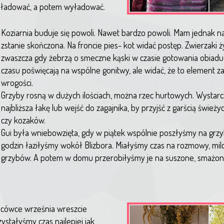
załadować, a potem wyładować.
Koziarnia buduje się powoli. Nawet bardzo powoli. Mam jednak na
zstanie skończona. Na froncie pies- kot widać postęp. Zwierzaki ży
zwaszcza gdy żebrzą o smeczne kąski w czasie gotowania obiad
czasu poświęcają na wspólne gonitwy, ale widać, że to element z
wrogości.
Grzyby rosną w dużych ilościach, można rzec hurtowych. Wystarc
najbliższa łakę lub wejść do zagajnika, by przyjść z garścią świe
czy kozaków.
Gui była wniebowzięta, gdy w piątek wspólnie poszłyśmy na grzyb
godzin łaziłyśmy wokół Blizbora. Miałyśmy czas na rozmowy, milc
grzybów. A potem w domu przerobiłyśmy je na suszone, smażone
ńcówce września wreszcie
ystałyśmy czas najlepiej jak