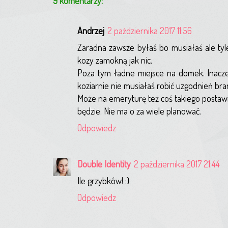
9 komentarzy:
Andrzej
2 października 2017 11:56
Zaradna zawsze byłaś bo musiałaś ale tyle
kozy zamokną jak nic.
Poza tym ładne miejsce na domek. Inacze
koziarnie nie musiałaś robić uzgodnień br
Może na emeryturę też coś takiego postawię
będzie. Nie ma o za wiele planować.
Odpowiedz
Double Identity
2 października 2017 21:44
Ile grzybków! :)
Odpowiedz