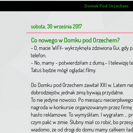
Domek Pod Orzechem
sobota, 30 września 2017
Co nowego w Domku pod Orzechem?
- O, macie WiFi!- wykrzyknęła zdziwiona Gui, gdy 
telefon.
- No, mamy - potwierdziłam z dumą.- I telewizję 
Tatuś będzie mógł oglądać filmy.
Do Domku pod Orzechem zawitał XXI w. Latem nie
dobrodziejstw, jednak zimą bywają przydatne.
To nie jedyne nowości. Po miesiącu niecierpliweg
nagroda w konkursie organizowanym przez firmę 
hasło reklamowe. To wymyśliłam. I wygrałam ... p
czym palić w zimie. Ślubny miał co robić, bo prze
wiadomo, że od drogi do domu mamy całkiem ład