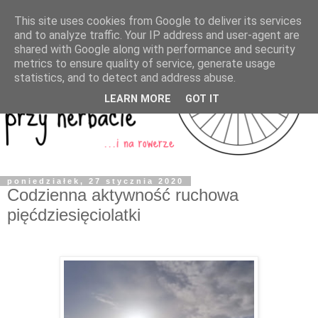
This site uses cookies from Google to deliver its services
and to analyze traffic. Your IP address and user-agent are
shared with Google along with performance and security
metrics to ensure quality of service, generate usage
statistics, and to detect and address abuse.
LEARN MORE
GOT IT
poniedziałek, 27 stycznia 2020
Codzienna aktywność ruchowa
pięćdziesięciolatki