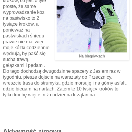
kroków, co jest o tyle
proste, że same
wyprowadzanie kóz
na pastwisko to 2
tysiące kroków, a
ponieważ na
pastwiskach śniegu
prawie nie ma, więc
moje kózki codziennie
wędrują, by paść się
Na biegówkach
suchą trawą,
gałązkami i pędami.
Do tego dochodzą dwugodzinne spacery z Jasiem raz w
tygodniu, piesze dojście na warsztaty do Przecznicy,
wreszcie trasa do strumyka, gdzie morsuję i na górny asfalt,
gdzie biegam na nartach. Zatem te 10 tysięcy kroków to
tylko trochę więcej niż codzienna krzątanina.
Aktywność zimowa