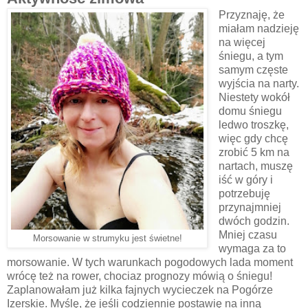
Przyznaję, że
miałam nadzieję
na więcej
śniegu, a tym
samym częste
wyjścia na narty.
Niestety wokół
domu śniegu
ledwo troszkę,
więc gdy chcę
zrobić 5 km na
nartach, muszę
iść w góry i
potrzebuję
przynajmniej
dwóch godzin.
Mniej czasu
Morsowanie w strumyku jest świetne!
wymaga za to
morsowanie. W tych warunkach pogodowych lada moment
wrócę też na rower, chociaz prognozy mówią o śniegu!
Zaplanowałam już kilka fajnych wycieczek na Pogórze
Izerskie. Myślę, że jeśli codziennie postawię na inną