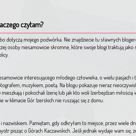
laczego czytam?
bo dotyczą mojego podwórka. Nie znajdziecie tu sławnych bloge
czej osoby niesamowicie skromne, które swoje blogi traktują jako 
licy.
samowicie interesującego młodego człowieka, o wielu pasjach i t
otografem, muzykiem, poetą. Na blogu pokazuje nieraz nieoczywis
 mieszkają i pokochali Izerię lub jak kto woli Izerbejdżan miłością w
 w klimacie Gór Izerskich nie ruszając się z domu.
i nazwiskiem. Pamiętam, gdy odkryłam to miejsce, przez wiele dn
ayotr pisząc o Górach Kaczawskich. Jeśli jednak wydaje wam się, z