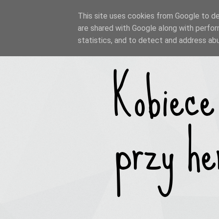
This site uses cookies from Google to del
are shared with Google along with perfor
statistics, and to detect and address ab