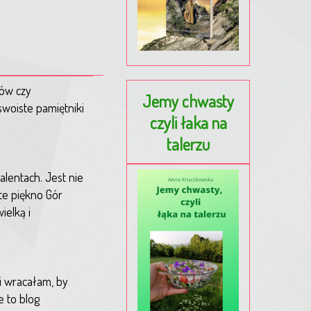
rów czy
Jemy chwasty
swoiste pamiętniki
czyli łaka na
talerzu
alentach. Jest nie
te piękno Gór
ielką i
i wracałam, by
e to blog