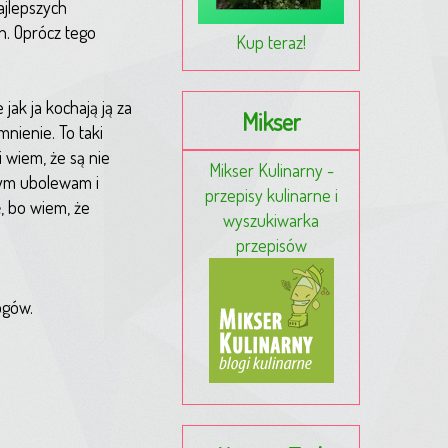
ajlepszych
h. Oprócz tego
Kup teraz!
jak ja kochają ją za
Mikser
mnienie. To taki
 wiem, że są nie
Mikser Kulinarny -
czym ubolewam i
przepisy kulinarne i
ę, bo wiem, że
wyszukiwarka
przepisów
ogów.