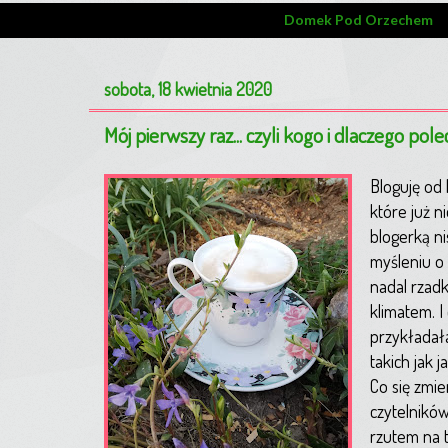
Domek Pod Orzechem
sobota, 18 kwietnia 2020
Mój pierwszy raz... czyli kogo i dlaczego 
Bloguję od 
które już n
blogerką ni
myśleniu o
nadal rzad
klimatem. I
przykładała
takich jak ja
Co się zmie
czytelników
rzutem na t