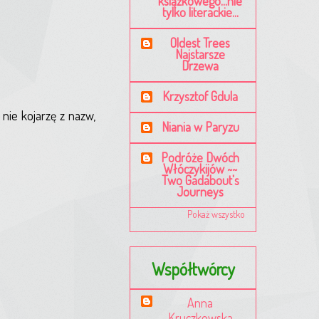
książkowego...nie
tylko literackie...
Oldest Trees
Najstarsze
Drzewa
Krzysztof Gdula
nie kojarzę z nazw,
Niania w Paryzu
Podróże Dwóch
Włóczykijów ~~
Two Gadabout's
Journeys
Pokaż wszystko
Współtwórcy
Anna
Kruczkowska