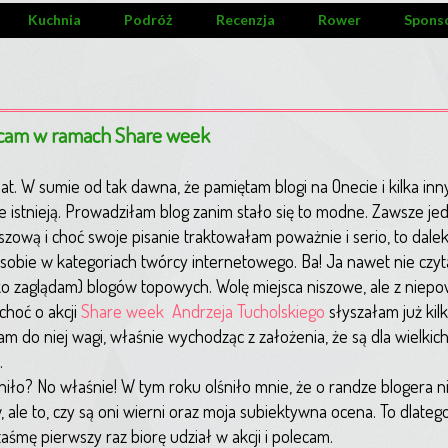
Kuchnia
Podróż
Recenzja
Rower
Spons
polecam w ramach Share week
lat. W sumie od tak dawna, że pamiętam blogi na Onecie i kilka inny
ie istnieją. Prowadziłam blog zanim stało się to modne. Zawsze je
szową i choć swoje pisanie traktowałam poważnie i serio, to dale
 sobie w kategoriach twórcy internetowego. Ba! Ja nawet nie czyt
ko zaglądam) blogów topowych. Wolę miejsca niszowe, ale z niep
 choć o akcji
Share week Andrzeja Tucholskiego
słyszałam już kilk
m do niej wagi, właśnie wychodząc z założenia, że są dla wielkich
.
niło? No właśnie! W tym roku olśniło mnie, że o randze blogera ni
, ale to, czy są oni wierni oraz moja subiektywna ocena. To dlateg
aśmę pierwszy raz biorę udział w akcji i polecam.