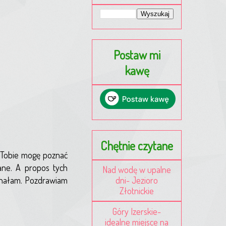
Postaw mi
kawę
Chętnie czytane
ki Tobie mogę poznać
ane. A propos tych
Nad wodę w upalne
dni- Jezioro
konałam. Pozdrawiam
Złotnickie
Góry Izerskie-
idealne miejsce na