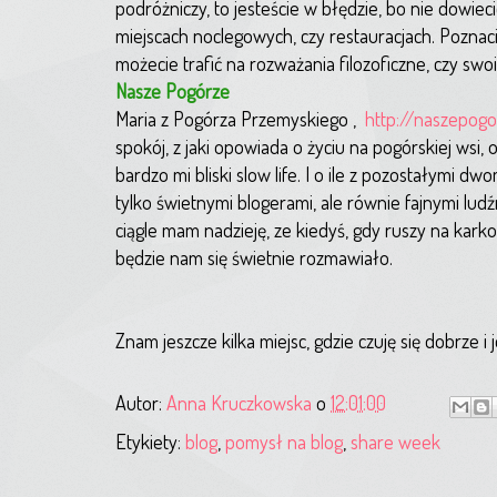
podróżniczy, to jesteście w błędzie, bo nie dowiec
miejscach noclegowych, czy restauracjach. Poznac
możecie trafić na rozważania filozoficzne, czy swo
Nasze Pogórze
Maria z Pogórza Przemyskiego ,
http://naszepogo
spokój, z jaki opowiada o życiu na pogórskiej wsi,
bardzo mi bliski slow life. I o ile z pozostałymi
tylko świetnymi blogerami, ale równie fajnymi ludź
ciągle mam nadzieję, ze kiedyś, gdy ruszy na karko
będzie nam się świetnie rozmawiało.
Znam jeszcze kilka miejsc, gdzie czuję się dobrze 
Autor:
Anna Kruczkowska
o
12:01:00
Etykiety:
blog
,
pomysł na blog
,
share week