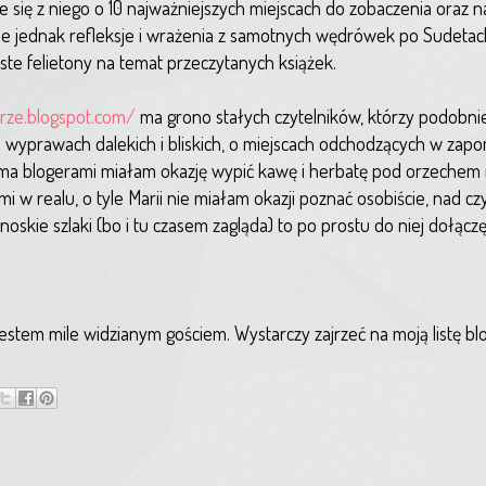
ie się z niego o 10 najważniejszych miejscach do zobaczenia oraz n
ie jednak refleksje i wrażenia z samotnych wędrówek po Sudetac
iste felietony na temat przeczytanych książek.
rze.blogspot.com/
ma grono stałych czytelników, którzy podobnie 
 o wyprawach dalekich i bliskich, o miejscach odchodzących w zapo
 dwoma blogerami miałam okazję wypić kawę i herbatę pod orzechem i
mi w realu, o tyle Marii nie miałam okazji poznać osobiście, nad 
noskie szlaki (bo i tu czasem zagląda) to po prostu do niej dołącz
i jestem mile widzianym gościem. Wystarczy zajrzeć na moją listę bl