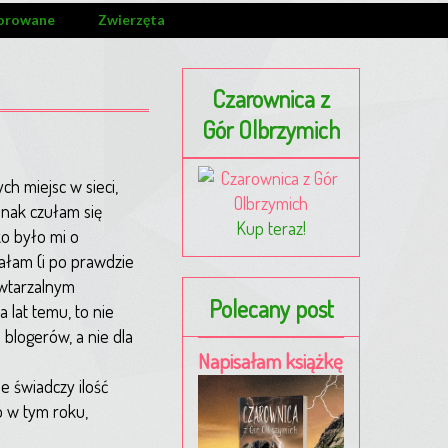
orowane
Zwierzęta
Czarownica z
Gór Olbrzymich
ch miejsc w sieci,
dnak czułam się
Kup teraz!
ko było mi o
ałam (i po prawdzie
owtarzalnym
Polecany post
a lat temu, to nie
 blogerów, a nie dla
Napisałam książkę
e świadczy ilość
o w tym roku,