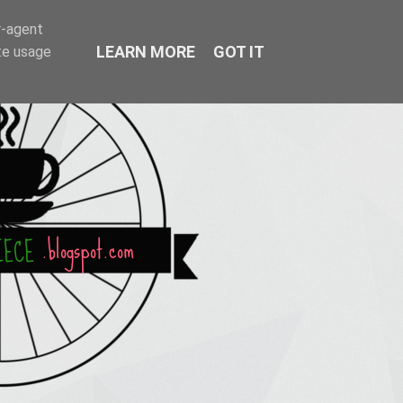
r-agent
LEARN MORE
GOT IT
te usage