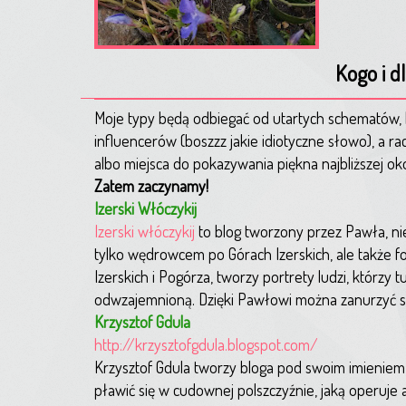
Kogo i d
Moje typy będą odbiegać od utartych schematów, 
influencerów (boszzz jakie idiotyczne słowo), a ra
albo miejsca do pokazywania piękna najbliższej oko
Zatem zaczynamy!
Izerski Włóczykij
Izerski włóczykij
to blog tworzony przez Pawła, nie
tylko wędrowcem po Górach Izerskich, ale także f
Izerskich i Pogórza, tworzy portrety ludzi, którzy tu
odwzajemnioną. Dzięki Pawłowi można zanurzyć sie
Krzysztof Gdula
http://krzysztofgdula.blogspot.com/
Krzysztof Gdula tworzy bloga pod swoim imieniem 
pławić się w cudownej polszczyźnie, jaką operuje 