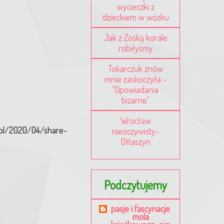
wycieczki z
dzieckiem w wózku
Jak z Zośką korale
robiłyśmy
Tokarczuk znów
mnie zaskoczyła -
"Opowiadania
bizarne"
Wrocław
c.pl/2020/04/share-
nieoczywisty-
Ołtaszyn
Podczytujemy
pasje i fascynacje
mola