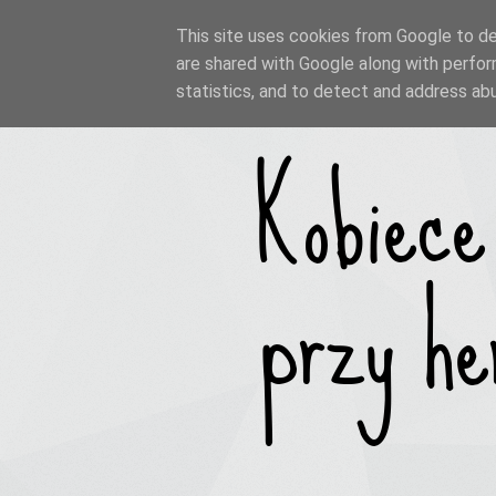
This site uses cookies from Google to del
are shared with Google along with perfor
statistics, and to detect and address ab