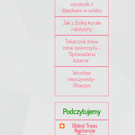
wycieczki z
dzieckiem w wózku
Jak z Zośką korale
robiłyśmy
Tokarczuk znów
mnie zaskoczyła -
"Opowiadania
bizarne"
Wrocław
nieoczywisty-
Ołtaszyn
Podczytujemy
Oldest Trees
Najstarsze