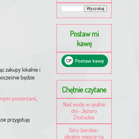
Postaw mi
kawę
c zakupy lokalnie i
nocześnie będzie
Chętnie czytane
anymi prezentami
,
Nad wodę w upalne
dni- Jezioro
Złotnickie
cie przygotuję
Góry Izerskie-
idealne miejsce na