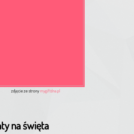
zdjęcie ze strony
mygiftdna.pl
ty na święta