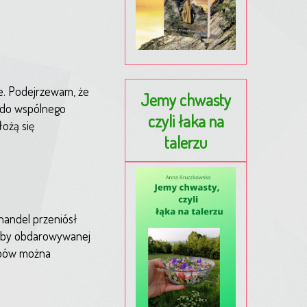
je. Podejrzewam, że
Jemy chwasty
a do wspólnego
czyli łaka na
łożą się
talerzu
 handel przeniósł
osoby obdarowywanej
lepów można