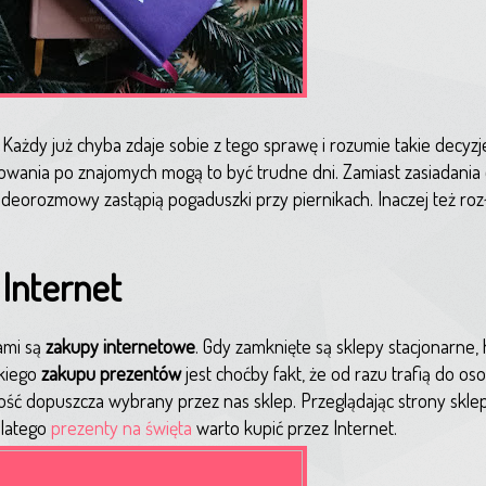
. Każdy już chyba zdaje sobie z tego sprawę i rozumie takie decyz
ędowania po znajomych mogą to być trudne dni. Zamiast zasiadani
ideorozmowy zastąpią pogaduszki przy piernikach. Inaczej też roz
Internet
ami są
zakupy internetowe
. Gdy zamknięte są sklepy stacjonarne,
akiego
zakupu prezentów
jest choćby fakt, że od razu trafią do 
iwość dopuszcza wybrany przez nas sklep. Przeglądając strony sk
Dlatego
prezenty na święta
warto kupić przez Internet.