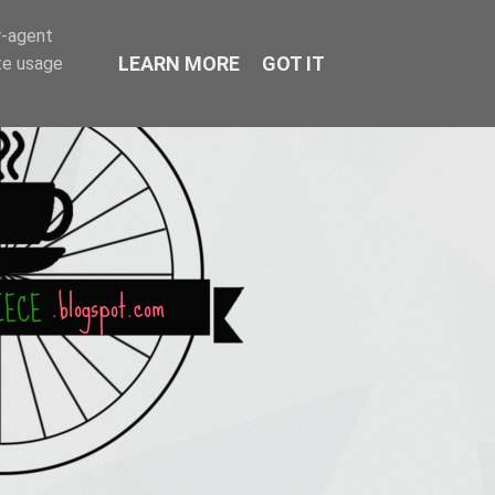
r-agent
LEARN MORE
GOT IT
te usage