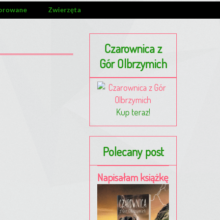
orowane
Zwierzęta
Czarownica z
Gór Olbrzymich
Kup teraz!
Polecany post
Napisałam książkę