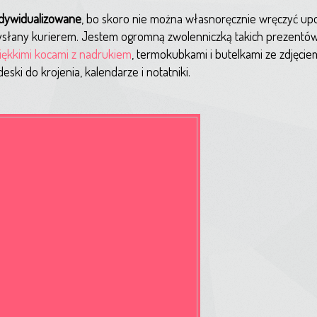
ndywidualizowane
, bo skoro nie można własnoręcznie wręczyć upo
wysłany kurierem. Jestem ogromną zwolenniczką takich prezentów
ękkimi kocami z nadrukiem
, termokubkami i butelkami ze zdjęcie
eski do krojenia, kalendarze i notatniki.