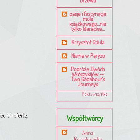
Drzewa
pasje i fascynacje
mola
książkowego...nie
tylko literackie...
Krzysztof Gdula
Niania w Paryzu
Podróże Dwóch
Włóczykijów ~~
Two Gadabout's
Journeys
Pokaż wszystko
ć ich ofertę.
Współtwórcy
Anna
Kruczkowska