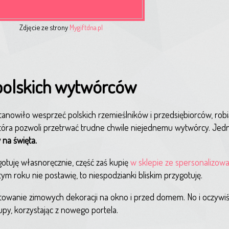
Zdjęcie ze strony
Mygiftdna.pl
polskich wytwórców
anowiło wesprzeć polskich rzemieślników i przedsiębiorców, robią
, która pozwoli przetrwać trudne chwile niejednemu wytwórcy. Jed
na święta.
otuję własnoręcznie, część zaś kupię
w sklepie ze spersonalizow
m roku nie postawię, to niespodzianki bliskim przygotuję.
towanie zimowych dekoracji na okno i przed domem. No i oczywiś
kupy, korzystając z nowego portela.