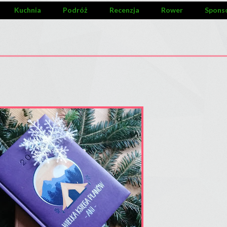
Kuchnia
Podróż
Recenzja
Rower
Spons