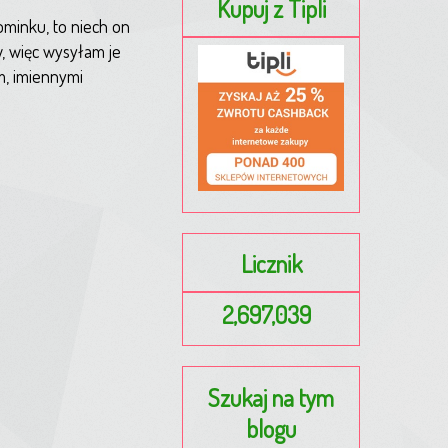
Kupuj z Tipli
minku, to niech on
, więc wysyłam je
m, imiennymi
Licznik
2,697,039
Szukaj na tym
blogu