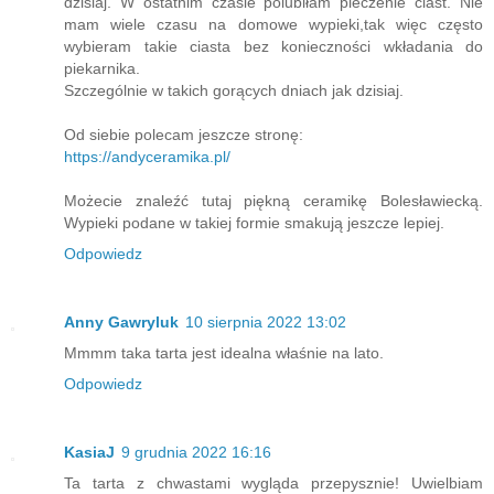
dzisiaj. W ostatnim czasie polubiłam pieczenie ciast. Nie
mam wiele czasu na domowe wypieki,tak więc często
wybieram takie ciasta bez konieczności wkładania do
piekarnika.
Szczególnie w takich gorących dniach jak dzisiaj.
Od siebie polecam jeszcze stronę:
https://andyceramika.pl/
Możecie znaleźć tutaj piękną ceramikę Bolesławiecką.
Wypieki podane w takiej formie smakują jeszcze lepiej.
Odpowiedz
Anny Gawryluk
10 sierpnia 2022 13:02
Mmmm taka tarta jest idealna właśnie na lato.
Odpowiedz
KasiaJ
9 grudnia 2022 16:16
Ta tarta z chwastami wygląda przepysznie! Uwielbiam