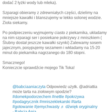
dodać 2 łyżki wody lub mleka).
Szparagi obieramy z zdrewniałych części, dzielimy na
mniejsze kawałki i blanszujemy w lekko solonej wodzie.
Zioła siekamy.
Po podpieczeniu wyjmujemy ciasto z piekarnika, układamy
na nim szparagi ser i posiekane pokrzywy z mniszkiem (
Ślubny dostał jeszcze kawałki szynki) Zalewamy sosem
jajecznym, posypujemy sezamem i wkładamy na 15-20
minut do piekarnika nagrzanego do 180 stopni.
Smacznego!
Konieczcie sprawdźcie mojego Tik Toka!
@babciaaniaczyta
Odpowiedz użytk. @adriattia
może tarta na ziołowym spodzie?
#domekpodorzechem
#nettle
#pokrzywa
#podagrycznik
#mniszeklekarski
#tarta
#gotowanie
#jemychwasty
♬ dźwięk oryginalny
- Babcia Ania